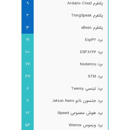
پلتفرم Arduino Cloud
9
پلتفرم ThingSpeak
4
پلتفرم uBeac
14
برد Esp32
71
برد ESP8266
100
برد Nodemcu
77
برد STM
37
برد تینسی Teensy
6
برد جتسون نانو Jetson Nano
7
برد هوش مصنوعی Sipeed
22
برد ویموس Wemos
54