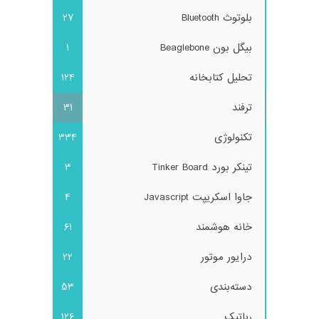
بلوتوث Bluetooth
27
بیگل بون Beaglebone
1
تحلیل کتابخانه
124
ترفند
31
تکنولوژی
334
تینکر بورد Tinker Board
3
جاوا اسکریپت Javascript
4
خانه هوشمند
61
درایور موتور
22
دسته‌بندی
53
رباتیک
126