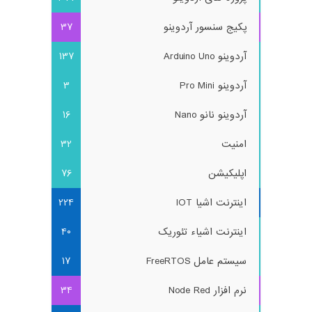
پکیج سنسور آردوینو
37
آردوینو Arduino Uno
137
آردوینو Pro Mini
3
آردوینو نانو Nano
16
امنیت
32
اپلیکیشن
76
اینترنت اشیا IOT
224
اینترنت اشیاء تئوریک
40
سیستم عامل FreeRTOS
17
نرم افزار Node Red
34