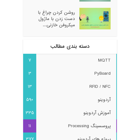
روشن کردن چراغ با
دست زدن با ماژول
میکروفن خازنی...
دسته بندی مطالب
7
MQTT
3
PyBoard
13
RFID / NFC
آردوینو
590
آموزش آردوینو
335
پروسسینگ Processing
11
پروژه های آردوینو
377