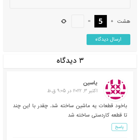
هشت
+
=
۳ دیدگاه
یاسین
اکتبر 3, 2022 در 9:05 ق.ظ
باخود قطعات یه ماشین ساخته شد. چقدر با این چند
تا قطعه کاردستی ساخته شد
پاسخ