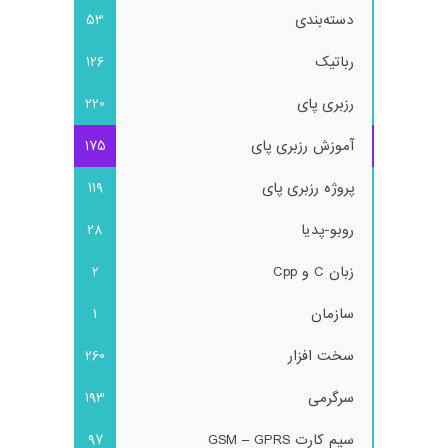
دسته‌بندی
53
رباتیک
126
رزبری پای
220
آموزش رزبری پای
175
پروژه رزبری پای
119
روبو-پدیا
28
زبان C و Cpp
2
سازمان
1
سخت افزار
260
سرگرمی
193
سیم کارت GSM – GPRS
97