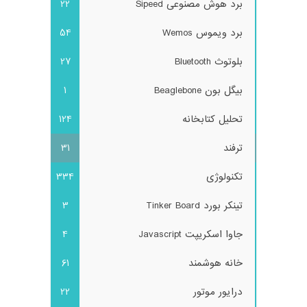
برد هوش مصنوعی Sipeed
22
برد ویموس Wemos
54
بلوتوث Bluetooth
27
بیگل بون Beaglebone
1
تحلیل کتابخانه
124
ترفند
31
تکنولوژی
334
تینکر بورد Tinker Board
3
جاوا اسکریپت Javascript
4
خانه هوشمند
61
درایور موتور
22