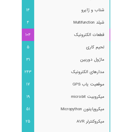
شتاب و ژایرو
14
شیلد Multifunction
4
قطعات الکترونیک
104
لحیم کاری
5
ماژول دوربین
31
مدارهای الکترونیک
243
موقعیت یاب GPS
17
میکروبیت micro:bit
19
میکروپایتون Micropython
51
میکروکنترلر AVR
25