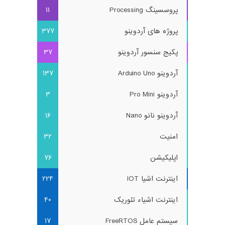
پروسسینگ Processing
11
پروژه های آردوینو
377
پکیج سنسور آردوینو
37
آردوینو Arduino Uno
137
آردوینو Pro Mini
3
آردوینو نانو Nano
16
امنیت
32
اپلیکیشن
76
اینترنت اشیا IOT
224
اینترنت اشیاء تئوریک
40
سیستم عامل FreeRTOS
17