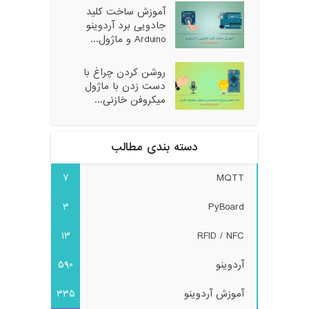
آموزش ساخت کلید
جادویی برد آردوینو
Arduino و ماژول...
روشن کردن چراغ با
دست زدن با ماژول
میکروفن خازنی...
دسته بندی مطالب
7
MQTT
3
PyBoard
13
RFID / NFC
آردوینو
590
آموزش آردوینو
335