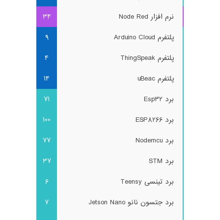
نرم افزار Node Red
34
پلتفرم Arduino Cloud
9
پلتفرم ThingSpeak
4
پلتفرم uBeac
14
برد Esp32
71
برد ESP8266
100
برد Nodemcu
77
برد STM
37
برد تینسی Teensy
6
برد جتسون نانو Jetson Nano
7