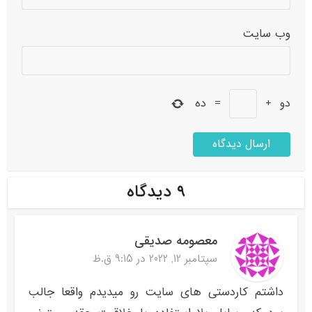
وب‌ سایت
دو
+
=
ده
۹ دیدگاه
معصومه صدیقی
سپتامبر 12, 2022 در 9:15 ق.ظ
داشتم کاردستی های سایت رو میدیدم واقعا جالب