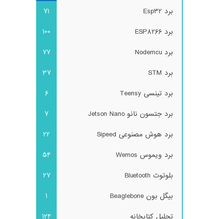
برد Esp32
71
برد ESP8266
100
برد Nodemcu
77
برد STM
37
برد تینسی Teensy
6
برد جتسون نانو Jetson Nano
7
برد هوش مصنوعی Sipeed
22
برد ویموس Wemos
54
بلوتوث Bluetooth
27
بیگل بون Beaglebone
1
تحلیل کتابخانه
124