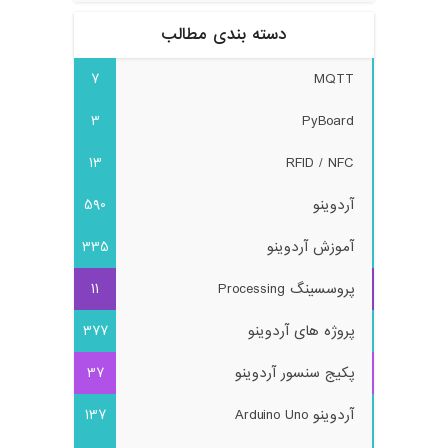
دسته بندی مطالب
7
MQTT
3
PyBoard
13
RFID / NFC
آردوینو
590
آموزش آردوینو
335
پروسسینگ Processing
11
پروژه های آردوینو
377
پکیج سنسور آردوینو
37
آردوینو Arduino Uno
137