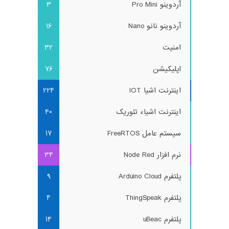
آردوینو Pro Mini
3
آردوینو نانو Nano
16
امنیت
32
اپلیکیشن
76
اینترنت اشیا IOT
224
اینترنت اشیاء تئوریک
40
سیستم عامل FreeRTOS
17
نرم افزار Node Red
34
پلتفرم Arduino Cloud
9
پلتفرم ThingSpeak
4
پلتفرم uBeac
14