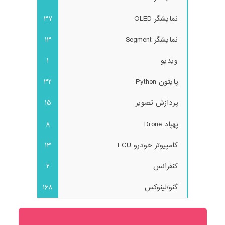
نمایشگر OLED
37
نمایشگر Segment
13
ویدیو
1
پایتون Python
32
پردازش تصویر
15
پهپاد Drone
8
کامپیوتر خودرو ECU
13
کنفرانس
2
گنو/لینوکس
168