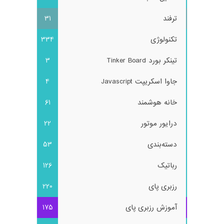
ترفند
31
تکنولوژی
334
تینکر بورد Tinker Board
3
جاوا اسکریپت Javascript
4
خانه هوشمند
61
درایور موتور
22
دسته‌بندی
53
رباتیک
126
رزبری پای
220
آموزش رزبری پای
175