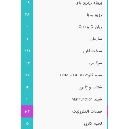
پروژه رزبری پای
119
روبو-پدیا
28
زبان C و Cpp
2
سازمان
1
سخت افزار
260
سرگرمی
193
سیم کارت GSM – GPRS
97
شتاب و ژایرو
14
شیلد Multifunction
4
قطعات الکترونیک
104
لحیم کاری
5