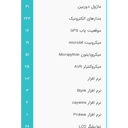
ماژول دوربین
31
مدارهای الکترونیک
243
موقعیت یاب GPS
17
میکروبیت micro:bit
19
میکروپایتون Micropython
51
میکروکنترلر AVR
25
نرم افزار
102
نرم افزار Blynk
3
نرم افزار cayenne
4
نرم افزار Proteus
1
نمایشگر LCD
46