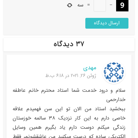
−
=
سه
۳۷ دیدگاه
مهدی
ژوئن 26, 2021 در 6:18 ب.ظ
سلام و درود خدمت شما استاد محترم خانم عاطفه
خدارحمی
ببخشید استاد من الان تو این سن فهمیدم علاقه
خاصی دارم به این کار نزدیک ۳۸ سالمه خوزستان
زندگی میکنم دوست دارم یاد بگیرم همین وسایل
الکتریکی ساده که درست میکنید من عاشقشونم، فقط