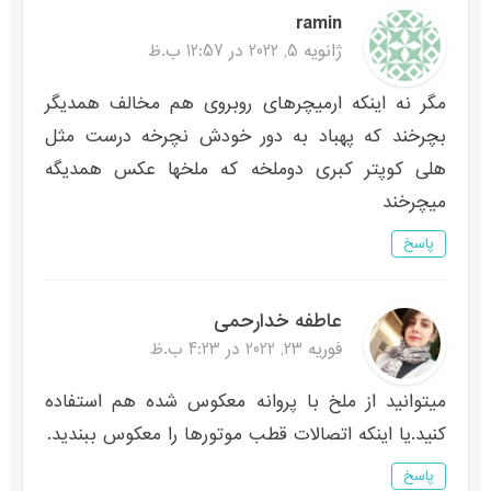
ramin
ژانویه 5, 2022 در 12:57 ب.ظ
مگر نه اینکه ارمیچرهای روبروی هم مخالف همدیگر
بچرخند که پهباد به دور خودش نچرخه درست مثل
هلی کوپتر کبری دوملخه که ملخها عکس همدیگه
میچرخند
پاسخ
عاطفه خدارحمی
فوریه 23, 2022 در 4:23 ب.ظ
میتوانید از ملخ با پروانه معکوس شده هم استفاده
کنید.یا اینکه اتصالات قطب موتورها را معکوس ببندید.
پاسخ