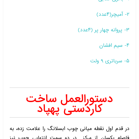
۲- آمیچر(۴عدد)
۳- پروانه چهار پر (۴عدد)
۴- سیم افشان
۵- سرباتری ۹ ولت
دستورالعمل ساخت
کاردستی پهپاد
در قدم اول نقطه میانی چوب ابسلانگ را علامت زده، به
فاصله یکسان از مرکز در دو سمت انتهایی چوب نیز