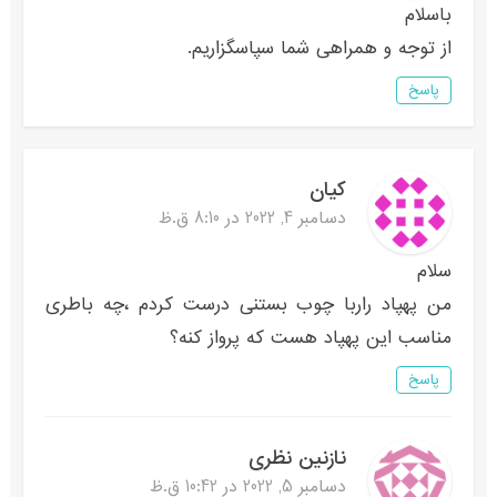
باسلام
از توجه و همراهی شما سپاسگزاریم.
پاسخ
کیان
دسامبر 4, 2022 در 8:10 ق.ظ
سلام
من پهپاد راربا چوب بستنی درست کردم ،چه باطری
مناسب این پهپاد هست که پرواز کنه؟
پاسخ
نازنین نظری
دسامبر 5, 2022 در 10:42 ق.ظ