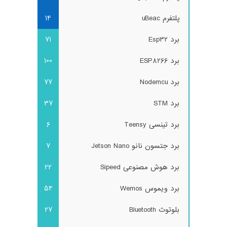
پلتفرم uBeac
14
برد Esp32
71
برد ESP8266
100
برد Nodemcu
77
برد STM
37
برد تینسی Teensy
6
برد جتسون نانو Jetson Nano
7
برد هوش مصنوعی Sipeed
22
برد ویموس Wemos
54
بلوتوث Bluetooth
27