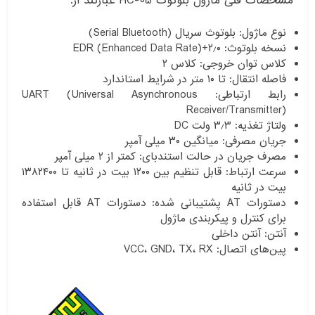
مشخصات فنی ماژول بلوتوث HC-05 عبارتند از:
نوع ماژول: بلوتوث سریال (Serial Bluetooth)
نسخه بلوتوث: ۲٫۰+EDR (Enhanced Data Rate)
کلاس توان خروجی: کلاس ۲
فاصله انتقال: تا ۱۰ متر در شرایط استاندارد
رابط ارتباطی: UART (Universal Asynchronous
Receiver/Transmitter)
ولتاژ تغذیه: ۳٫۳ ولت DC
جریان مصرفی: میانگین ۳۰ میلی آمپر
مصرف جریان در حالت استندبای: کمتر از ۲ میلی آمپر
سرعت ارتباط: قابل تنظیم بین ۱۲۰۰ بیت در ثانیه تا ۱۳۸۲۴۰۰
بیت در ثانیه
دستورات AT پشتیبانی شده: دستورات AT قابل استفاده
برای کنترل و پیکربندی ماژول
آنتن: آنتن داخلی
پین‌های اتصال: VCC، GND، TX، RX