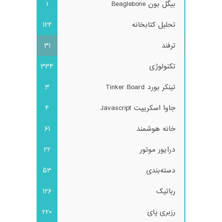
بیگل بون Beaglebone
1
تحلیل کتابخانه
124
ترفند
31
تکنولوژی
334
تینکر بورد Tinker Board
3
جاوا اسکریپت Javascript
4
خانه هوشمند
61
درایور موتور
22
دسته‌بندی
53
رباتیک
126
رزبری پای
220