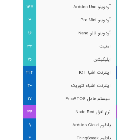
آردوینو Arduino Uno
137
آردوینو Pro Mini
3
آردوینو نانو Nano
16
امنیت
32
اپلیکیشن
76
اینترنت اشیا IOT
224
اینترنت اشیاء تئوریک
40
سیستم عامل FreeRTOS
17
نرم افزار Node Red
34
پلتفرم Arduino Cloud
9
پلتفرم ThingSpeak
4