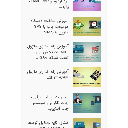
برد آردوینو Door Lock بر
پایه...
آموزش ساخت دستگاه
موقیعت یاب با GPS
ماژول SIM808...
آموزش راه اندازی ماژول
Sim800L بخش اول
تست شبکه GSM...
آموزش راه اندازی ماژول
ESP32-CAM
مدیریت وسایل برقی با
ربات تلگرام و سیستم
چت آنلاین...
کنترل کلیه وسایل توسط