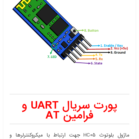
پورت سریال UART و
فرامین AT
ماژول بلوتوث HC05 جهت ارتباط با میکروکنترلرها و