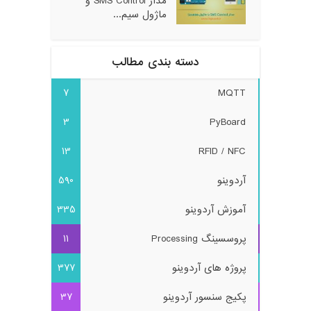
مدار SMS Control و
ماژول سیم...
دسته بندی مطالب
7
MQTT
3
PyBoard
13
RFID / NFC
آردوینو
590
آموزش آردوینو
335
پروسسینگ Processing
11
پروژه های آردوینو
377
پکیج سنسور آردوینو
37