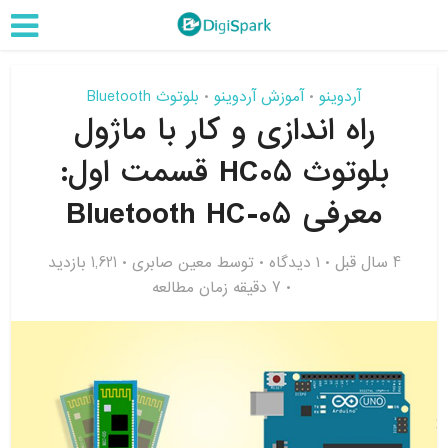
آردوینو
آموزش آردوینو
بلوتوث Bluetooth
•
•
راه اندازی و کار با ماژول
بلوتوث HC05 قسمت اول:
معرفی Bluetooth HC-05
4 سال قبل
۱ دیدگاه
توسط
معین صابری
1,621 بازدید
7 دقیقه زمان مطالعه