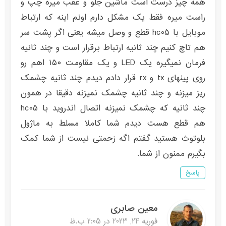
همه چیز درست است ماشین جلو و عقب میره چپ و
راست میره فقط یک مشکل دارم اونم اینه که ارتباط
موبایل با hc05 قطع و وصل میشه یعنی اگر پشت سر
هم تاچ کنیم چند ثانیه ارتباط برقرار است و چند ثانیه
فرمان نمیگیره یک LED و یک مقاومت ۱۵۰ اهم رو
روی پینهای tx و rx قرار دادم دیدم چند ثانیه چشمک
ریز میزنه و چند ثانیه چشمک نمیزنه دقیقا در همون
چند ثانیه که چشمک نمیزنه اتصال اندروید با hc05
هم قطع هست دیدم شما کاملا مسلط به ماژول
بلوتوث هستید گفتم اگه زحمتی نیست از شما کمک
بگیرم ممنون از شما.
پاسخ
معین صابری
فوریه 24, 2023 در 2:05 ب.ظ