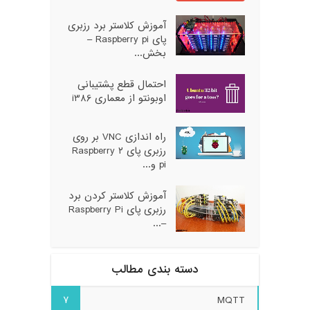
آموزش کلاستر برد رزبری
پای Raspberry pi –
بخش...
احتمال قطع پشتیبانی
اوبونتو از معماری i386
راه اندازی VNC بر روی
رزبری پای ۲ Raspberry
pi و...
آموزش کلاستر کردن برد
رزبری پای Raspberry Pi
–...
دسته بندی مطالب
7
MQTT