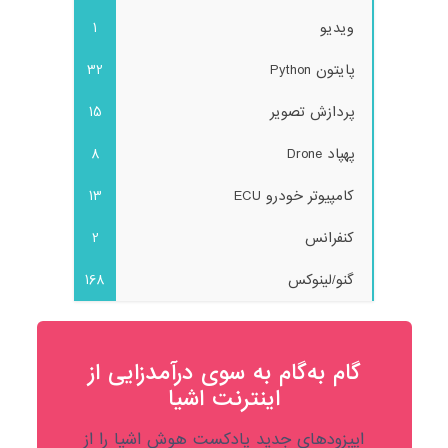
ویدیو
1
پایتون Python
32
پردازش تصویر
15
پهپاد Drone
8
کامپیوتر خودرو ECU
13
کنفرانس
2
گنو/لینوکس
168
گام به‌گام به‌ سوی درآمدزایی از
اینترنت اشیا
اپیزودهای جدید پادکست هوش اشیا را از