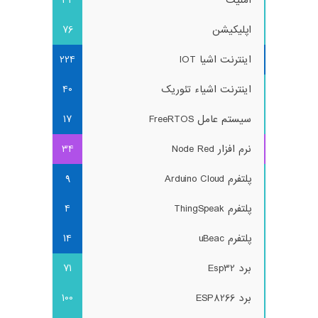
اپلیکیشن
76
اینترنت اشیا IOT
224
اینترنت اشیاء تئوریک
40
سیستم عامل FreeRTOS
17
نرم افزار Node Red
34
پلتفرم Arduino Cloud
9
پلتفرم ThingSpeak
4
پلتفرم uBeac
14
برد Esp32
71
برد ESP8266
100