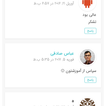
آوریل 21, 2016 در 6:57 ب.ظ
عالی بود
تشکر
پاسخ
عباس صادقی
فوریه 5, 2017 در 5:35 ب.ظ
سپاس از آموزشتون 🙂
پاسخ
a