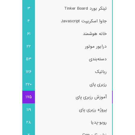
تینکر بورد Tinker Board
3
جاوا اسکریپت Javascript
4
خانه هوشمند
61
درایور موتور
22
دسته‌بندی
53
رباتیک
126
رزبری پای
220
آموزش رزبری پای
175
پروژه رزبری پای
119
روبو-پدیا
28
زبان C و Cpp
2