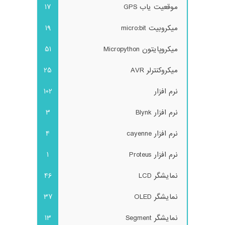
موقعیت یاب GPS
17
میکروبیت micro:bit
19
میکروپایتون Micropython
51
میکروکنترلر AVR
25
نرم افزار
102
نرم افزار Blynk
3
نرم افزار cayenne
4
نرم افزار Proteus
1
نمایشگر LCD
46
نمایشگر OLED
37
نمایشگر Segment
13