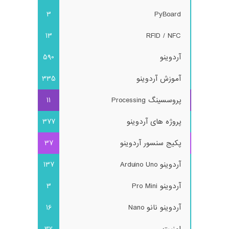
3
PyBoard
13
RFID / NFC
آردوینو
590
آموزش آردوینو
335
پروسسینگ Processing
11
پروژه های آردوینو
377
پکیج سنسور آردوینو
37
آردوینو Arduino Uno
137
آردوینو Pro Mini
3
آردوینو نانو Nano
16
امنیت
32