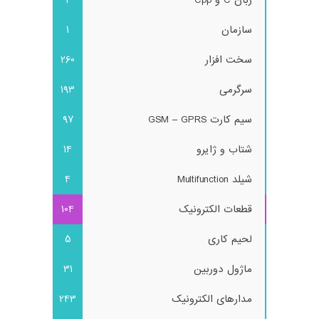
سازمان
1
سخت افزار
260
سرگرمی
193
سیم کارت GSM – GPRS
97
شتاب و ژایرو
14
شیلد Multifunction
4
قطعات الکترونیک
104
لحیم کاری
5
ماژول دوربین
31
مدارهای الکترونیک
243