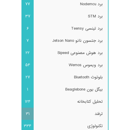
برد Nodemcu
77
برد STM
37
برد تینسی Teensy
6
برد جتسون نانو Jetson Nano
7
برد هوش مصنوعی Sipeed
22
برد ویموس Wemos
54
بلوتوث Bluetooth
27
بیگل بون Beaglebone
1
تحلیل کتابخانه
124
ترفند
31
تکنولوژی
334