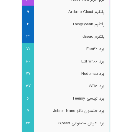
پلتفرم Arduino Cloud
9
پلتفرم ThingSpeak
4
پلتفرم uBeac
14
برد Esp32
71
برد ESP8266
100
برد Nodemcu
77
برد STM
37
برد تینسی Teensy
6
برد جتسون نانو Jetson Nano
7
برد هوش مصنوعی Sipeed
22