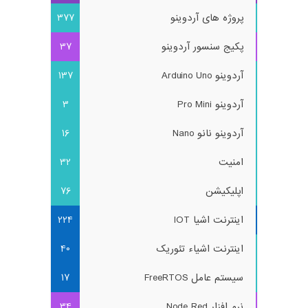
پروژه های آردوینو
377
پکیج سنسور آردوینو
37
آردوینو Arduino Uno
137
آردوینو Pro Mini
3
آردوینو نانو Nano
16
امنیت
32
اپلیکیشن
76
اینترنت اشیا IOT
224
اینترنت اشیاء تئوریک
40
سیستم عامل FreeRTOS
17
نرم افزار Node Red
34