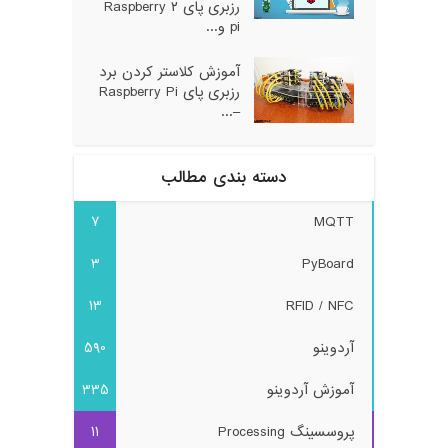
رزبری پای ۲ Raspberry
pi و...
آموزش کلاستر کردن برد
رزبری پای Raspberry Pi
–...
دسته بندی مطالب
7
MQTT
3
PyBoard
13
RFID / NFC
آردوینو
590
آموزش آردوینو
335
پروسسینگ Processing
11