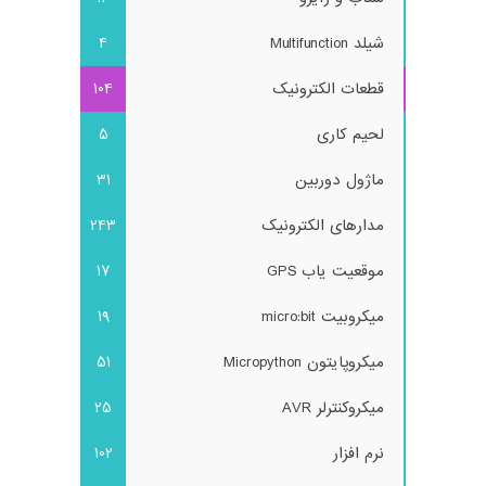
شیلد Multifunction
4
قطعات الکترونیک
104
لحیم کاری
5
ماژول دوربین
31
مدارهای الکترونیک
243
موقعیت یاب GPS
17
میکروبیت micro:bit
19
میکروپایتون Micropython
51
میکروکنترلر AVR
25
نرم افزار
102