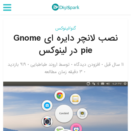
گنو/لینوکس
نصب لانچر دایره ای Gnome
pie در لینوکس
11 سال قبل
افزودن دیدگاه
توسط
اروند طباطبایی
919 بازدید
3 دقیقه زمان مطالعه