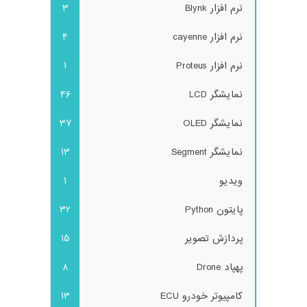
نرم افزار Blynk
3
نرم افزار cayenne
4
نرم افزار Proteus
1
نمایشگر LCD
46
نمایشگر OLED
37
نمایشگر Segment
13
ویدیو
1
پایتون Python
32
پردازش تصویر
15
پهپاد Drone
8
کامپیوتر خودرو ECU
13