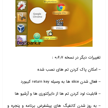
تغییرات دیگر در نسخه ۰٫۶٫۷ :
– امکان پاک کردن تم های نصب شده
– فعال شدن slice ها به وسیله return key کیبورد
– قابلیت لود کردن تم ها از دایرکتوری ها و آرشیو ها
– به روز شدن کانفیگ های پیشفرض برنامه و پنجره و