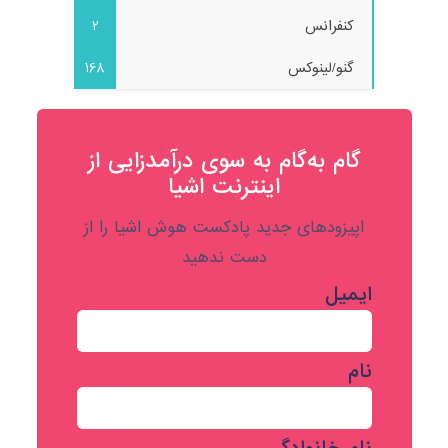
کنفرانس
2
گنو/لینوکس
168
گام به‌گام به‌ سوی درآمدزایی از
اینترنت اشیا
اپیزودهای جدید پادکست هوش اشیا را از
دست ندهید
ایمیل
نام