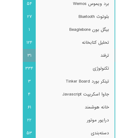
برد ویموس Wemos
54
بلوتوث Bluetooth
27
بیگل بون Beaglebone
1
تحلیل کتابخانه
124
ترفند
31
تکنولوژی
334
تینکر بورد Tinker Board
3
جاوا اسکریپت Javascript
4
خانه هوشمند
61
درایور موتور
22
دسته‌بندی
53