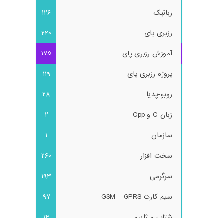
رباتیک
126
رزبری پای
220
آموزش رزبری پای
175
پروژه رزبری پای
119
روبو-پدیا
28
زبان C و Cpp
2
سازمان
1
سخت افزار
260
سرگرمی
193
سیم کارت GSM – GPRS
97
شتاب و ژایرو
14