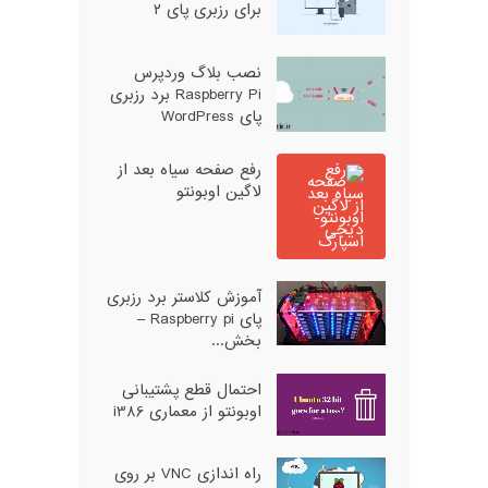
برای رزبری پای ۲
نصب بلاگ وردپرس
Raspberry Pi برد رزبری
پای WordPress
رفع صفحه سیاه بعد از
لاگین اوبونتو
آموزش کلاستر برد رزبری
پای Raspberry pi –
بخش...
احتمال قطع پشتیبانی
اوبونتو از معماری i386
راه اندازی VNC بر روی