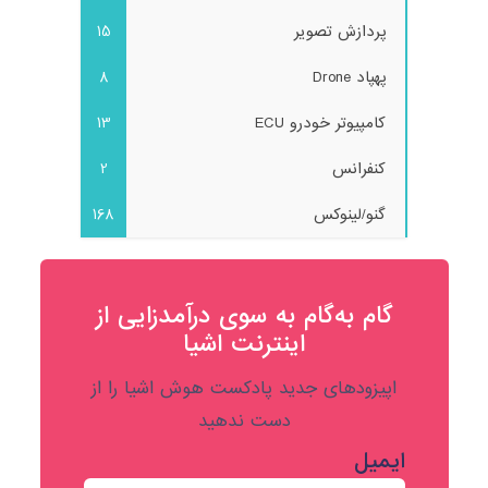
پردازش تصویر
15
پهپاد Drone
8
کامپیوتر خودرو ECU
13
کنفرانس
2
گنو/لینوکس
168
گام به‌گام به‌ سوی درآمدزایی از
اینترنت اشیا
اپیزودهای جدید پادکست هوش اشیا را از
دست ندهید
ایمیل