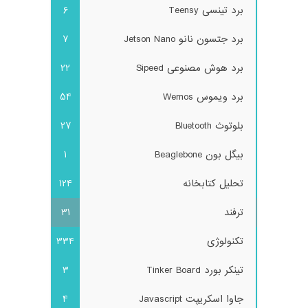
برد تینسی Teensy
6
برد جتسون نانو Jetson Nano
7
برد هوش مصنوعی Sipeed
22
برد ویموس Wemos
54
بلوتوث Bluetooth
27
بیگل بون Beaglebone
1
تحلیل کتابخانه
124
ترفند
31
تکنولوژی
334
تینکر بورد Tinker Board
3
جاوا اسکریپت Javascript
4