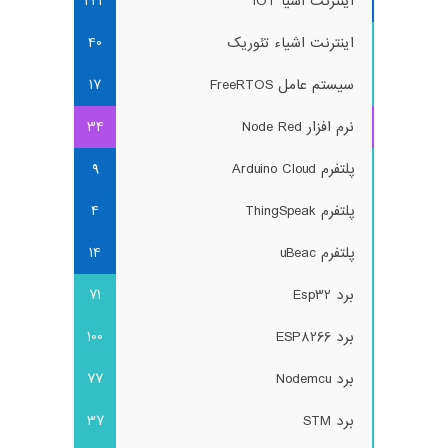
اینترنت اشیا IOT
224
اینترنت اشیاء تئوریک
40
سیستم عامل FreeRTOS
17
نرم افزار Node Red
34
پلتفرم Arduino Cloud
9
پلتفرم ThingSpeak
4
پلتفرم uBeac
14
برد Esp32
71
برد ESP8266
100
برد Nodemcu
77
برد STM
37