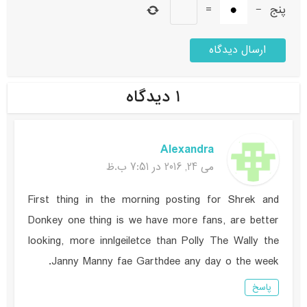
پنج
−
=
۱ دیدگاه
Alexandra
می 24, 2016 در 7:51 ب.ظ
First thing in the morning posting for Shrek and
Donkey one thing is we have more fans, are better
looking, more innlgeiletce than Polly The Wally the
Janny Manny fae Garthdee any day o the week.
پاسخ