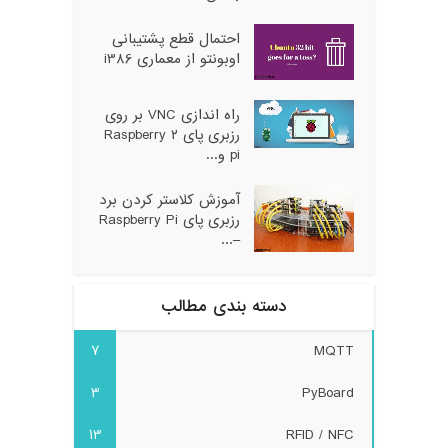
احتمال قطع پشتیبانی
اوبونتو از معماری i386
راه اندازی VNC بر روی
رزبری پای ۲ Raspberry
pi و...
آموزش کلاستر کردن برد
رزبری پای Raspberry Pi
–...
دسته بندی مطالب
7
MQTT
3
PyBoard
13
RFID / NFC