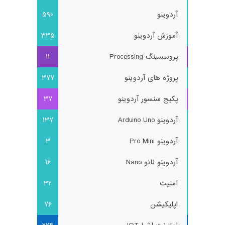
آردوینو
590
آموزش آردوینو
335
پروسسینگ Processing
11
پروژه های آردوینو
377
پکیج سنسور آردوینو
37
آردوینو Arduino Uno
137
آردوینو Pro Mini
3
آردوینو نانو Nano
16
امنیت
32
اپلیکیشن
76