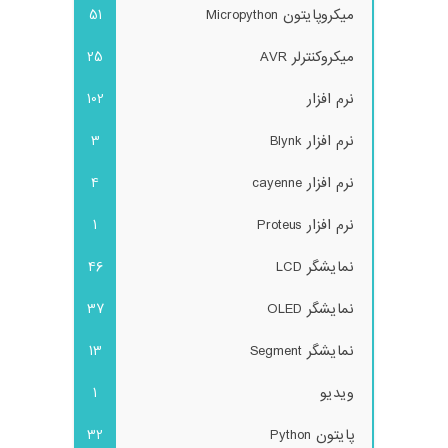
میکروپایتون Micropython
51
میکروکنترلر AVR
25
نرم افزار
102
نرم افزار Blynk
3
نرم افزار cayenne
4
نرم افزار Proteus
1
نمایشگر LCD
46
نمایشگر OLED
37
نمایشگر Segment
13
ویدیو
1
پایتون Python
32