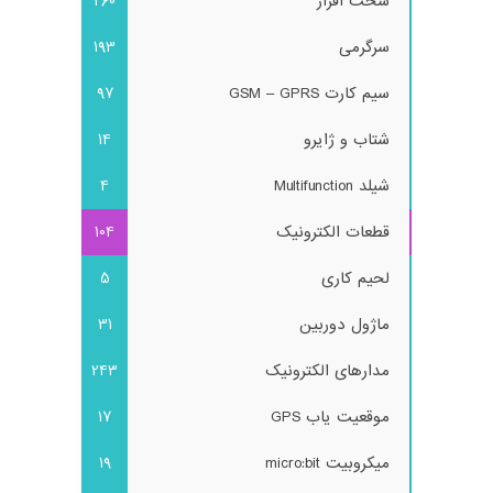
سخت افزار
260
سرگرمی
193
سیم کارت GSM – GPRS
97
شتاب و ژایرو
14
شیلد Multifunction
4
قطعات الکترونیک
104
لحیم کاری
5
ماژول دوربین
31
مدارهای الکترونیک
243
موقعیت یاب GPS
17
میکروبیت micro:bit
19