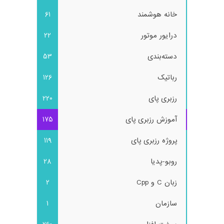
خانه هوشمند
61
درایور موتور
22
دسته‌بندی
53
رباتیک
126
رزبری پای
220
آموزش رزبری پای
175
پروژه رزبری پای
119
روبو-پدیا
28
زبان C و Cpp
2
سازمان
1