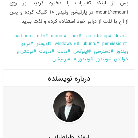
پس از اینکه تغییرات را ذخیره کردید بر روی
mount/remount در پارتیشن ونیدوز ۱۰ کلیک کرده و پس
از آن با لذت از درایو خود استفاده کرده و لذت ببرید.
partition
ntfs
mount
linux
fast startup
drive
permission
ubuntu
windows 10
اوبونتو
درایو
ویندوز
دسترسی
لینوکس
مانت
ماونت
نوشتن و
خواندن
ویندوز
ویندوز 10
پرمیشن
درباره نویسنده
اروند طباطبایی