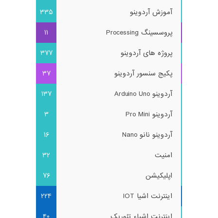
آموزش آردوینو
335
پروسسینگ Processing
11
پروژه های آردوینو
377
پکیج سنسور آردوینو
37
آردوینو Arduino Uno
137
آردوینو Pro Mini
3
آردوینو نانو Nano
16
امنیت
32
اپلیکیشن
76
اینترنت اشیا IOT
224
اینترنت اشیاء تئوریک
40