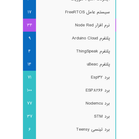
سیستم عامل FreeRTOS
17
نرم افزار Node Red
34
پلتفرم Arduino Cloud
9
پلتفرم ThingSpeak
4
پلتفرم uBeac
14
برد Esp32
71
برد ESP8266
100
برد Nodemcu
77
برد STM
37
برد تینسی Teensy
6