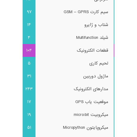
سیم کارت GSM – GPRS
97
شتاب و ژایرو
14
شیلد Multifunction
4
قطعات الکترونیک
104
لحیم کاری
5
ماژول دوربین
31
مدارهای الکترونیک
243
موقعیت یاب GPS
17
میکروبیت micro:bit
19
میکروپایتون Micropython
51