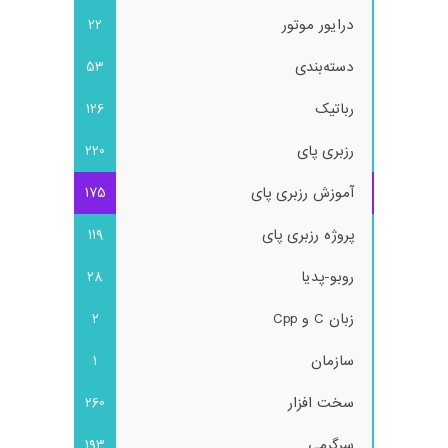
درایور موتور
22
دسته‌بندی
53
رباتیک
126
رزبری پای
220
آموزش رزبری پای
175
پروژه رزبری پای
119
روبو-پدیا
28
زبان C و Cpp
2
سازمان
1
سخت افزار
260
سرگرمی
193