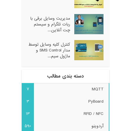
مدیریت وسایل برقی با
ربات تلگرام و سیستم
چت آنلاین...
کنترل کلیه وسایل توسط
مدار SMS Control و
ماژول سیم...
دسته بندی مطالب
7
MQTT
3
PyBoard
13
RFID / NFC
آردوینو
590