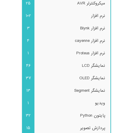
میکروکنترلر AVR
25
نرم افزار
102
نرم افزار Blynk
3
نرم افزار cayenne
4
نرم افزار Proteus
1
نمایشگر LCD
46
نمایشگر OLED
37
نمایشگر Segment
13
ویدیو
1
پایتون Python
32
پردازش تصویر
15