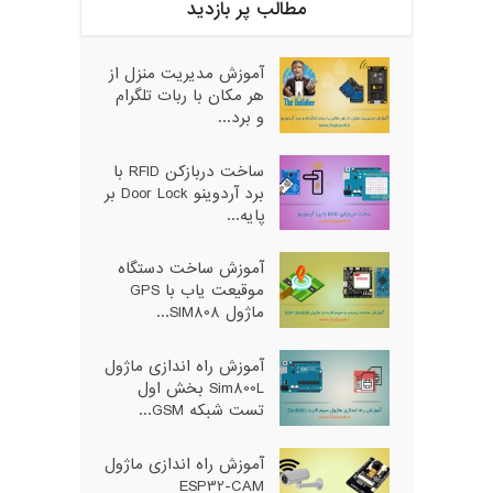
مطالب پر بازدید
آموزش مدیریت منزل از
هر مکان با ربات تلگرام
و برد...
ساخت دربازکن RFID با
برد آردوینو Door Lock بر
پایه...
آموزش ساخت دستگاه
موقیعت یاب با GPS
ماژول SIM808...
آموزش راه اندازی ماژول
Sim800L بخش اول
تست شبکه GSM...
آموزش راه اندازی ماژول
ESP32-CAM