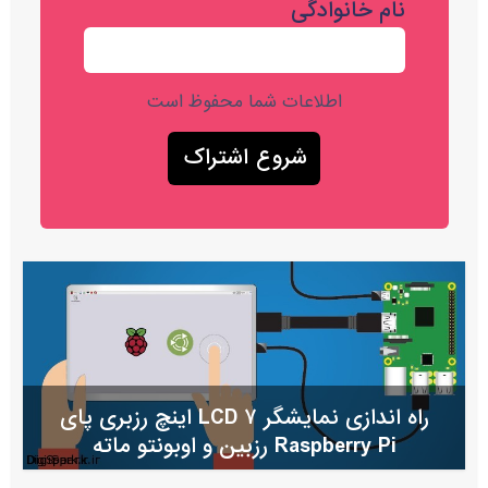
نام خانوادگی
اطلاعات شما محفوظ است
راه اندازی نمایشگر LCD ۷ اینچ رزبری پای
Raspberry Pi رزبین و اوبونتو ماته