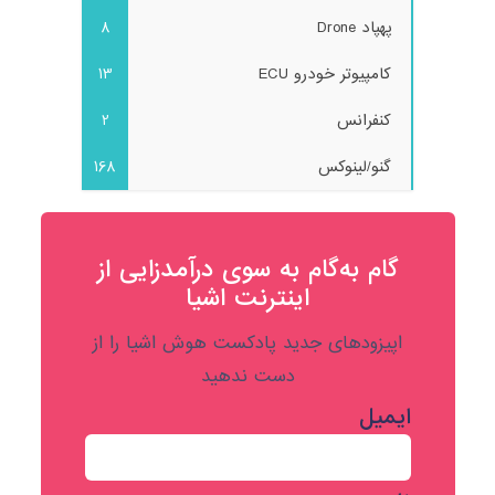
پهپاد Drone
8
کامپیوتر خودرو ECU
13
کنفرانس
2
گنو/لینوکس
168
گام به‌گام به‌ سوی درآمدزایی از
اینترنت اشیا
اپیزودهای جدید پادکست هوش اشیا را از
دست ندهید
ایمیل