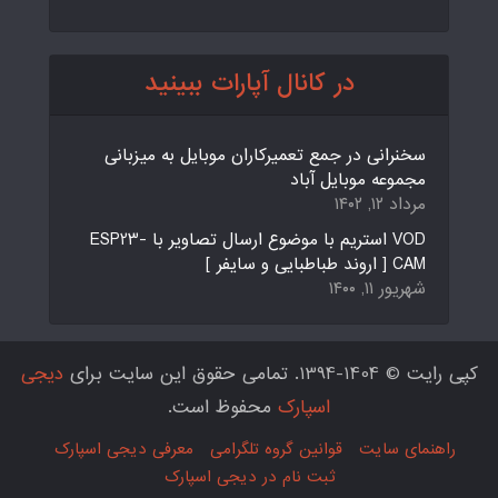
در کانال آپارات ببینید
سخنرانی در جمع تعمیرکاران موبایل به میزبانی
مجموعه موبایل آباد
مرداد ۱۲, ۱۴۰۲
VOD استریم با موضوع ارسال تصاویر با ESP23-
CAM [ اروند طباطبایی و سایفر ]
شهریور ۱۱, ۱۴۰۰
کپی رایت © 1404-1394. تمامی حقوق این سایت برای
دیجی
اسپارک
محفوظ است.
راهنمای سایت
قوانین گروه تلگرامی
معرفی دیجی اسپارک
ثبت نام در دیجی اسپارک