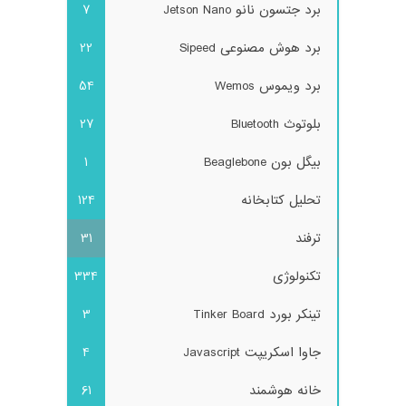
برد جتسون نانو Jetson Nano
7
برد هوش مصنوعی Sipeed
22
برد ویموس Wemos
54
بلوتوث Bluetooth
27
بیگل بون Beaglebone
1
تحلیل کتابخانه
124
ترفند
31
تکنولوژی
334
تینکر بورد Tinker Board
3
جاوا اسکریپت Javascript
4
خانه هوشمند
61