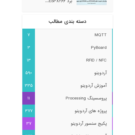
برد ESP8266...
دسته بندی مطالب
7
MQTT
3
PyBoard
13
RFID / NFC
آردوینو
590
آموزش آردوینو
335
پروسسینگ Processing
11
پروژه های آردوینو
377
پکیج سنسور آردوینو
37