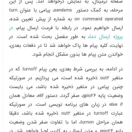
صفحه ترمینال، به نمایش درخواهد آمد. پس از این
مرحله، به کمک دستور sendsms، پیامی با عنوان turn
on command operated به شماره از پیش تعیین شده،
ارسال خواهیم نمود. در رابطه با فرمت ارسال پیام،
در
پروژه ارسال دما
، به طور مفصل بحث شده است. در
نهایت، کلیه پیام ها پاک خواهد شد تا در دفعات بعدی،
خواندن متن پیام ها بدون مشکل انجام شود.
در ادامه، به بررسی شرط بعدی، یعن پیام turnoff که در
متغیر out2 ذخیره شده است، می پردازیم. در صورتیکه
چنین پیامی در متغیر ذخیره شده باشد، می بایست
وضعیت پایه gpio26، صفر گردد. دستور elif، معادل همان
else if در زبان های برنامه نویسی است. در صورتیکه
عبارت turnoff در متغیر out2 ذخیره شده باشد، دقیقا
همان مراحل turnon، اما با تفاوت صفر شدن وضعیت
پایه gpio26 و متن ارسالی به کاربر، اجرا خواهد شد. در