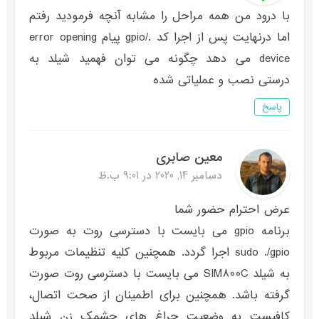
با درود من همه مراحل را مشابه آنچه فرمودید رفتم
اما درنهایت پس از اجرا کد ./gpio پیام error opening
device می دهد چگونه می توان فهمید شیلد به
درستی نصب و عملیاتی شده
پاسخ
معین صابری
دسامبر 14, 2020 در 9:01 ب.ظ
عرض احترام حضور شما
برنامه gpio می بایست با دسترسی روت به صورت
sudo ./gpio اجرا گردد. همچنین کلیه تنظیمات مربوط
به شیلد SIM800C می بایست با دسترسی روت صورت
گرفته باشد. همچنین برای اطمینان از صحت اتصال،
کافیست به وضعیت چراغ های چشمک زن شیلد