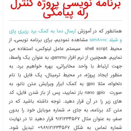
برنامه نویسی پروژه کنترل
رله پیامکی
همانطور که در آموزش
ارسال دما به کمک برد رزبری پای
و شیلد sim800c
مشاهده نمودیم، برای برنامه نویسی، از
محیط shell script سیستم عامل لینوکس، استفاده می
نماییم. همچنین از نرم افزار gammu، به عنوان یک واسط،
جهت ارتباط با واحد مخابراتی، بهره خواهیم برد. به
منظور ایجاد پروژه، در محیط ترمینال، یک فایل با نام
دلخواه، مثلا gpio به کمک ابزار ویرایش متن نانو، به
صورت nano gpio باز نمایید، پس از باز شدن فایل، کد
های زیر را در آن قرار دهید. توجه داشته باشید که در
متن کد برنامه، به جای *، شماره موبایل خود را بدون
صفر، به عنوان مثال ۹۱۲۱۲۳۴۵۶۷ قرار دهید تا در نهایت
شماره تماس به شکل ۹۸۹۱۲۱۲۳۴۵۶۷+ تبدیل شود.