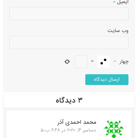
ایمیل
*
وب‌ سایت
چهار
−
=
۳ دیدگاه
محمد احمدی آذر
دسامبر 14, 2020 در 6:48 ب.ظ