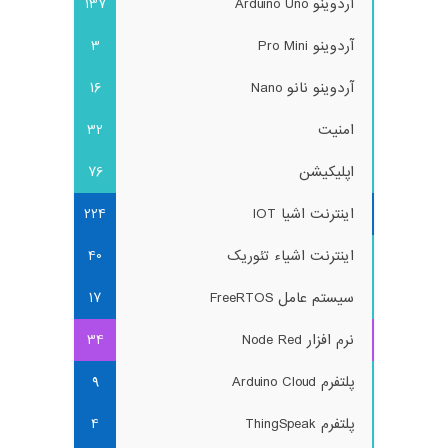
آردوینو Arduino Uno
137
آردوینو Pro Mini
3
آردوینو نانو Nano
16
امنیت
32
اپلیکیشن
76
اینترنت اشیا IOT
224
اینترنت اشیاء تئوریک
40
سیستم عامل FreeRTOS
17
نرم افزار Node Red
34
پلتفرم Arduino Cloud
9
پلتفرم ThingSpeak
4