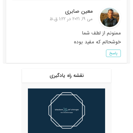
معین صابری
می 19, 2021 در 1:22 ق.ظ
ممنونم از لطف شما
خوشحالم که مفید بوده
پاسخ
نقشه راه یادگیری