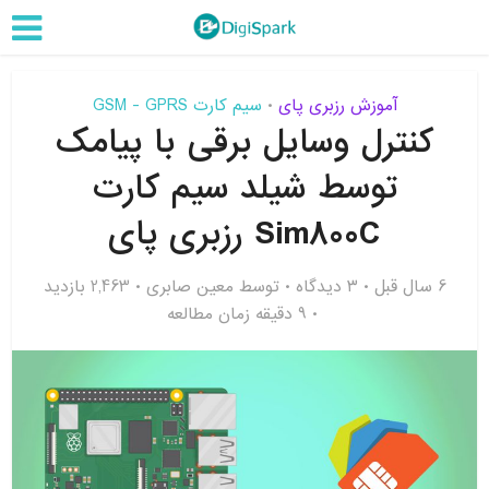
آموزش رزبری پای
سیم کارت GSM - GPRS
•
کنترل وسایل برقی با پیامک
توسط شیلد سیم کارت
Sim800C رزبری پای
6 سال قبل
۳ دیدگاه
توسط
معین صابری
2,463 بازدید
9 دقیقه زمان مطالعه