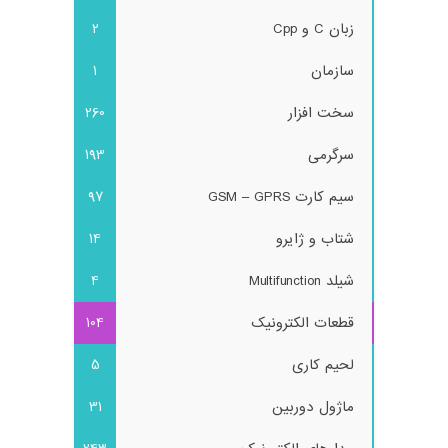
زبان C و Cpp
2
سازمان
1
سخت افزار
260
سرگرمی
193
سیم کارت GSM – GPRS
97
شتاب و ژایرو
14
شیلد Multifunction
4
قطعات الکترونیک
104
لحیم کاری
5
ماژول دوربین
31