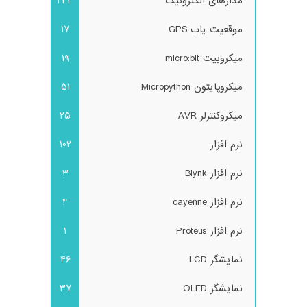
مدارهای الکترونیک
243
موقعیت یاب GPS
17
میکروبیت micro:bit
19
میکروپایتون Micropython
51
میکروکنترلر AVR
25
نرم افزار
102
نرم افزار Blynk
3
نرم افزار cayenne
4
نرم افزار Proteus
1
نمایشگر LCD
46
نمایشگر OLED
37