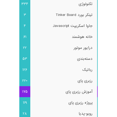
تکنولوژی
334
تینکر بورد Tinker Board
3
جاوا اسکریپت Javascript
4
خانه هوشمند
61
درایور موتور
22
دسته‌بندی
53
رباتیک
126
رزبری پای
220
آموزش رزبری پای
175
پروژه رزبری پای
119
روبو-پدیا
28