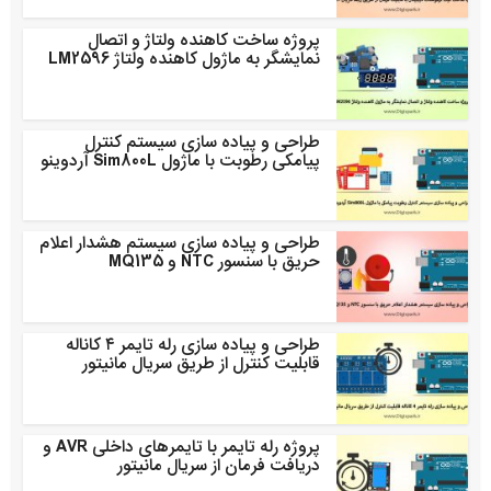
پروژه ساخت کاهنده ولتاژ و اتصال
نمایشگر به ماژول کاهنده ولتاژ LM2596
طراحی و پیاده سازی سیستم کنترل
پیامکی رطوبت با ماژول Sim800L آردوینو
طراحی و پیاده سازی سیستم هشدار اعلام
حریق با سنسور NTC و MQ135
طراحی و پیاده سازی رله تایمر ۴ کاناله
قابلیت کنترل از طریق سریال مانیتور
پروژه رله تایمر با تایمرهای داخلی AVR و
دریافت فرمان از سریال مانیتور