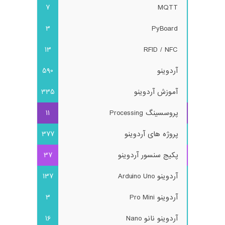
7
MQTT
3
PyBoard
13
RFID / NFC
آردوینو
590
آموزش آردوینو
335
پروسسینگ Processing
11
پروژه های آردوینو
377
پکیج سنسور آردوینو
37
آردوینو Arduino Uno
137
آردوینو Pro Mini
3
آردوینو نانو Nano
16