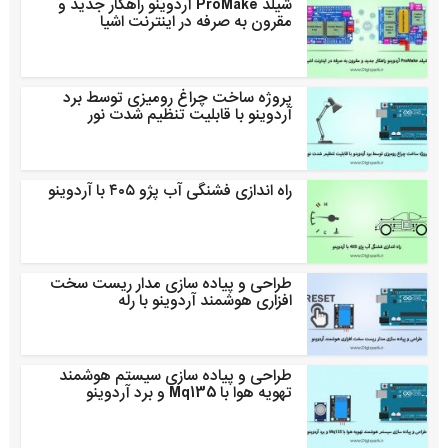
شیلد ProMake آردوینو راهکار جدید و
مقرون به صرفه در اینترنت اشیا
پروژه ساخت چراغ رومیزی توسط برد
آردوینو با قابلیت تنظیم شدت نور
راه اندازی فشنگی آب پژو ۴۰۵ با آردوینو
طراحی و پیاده سازی مدار ریست سخت
افزاری هوشمند آردوینو با رله
طراحی و پیاده سازی سیستم هوشمند
تهویه هوا با Mq135 و برد آردوینو