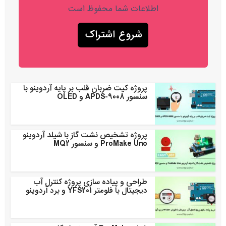
اطلاعات شما محفوظ است
پروژه کیت ضربان قلب بر پایه آردوینو با
سنسور APDS-9008 و OLED
پروژه تشخیص نشت گاز با شیلد آردوینو
ProMake Uno و سنسور MQ2
طراحی و پیاده سازی پروژه کنترل آب
دیجیتال با فلومتر YFS201 و برد آردوینو