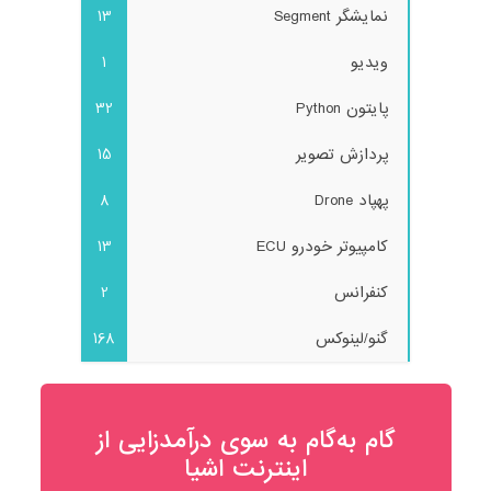
نمایشگر Segment
13
ویدیو
1
پایتون Python
32
پردازش تصویر
15
پهپاد Drone
8
کامپیوتر خودرو ECU
13
کنفرانس
2
گنو/لینوکس
168
گام به‌گام به‌ سوی درآمدزایی از
اینترنت اشیا