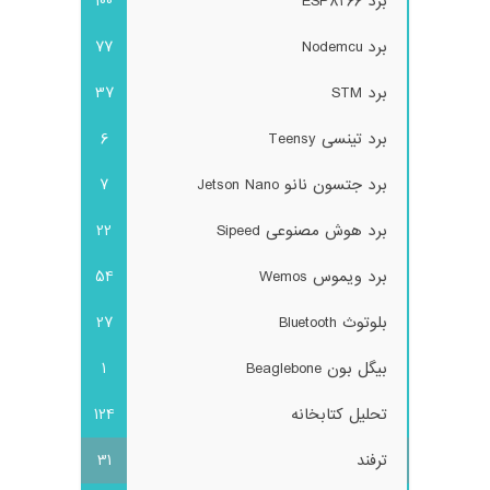
برد ESP8266
100
برد Nodemcu
77
برد STM
37
برد تینسی Teensy
6
برد جتسون نانو Jetson Nano
7
برد هوش مصنوعی Sipeed
22
برد ویموس Wemos
54
بلوتوث Bluetooth
27
بیگل بون Beaglebone
1
تحلیل کتابخانه
124
ترفند
31