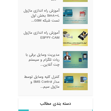
آموزش راه اندازی ماژول
Sim800L بخش اول
تست شبکه GSM...
آموزش راه اندازی ماژول
ESP32-CAM
مدیریت وسایل برقی با
ربات تلگرام و سیستم
چت آنلاین...
کنترل کلیه وسایل توسط
مدار SMS Control و
ماژول سیم...
دسته بندی مطالب