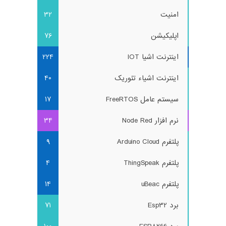
امنیت
32
اپلیکیشن
76
اینترنت اشیا IOT
224
اینترنت اشیاء تئوریک
40
سیستم عامل FreeRTOS
17
نرم افزار Node Red
34
پلتفرم Arduino Cloud
9
پلتفرم ThingSpeak
4
پلتفرم uBeac
14
برد Esp32
71