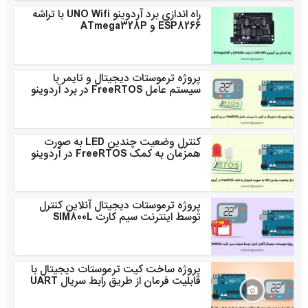
راه اندازی برد آردوینو UNO Wifi با تراشه
ESP8266 و ATmega328P
پروژه ترموستات دیجیتال و تایمر با
سیستم عامل FreeRTOS در برد آردوینو
کنترل وضعیت چندین LED به صورت
همزمان به کمک FreeRTOS در آردوینو
پروژه ترموستات دیجیتال آنلاین کنترل
توسط اینترنت سیم کارت SIM800L
پروژه ساخت کیت ترموستات دیجیتال با
قابلیت فرمان از طریق رابط سریال UART