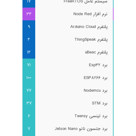
سیستم عامل FreeRTOS
17
نرم افزار Node Red
34
پلتفرم Arduino Cloud
9
پلتفرم ThingSpeak
4
پلتفرم uBeac
14
برد Esp32
71
برد ESP8266
100
برد Nodemcu
77
برد STM
37
برد تینسی Teensy
6
برد جتسون نانو Jetson Nano
7