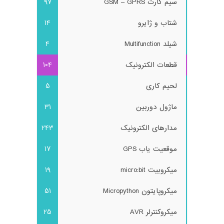
سیم کارت GSM – GPRS
97
شتاب و ژایرو
14
شیلد Multifunction
4
قطعات الکترونیک
104
لحیم کاری
5
ماژول دوربین
31
مدارهای الکترونیک
243
موقعیت یاب GPS
17
میکروبیت micro:bit
19
میکروپایتون Micropython
51
میکروکنترلر AVR
25