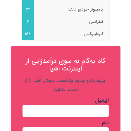
کامپیوتر خودرو ECU
13
کنفرانس
2
گنو/لینوکس
168
گام به‌گام به‌ سوی درآمدزایی از
اینترنت اشیا
اپیزودهای جدید پادکست هوش اشیا را از
دست ندهید
ایمیل
نام