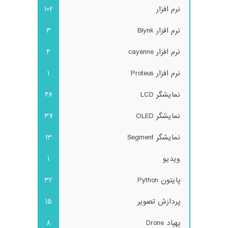
نرم افزار
102
نرم افزار Blynk
3
نرم افزار cayenne
4
نرم افزار Proteus
1
نمایشگر LCD
46
نمایشگر OLED
37
نمایشگر Segment
13
ویدیو
1
پایتون Python
32
پردازش تصویر
15
پهپاد Drone
8