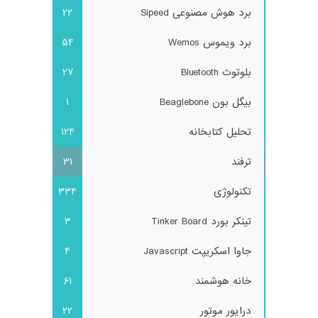
برد هوش مصنوعی Sipeed
22
برد ویموس Wemos
54
بلوتوث Bluetooth
27
بیگل بون Beaglebone
1
تحلیل کتابخانه
124
ترفند
31
تکنولوژی
334
تینکر بورد Tinker Board
3
جاوا اسکریپت Javascript
4
خانه هوشمند
61
درایور موتور
22