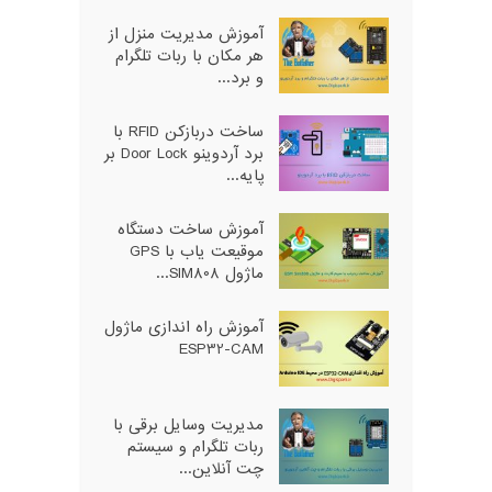
آموزش مدیریت منزل از
هر مکان با ربات تلگرام
و برد...
ساخت دربازکن RFID با
برد آردوینو Door Lock بر
پایه...
آموزش ساخت دستگاه
موقیعت یاب با GPS
ماژول SIM808...
آموزش راه اندازی ماژول
ESP32-CAM
مدیریت وسایل برقی با
ربات تلگرام و سیستم
چت آنلاین...