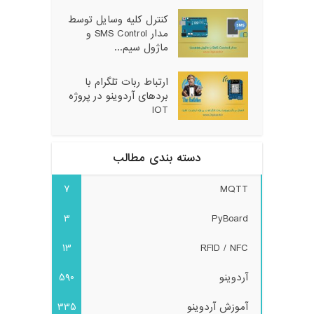
کنترل کلیه وسایل توسط
مدار SMS Control و
ماژول سیم...
ارتباط ربات تلگرام با
بردهای آردوینو در پروژه
IOT
دسته بندی مطالب
7
MQTT
3
PyBoard
13
RFID / NFC
آردوینو
590
آموزش آردوینو
335