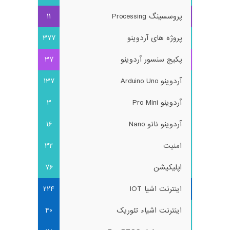
پروسسینگ Processing
11
پروژه های آردوینو
377
پکیج سنسور آردوینو
37
آردوینو Arduino Uno
137
آردوینو Pro Mini
3
آردوینو نانو Nano
16
امنیت
32
اپلیکیشن
76
اینترنت اشیا IOT
224
اینترنت اشیاء تئوریک
40