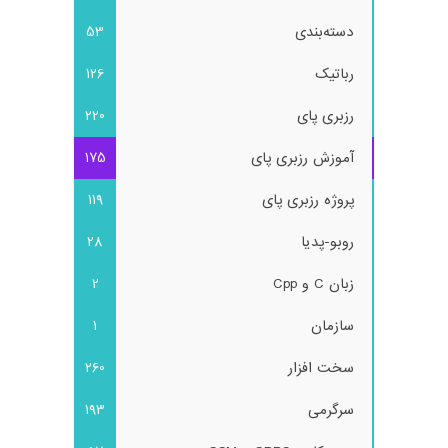
دسته‌بندی
53
رباتیک
126
رزبری پای
220
آموزش رزبری پای
175
پروژه رزبری پای
119
روبو-پدیا
28
زبان C و Cpp
2
سازمان
1
سخت افزار
260
سرگرمی
193