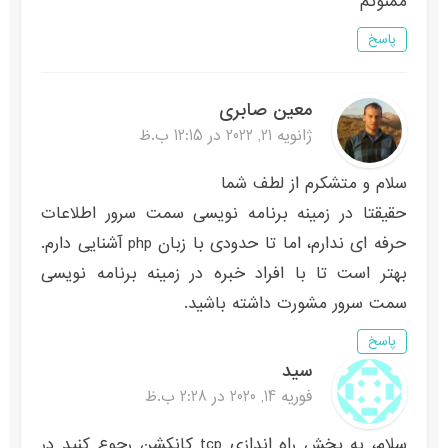
ممنونم
پاسخ
معین صابری
ژانویه 21, 2022 در 12:15 ب.ظ
سلام و متشکرم از لطف شما
حقیقتا در زمینه برنامه نویسی سمت سرور اطلاعات
حرفه ای ندارم، اما تا حدودی با زبان php آشنایی دارم.
بهتر است تا با افراد خبره در زمینه برنامه نویسی
سمت سرور مشورت داشته باشید.
پاسخ
سید
فوریه 14, 2020 در 2:28 ب.ظ
سلام، به بخش راه اندازی tcp کانکشن رجوع کنید در