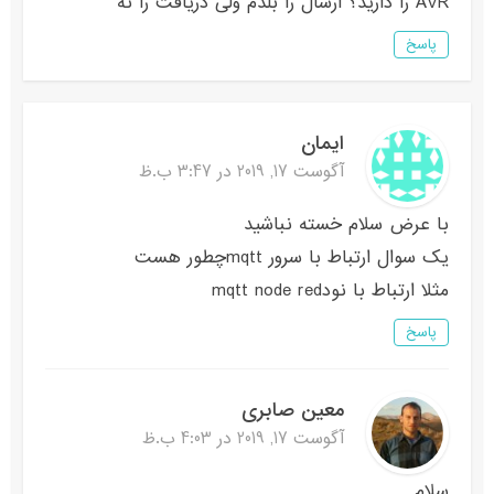
AVR را دارید؟ ارسال را بلدم ولی دریافت را نه
پاسخ
ایمان
آگوست 17, 2019 در 3:47 ب.ظ
با عرض سلام خسته نباشید
یک سوال ارتباط با سرور mqttچطور هست
مثلا ارتباط با نودmqtt node red
پاسخ
معین صابری
آگوست 17, 2019 در 4:03 ب.ظ
سلام