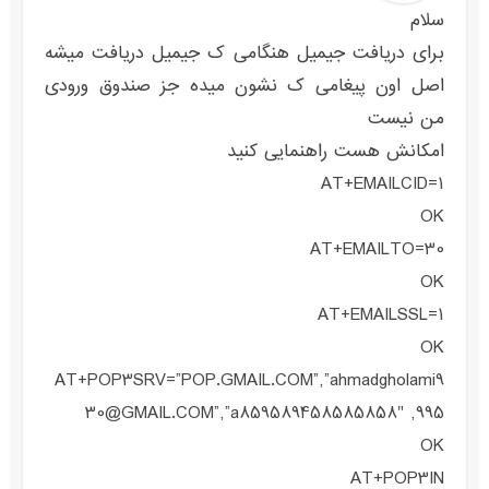
سلام
برای دریافت جیمیل هنگامی ک جیمیل دریافت میشه
اصل اون پیغامی ک نشون میده جز صندوق ورودی
من نیست
امکانش هست راهنمایی کنید
AT+EMAILCID=1
OK
AT+EMAILTO=30
OK
AT+EMAILSSL=1
OK
AT+POP3SRV=”POP.GMAIL.COM”,”ahmadgholami9
30@GMAIL.COM”,”a859589458585858″ ,995
OK
AT+POP3IN