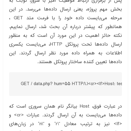
پس از برقراری ارتباط موفقیت آمیز با سرور، نوبت به
بخش مهم پروژه، یعنی ارسال داده‌ها می‌رسد. در این
مرحله می‌بایست داده خود را با فرمت متد GET ،
همانطور که پیشتر درباره آن بحث شد، ارسال نماییم.
نکته حائز اهمیت در این مورد آن است که به منظور
ارسال داده‌ها تحت پروتکل HTTP، می‌بایست یکسری
اطلاعات به همراه داده مورد نظر ارسال گردند. این
داده‌ها تعیین کننده ساختار پروتکل هستند.
  GET / data.php? hum=55 HTTP/1.1<cr><lf>Host: test.ir<
در عبارت فوق، Host بیانگر نام همان سروری است که
داده‌ها می‌بایست به آن ارسال گردند. عبارات <cr> و
<lf> نیز به ترتیب معادل “\r” و “\n” در زبان‌های