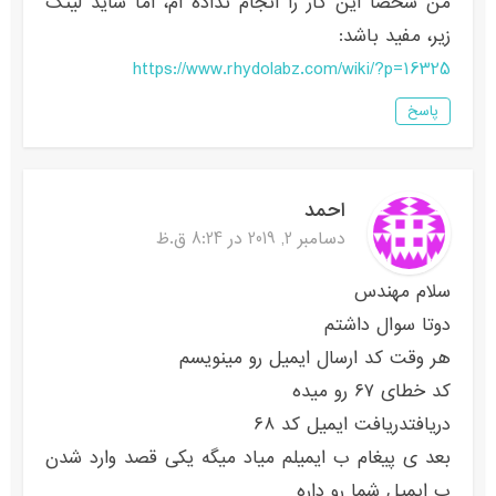
من شخصا این کار را انجام نداده ام، اما شاید لینک
زیر، مفید باشد:
https://www.rhydolabz.com/wiki/?p=16325
پاسخ
احمد
دسامبر 2, 2019 در 8:24 ق.ظ
سلام مهندس
دوتا سوال داشتم
هر وقت کد ارسال ایمیل رو مینویسم
کد خطای ۶۷ رو میده
دریافتدریافت ایمیل کد ۶۸
بعد ی پیغام ب ایمیلم میاد میگه یکی قصد وارد شدن
ب ایمیل شما رو داره