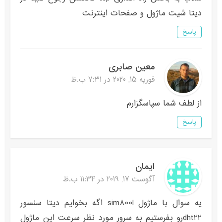
دیتا شیت ماژول و صفحات اینترنت
پاسخ
معین صابری
فوریه 15, 2020 در 7:31 ب.ظ
از لطف شما سپاسگزارم
پاسخ
ایمان
آگوست 17, 2019 در 11:34 ب.ظ
یه سوال با ماژول sim800l اگه بخوایم دیتا سنسور
dht22رو بفرستیم به سرور مورد نظر سرعت این ماژول