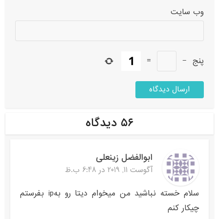
وب‌ سایت
پنج
−
=
۵۶ دیدگاه
ابوالفضل زینعلی
آگوست 11, 2019 در 6:48 ب.ظ
سلام خسته نباشید من میخوام دیتا رو بهip بفرستم
چیکار کنم