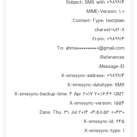
Subject: SMS with +989914
MIME-Version: 1.0
Content-Type: text/plain;
charset=utf-8
From: +989914
To: ahma*********0@gmail.com
References:
Message-ID:
X-smssync-address: +989914
X-smssync-datatype: SMS
X-smssync-backup-time: 4 Apr 2017 20:16:46 GMT
X-smssync-version: 1554
Date: Thu, 31 Jul 2014 04:58:52 +0430
X-smssync-id: 645
X-smssync-type: 1