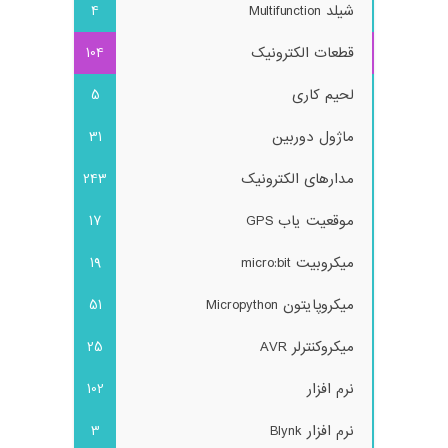
شیلد Multifunction
4
قطعات الکترونیک
104
لحیم کاری
5
ماژول دوربین
31
مدارهای الکترونیک
243
موقعیت یاب GPS
17
میکروبیت micro:bit
19
میکروپایتون Micropython
51
میکروکنترلر AVR
25
نرم افزار
102
نرم افزار Blynk
3