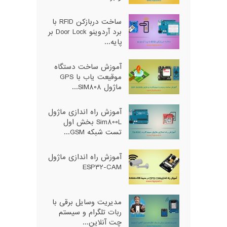
ساخت دربازکن RFID با
برد آردوینو Door Lock بر
پایه...
آموزش ساخت دستگاه
موقیعت یاب با GPS
ماژول SIM808...
آموزش راه اندازی ماژول
Sim800L بخش اول
تست شبکه GSM...
آموزش راه اندازی ماژول
ESP32-CAM
مدیریت وسایل برقی با
ربات تلگرام و سیستم
چت آنلاین...