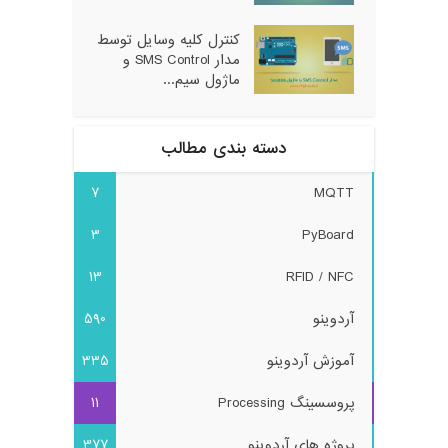
کنترل کلیه وسایل توسط
مدار SMS Control و
ماژول سیم...
دسته بندی مطالب
7
MQTT
3
PyBoard
13
RFID / NFC
آردوینو
590
آموزش آردوینو
335
پروسسینگ Processing
11
پروژه های آردوینو
377