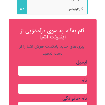
گنو/لینوکس
168
گام به‌گام به‌ سوی درآمدزایی از
اینترنت اشیا
اپیزودهای جدید پادکست هوش اشیا را از
دست ندهید
ایمیل
نام
نام خانوادگی