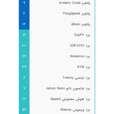
پلتفرم Arduino Cloud
9
پلتفرم ThingSpeak
4
پلتفرم uBeac
14
برد Esp32
71
برد ESP8266
100
برد Nodemcu
77
برد STM
37
برد تینسی Teensy
6
برد جتسون نانو Jetson Nano
7
برد هوش مصنوعی Sipeed
22
برد ویموس Wemos
54