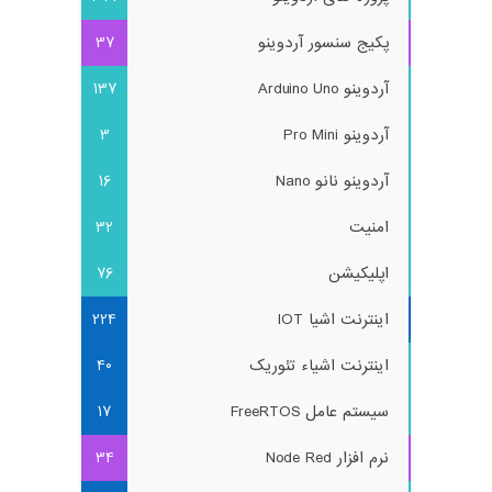
پکیج سنسور آردوینو
37
آردوینو Arduino Uno
137
آردوینو Pro Mini
3
آردوینو نانو Nano
16
امنیت
32
اپلیکیشن
76
اینترنت اشیا IOT
224
اینترنت اشیاء تئوریک
40
سیستم عامل FreeRTOS
17
نرم افزار Node Red
34