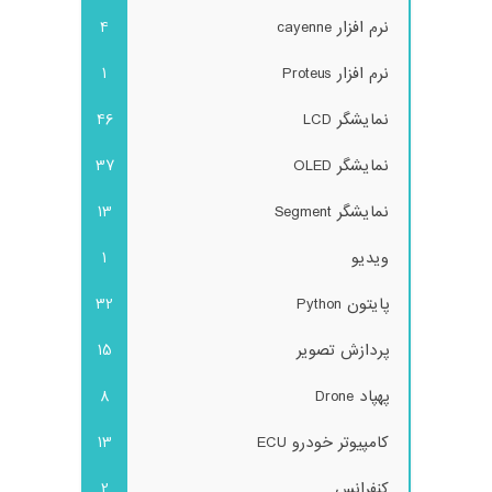
نرم افزار cayenne
4
نرم افزار Proteus
1
نمایشگر LCD
46
نمایشگر OLED
37
نمایشگر Segment
13
ویدیو
1
پایتون Python
32
پردازش تصویر
15
پهپاد Drone
8
کامپیوتر خودرو ECU
13
کنفرانس
2