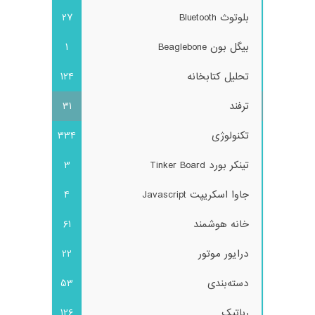
بلوتوث Bluetooth
27
بیگل بون Beaglebone
1
تحلیل کتابخانه
124
ترفند
31
تکنولوژی
334
تینکر بورد Tinker Board
3
جاوا اسکریپت Javascript
4
خانه هوشمند
61
درایور موتور
22
دسته‌بندی
53
رباتیک
126