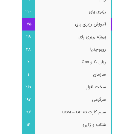
رزبری پای
220
آموزش رزبری پای
175
پروژه رزبری پای
119
روبو-پدیا
28
زبان C و Cpp
2
سازمان
1
سخت افزار
260
سرگرمی
193
سیم کارت GSM – GPRS
97
شتاب و ژایرو
14