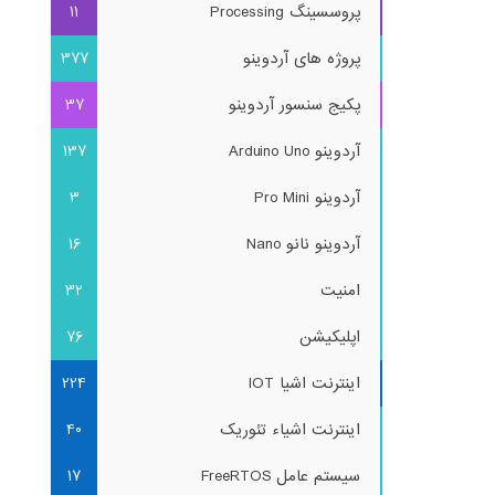
پروسسینگ Processing
11
پروژه های آردوینو
377
پکیج سنسور آردوینو
37
آردوینو Arduino Uno
137
آردوینو Pro Mini
3
آردوینو نانو Nano
16
امنیت
32
اپلیکیشن
76
اینترنت اشیا IOT
224
اینترنت اشیاء تئوریک
40
سیستم عامل FreeRTOS
17