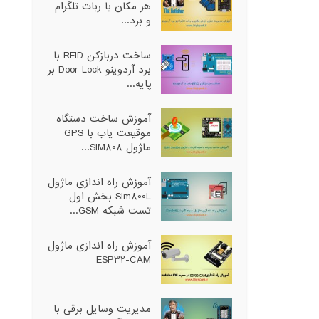
هر مکان با ربات تلگرام
و برد...
ساخت دربازکن RFID با
برد آردوینو Door Lock بر
پایه...
آموزش ساخت دستگاه
موقیعت یاب با GPS
ماژول SIM808...
آموزش راه اندازی ماژول
Sim800L بخش اول
تست شبکه GSM...
آموزش راه اندازی ماژول
ESP32-CAM
مدیریت وسایل برقی با