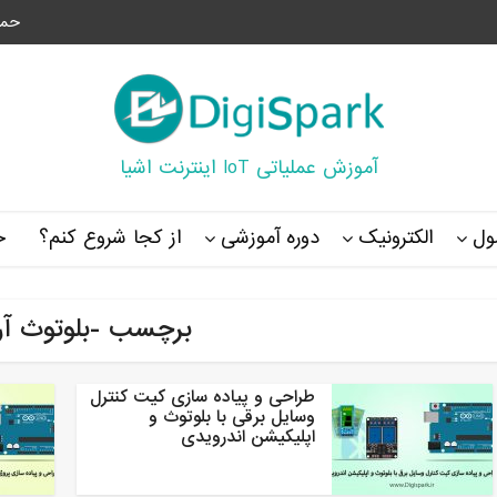
حما
آموزش عملیاتی IoT اینترنت اشیا
ل
الکترونیک
دوره آموزشی
از کجا شروع کنم؟
خ
برچسب -بلوتوث آر
طراحی و پیاده سازی کیت کنترل
وسایل برقی با بلوتوث و
اپلیکیشن اندرویدی