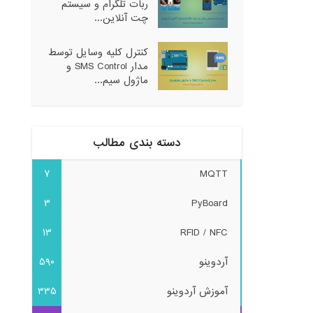
ربات تلگرام و سیستم
چت آنلاین...
کنترل کلیه وسایل توسط
مدار SMS Control و
ماژول سیم...
دسته بندی مطالب
7
MQTT
3
PyBoard
13
RFID / NFC
آردوینو
590
آموزش آردوینو
335