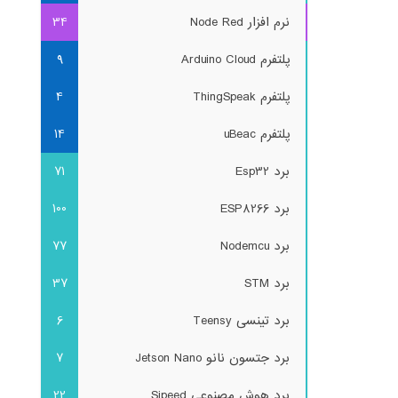
نرم افزار Node Red
34
پلتفرم Arduino Cloud
9
پلتفرم ThingSpeak
4
پلتفرم uBeac
14
برد Esp32
71
برد ESP8266
100
برد Nodemcu
77
برد STM
37
برد تینسی Teensy
6
برد جتسون نانو Jetson Nano
7
برد هوش مصنوعی Sipeed
22