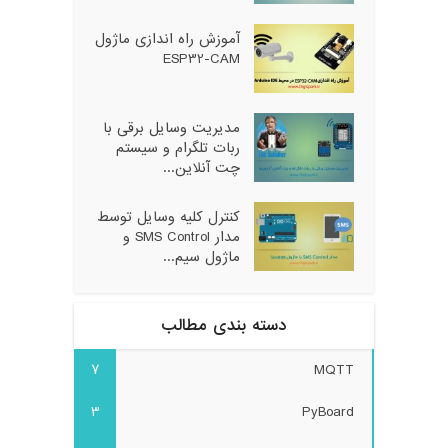
آموزش راه اندازی ماژول
ESP32-CAM
مدیریت وسایل برقی با
ربات تلگرام و سیستم
چت آنلاین...
کنترل کلیه وسایل توسط
مدار SMS Control و
ماژول سیم...
دسته بندی مطالب
7
MQTT
3
PyBoard