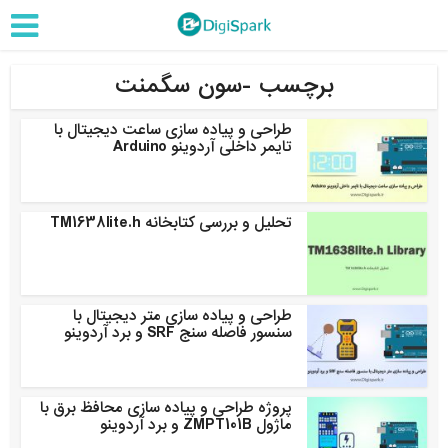
برچسب -سون سگمنت
طراحی و پیاده سازی ساعت دیجیتال با
تایمر داخلی آردوینو Arduino
تحلیل و بررسی کتابخانه TM1638lite.h
طراحی و پیاده سازی متر دیجیتال با
سنسور فاصله سنج SRF و برد آردوینو
پروژه طراحی و پیاده سازی محافظ برق با
ماژول ZMPT101B و برد آردوینو