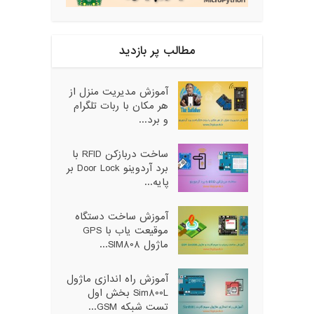
مطالب پر بازدید
آموزش مدیریت منزل از
هر مکان با ربات تلگرام
و برد...
ساخت دربازکن RFID با
برد آردوینو Door Lock بر
پایه...
آموزش ساخت دستگاه
موقیعت یاب با GPS
ماژول SIM808...
آموزش راه اندازی ماژول
Sim800L بخش اول
تست شبکه GSM...