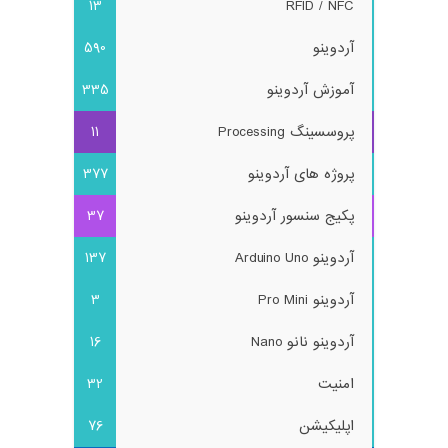
13
RFID / NFC
آردوینو
590
آموزش آردوینو
335
پروسسینگ Processing
11
پروژه های آردوینو
377
پکیج سنسور آردوینو
37
آردوینو Arduino Uno
137
آردوینو Pro Mini
3
آردوینو نانو Nano
16
امنیت
32
اپلیکیشن
76