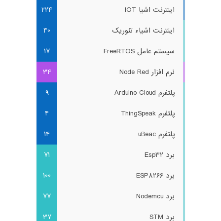
اینترنت اشیا IOT
224
اینترنت اشیاء تئوریک
40
سیستم عامل FreeRTOS
17
نرم افزار Node Red
34
پلتفرم Arduino Cloud
9
پلتفرم ThingSpeak
4
پلتفرم uBeac
14
برد Esp32
71
برد ESP8266
100
برد Nodemcu
77
برد STM
37