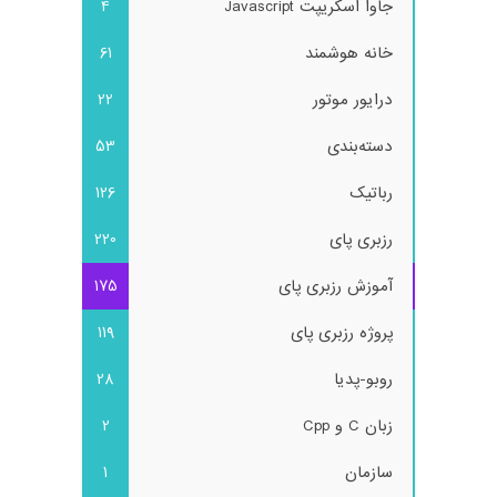
جاوا اسکریپت Javascript
4
خانه هوشمند
61
درایور موتور
22
دسته‌بندی
53
رباتیک
126
رزبری پای
220
آموزش رزبری پای
175
پروژه رزبری پای
119
روبو-پدیا
28
زبان C و Cpp
2
سازمان
1