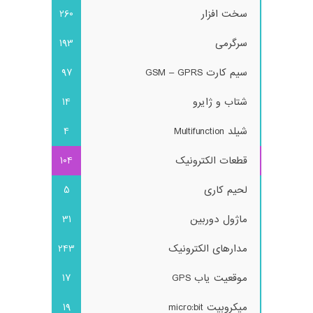
سخت افزار
260
سرگرمی
193
سیم کارت GSM – GPRS
97
شتاب و ژایرو
14
شیلد Multifunction
4
قطعات الکترونیک
104
لحیم کاری
5
ماژول دوربین
31
مدارهای الکترونیک
243
موقعیت یاب GPS
17
میکروبیت micro:bit
19