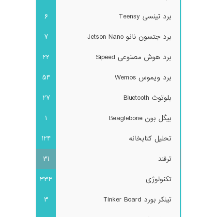
برد تینسی Teensy
6
برد جتسون نانو Jetson Nano
7
برد هوش مصنوعی Sipeed
22
برد ویموس Wemos
54
بلوتوث Bluetooth
27
بیگل بون Beaglebone
1
تحلیل کتابخانه
124
ترفند
31
تکنولوژی
334
تینکر بورد Tinker Board
3