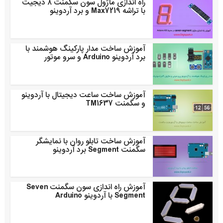
راه اندازی ماژول سون سگمنت ۸ دیجیت
با تراشه Max7219 و برد آردوینو
آموزش ساخت مدار پارکینگ هوشمند با
برد آردوینو Arduino و سرو موتور
آموزش ساخت ساعت دیجیتال با آردوینو
و سگمنت TM1637
آموزش ساخت تابلو روان با نمایشگر
سگمنت Segment برد آردوینو
آموزش راه اندازی سون سگمنت Seven
Segment با آردوینو Arduino