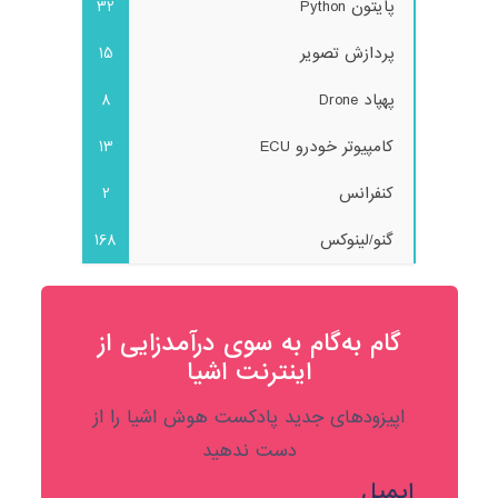
پایتون Python
32
پردازش تصویر
15
پهپاد Drone
8
کامپیوتر خودرو ECU
13
کنفرانس
2
گنو/لینوکس
168
گام به‌گام به‌ سوی درآمدزایی از
اینترنت اشیا
اپیزودهای جدید پادکست هوش اشیا را از
دست ندهید
ایمیل