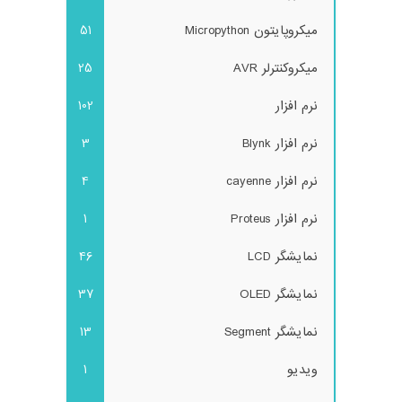
میکروپایتون Micropython
51
میکروکنترلر AVR
25
نرم افزار
102
نرم افزار Blynk
3
نرم افزار cayenne
4
نرم افزار Proteus
1
نمایشگر LCD
46
نمایشگر OLED
37
نمایشگر Segment
13
ویدیو
1