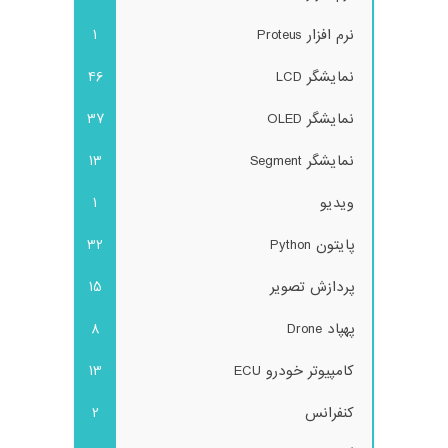
نرم افزار Proteus
1
نمایشگر LCD
46
نمایشگر OLED
37
نمایشگر Segment
13
ویدیو
1
پایتون Python
32
پردازش تصویر
15
پهپاد Drone
8
کامپیوتر خودرو ECU
13
کنفرانس
2