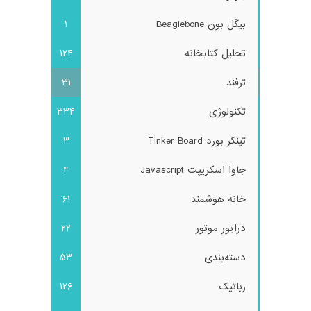
بیگل بون Beaglebone
1
تحلیل کتابخانه
124
ترفند
31
تکنولوژی
334
تینکر بورد Tinker Board
3
جاوا اسکریپت Javascript
4
خانه هوشمند
61
درایور موتور
22
دسته‌بندی
53
رباتیک
126