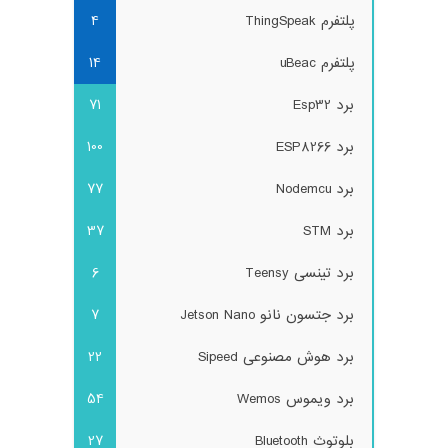
پلتفرم ThingSpeak
4
پلتفرم uBeac
14
برد Esp32
71
برد ESP8266
100
برد Nodemcu
77
برد STM
37
برد تینسی Teensy
6
برد جتسون نانو Jetson Nano
7
برد هوش مصنوعی Sipeed
22
برد ویموس Wemos
54
بلوتوث Bluetooth
27