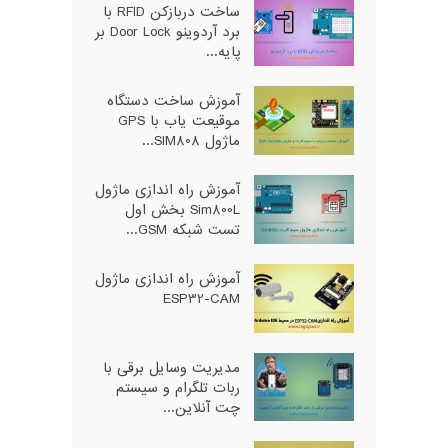
ساخت دربازکن RFID با
برد آردوینو Door Lock بر
پایه...
آموزش ساخت دستگاه
موقیعت یاب با GPS
ماژول SIM808...
آموزش راه اندازی ماژول
Sim800L بخش اول
تست شبکه GSM...
آموزش راه اندازی ماژول
ESP32-CAM
مدیریت وسایل برقی با
ربات تلگرام و سیستم
چت آنلاین...