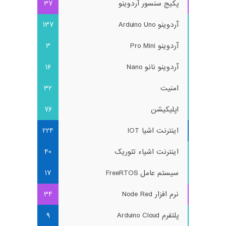
پکیج سنسور آردوینو
37
آردوینو Arduino Uno
137
آردوینو Pro Mini
3
آردوینو نانو Nano
16
امنیت
32
اپلیکیشن
76
اینترنت اشیا IOT
224
اینترنت اشیاء تئوریک
40
سیستم عامل FreeRTOS
17
نرم افزار Node Red
34
پلتفرم Arduino Cloud
9