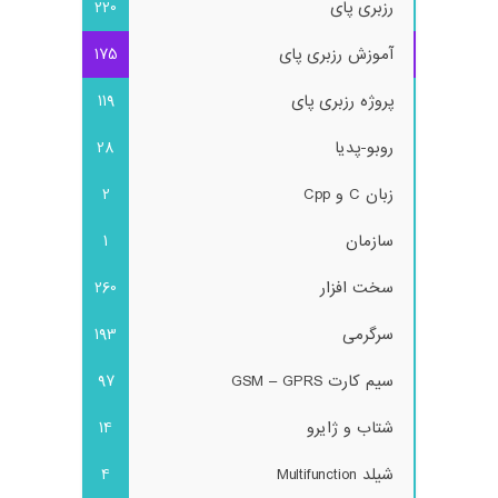
رزبری پای
220
آموزش رزبری پای
175
پروژه رزبری پای
119
روبو-پدیا
28
زبان C و Cpp
2
سازمان
1
سخت افزار
260
سرگرمی
193
سیم کارت GSM – GPRS
97
شتاب و ژایرو
14
شیلد Multifunction
4