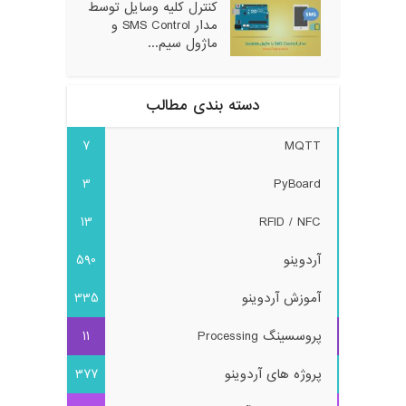
کنترل کلیه وسایل توسط
مدار SMS Control و
ماژول سیم...
دسته بندی مطالب
7
MQTT
3
PyBoard
13
RFID / NFC
آردوینو
590
آموزش آردوینو
335
پروسسینگ Processing
11
پروژه های آردوینو
377