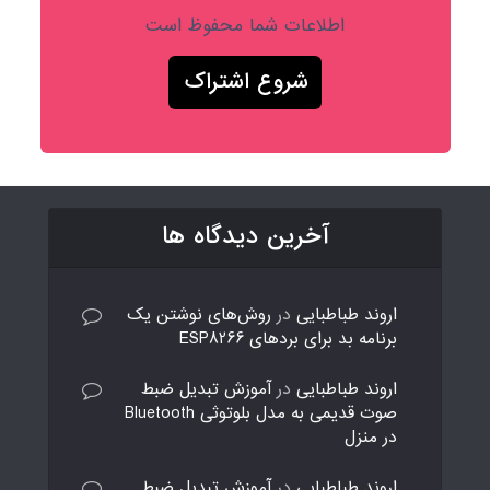
اطلاعات شما محفوظ است
آخرین دیدگاه ها
اروند طباطبایی
در
روش‌های نوشتن یک
برنامه بد برای بردهای ESP8266
اروند طباطبایی
در
آموزش تبدیل ضبط
صوت قدیمی به مدل بلوتوثی Bluetooth
در منزل
اروند طباطبایی
در
آموزش تبدیل ضبط