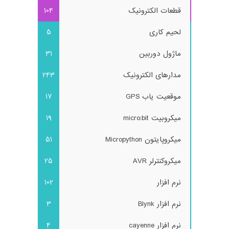
قطعات الکترونیک
104
لحیم کاری
5
ماژول دوربین
31
مدارهای الکترونیک
243
موقعیت یاب GPS
17
میکروبیت micro:bit
19
میکروپایتون Micropython
51
میکروکنترلر AVR
25
نرم افزار
102
نرم افزار Blynk
3
نرم افزار cayenne
4