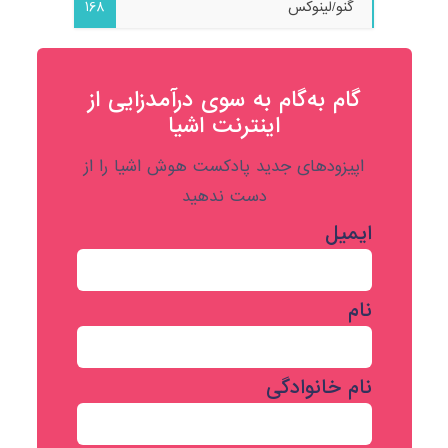
گنو/لینوکس
168
گام به‌گام به‌ سوی درآمدزایی از
اینترنت اشیا
اپیزودهای جدید پادکست هوش اشیا را از
دست ندهید
ایمیل
نام
نام خانوادگی