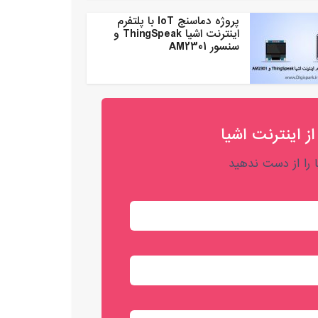
پروژه دماسنج IoT با پلتفرم
اینترنت اشیا ThingSpeak و
سنسور AM2301
از اینترنت اشیا
را از دست ندهید