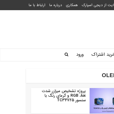
یت از دیجی اسپارک
همکاری
درباره ما
ارتباط با ما
رید اشتراک
ورود
پروژه تشخیص میزان شدت
RGB ،lux و گرمای رنگ با
سنسور TC34725