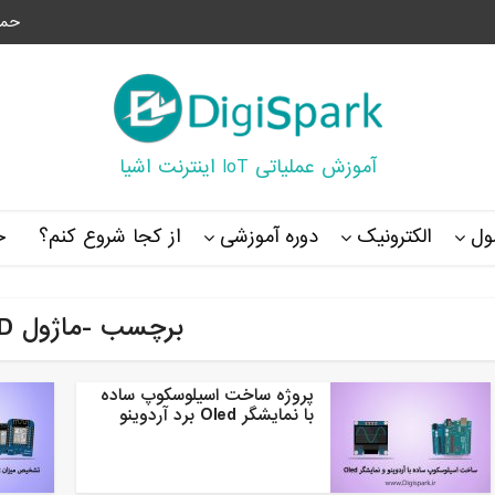
حما
آموزش عملیاتی IoT اینترنت اشیا
ل
الکترونیک
دوره آموزشی
از کجا شروع کنم؟
خ
برچسب -ماژول OLED
پروژه ساخت اسیلوسکوپ ساده
با نمایشگر Oled برد آردوینو