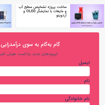
ساخت پروژه تشخیص سطح آب
و مایعات با نمایشگر OLED و
آردوینو
گام به‌گام به‌ سوی درآمدزایی 
اپیزودهای جدید پادکست هوش اشیا 
ایمیل
نام
نام خانوادگی