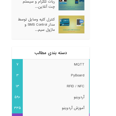
ربات تلگرام و سیستم
چت آنلاین...
کنترل کلیه وسایل توسط
مدار SMS Control و
ماژول سیم...
دسته بندی مطالب
7
MQTT
3
PyBoard
13
RFID / NFC
آردوینو
590
آموزش آردوینو
335