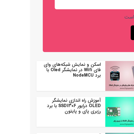
است
اسکن و نمایش شبکه‌های وای
فای Wifi در نمایشگر Oled با
برد NodeMCU
آموزش راه اندازی نمایشگر
OLED درایور SSD1306 با برد
رزبری پای و پایتون