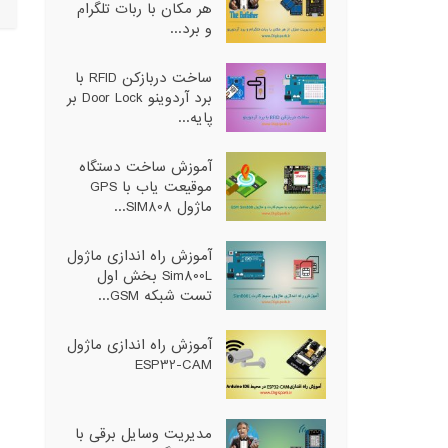
هر مکان با ربات تلگرام
و برد...
ساخت دربازکن RFID با
برد آردوینو Door Lock بر
پایه...
آموزش ساخت دستگاه
موقیعت یاب با GPS
ماژول SIM808...
آموزش راه اندازی ماژول
Sim800L بخش اول
تست شبکه GSM...
آموزش راه اندازی ماژول
ESP32-CAM
مدیریت وسایل برقی با