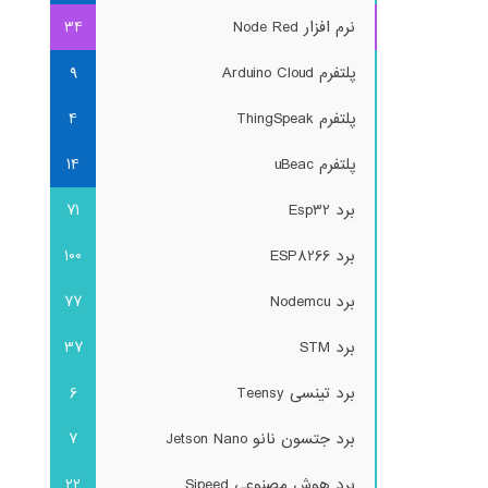
نرم افزار Node Red
34
پلتفرم Arduino Cloud
9
پلتفرم ThingSpeak
4
پلتفرم uBeac
14
برد Esp32
71
برد ESP8266
100
برد Nodemcu
77
برد STM
37
برد تینسی Teensy
6
برد جتسون نانو Jetson Nano
7
برد هوش مصنوعی Sipeed
22