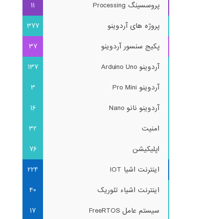
پروسسینگ Processing
11
پروژه های آردوینو
377
پکیج سنسور آردوینو
37
آردوینو Arduino Uno
137
آردوینو Pro Mini
3
آردوینو نانو Nano
16
امنیت
32
اپلیکیشن
76
اینترنت اشیا IOT
224
اینترنت اشیاء تئوریک
40
سیستم عامل FreeRTOS
17