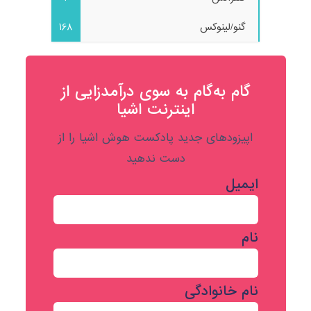
گنو/لینوکس
168
گام به‌گام به‌ سوی درآمدزایی از
اینترنت اشیا
اپیزودهای جدید پادکست هوش اشیا را از
دست ندهید
ایمیل
نام
نام خانوادگی