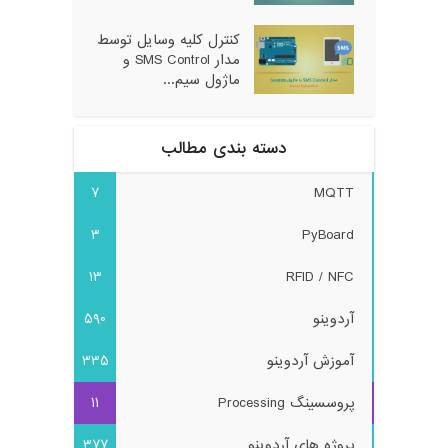
کنترل کلیه وسایل توسط
مدار SMS Control و
ماژول سیم...
دسته بندی مطالب
7
MQTT
3
PyBoard
13
RFID / NFC
آردوینو
590
آموزش آردوینو
335
پروسسینگ Processing
11
پروژه های آردوینو
377