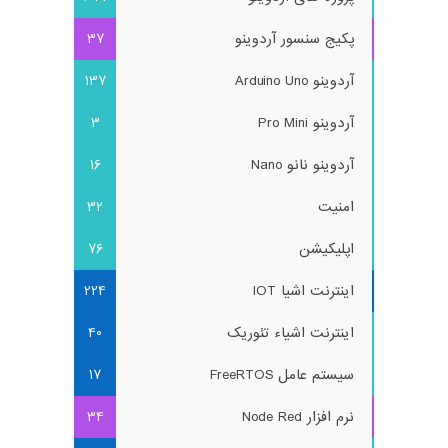
پکیج سنسور آردوینو
37
آردوینو Arduino Uno
137
آردوینو Pro Mini
3
آردوینو نانو Nano
16
امنیت
32
اپلیکیشن
76
اینترنت اشیا IOT
224
اینترنت اشیاء تئوریک
40
سیستم عامل FreeRTOS
17
نرم افزار Node Red
34