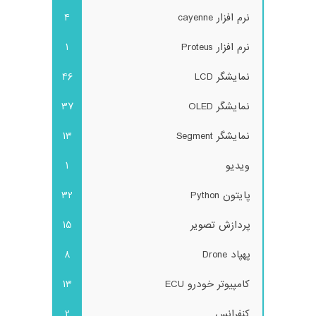
نرم افزار cayenne
4
نرم افزار Proteus
1
نمایشگر LCD
46
نمایشگر OLED
37
نمایشگر Segment
13
ویدیو
1
پایتون Python
32
پردازش تصویر
15
پهپاد Drone
8
کامپیوتر خودرو ECU
13
کنفرانس
2