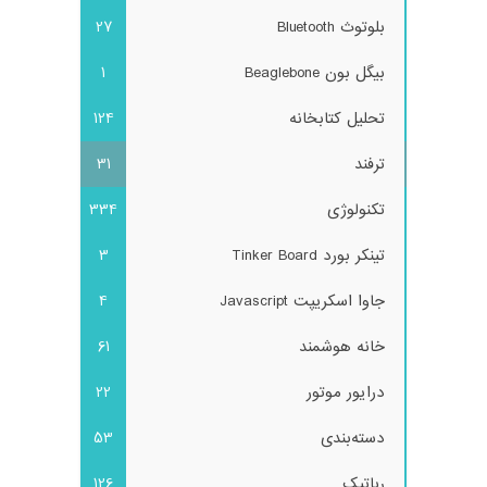
بلوتوث Bluetooth
27
بیگل بون Beaglebone
1
تحلیل کتابخانه
124
ترفند
31
تکنولوژی
334
تینکر بورد Tinker Board
3
جاوا اسکریپت Javascript
4
خانه هوشمند
61
درایور موتور
22
دسته‌بندی
53
رباتیک
126