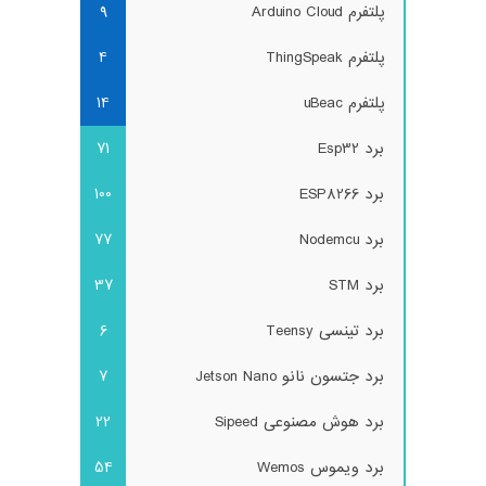
پلتفرم Arduino Cloud
9
پلتفرم ThingSpeak
4
پلتفرم uBeac
14
برد Esp32
71
برد ESP8266
100
برد Nodemcu
77
برد STM
37
برد تینسی Teensy
6
برد جتسون نانو Jetson Nano
7
برد هوش مصنوعی Sipeed
22
برد ویموس Wemos
54