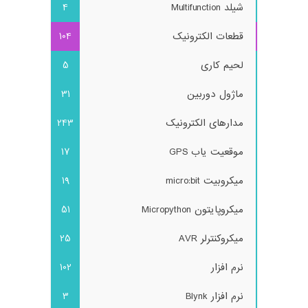
شیلد Multifunction
4
قطعات الکترونیک
104
لحیم کاری
5
ماژول دوربین
31
مدارهای الکترونیک
243
موقعیت یاب GPS
17
میکروبیت micro:bit
19
میکروپایتون Micropython
51
میکروکنترلر AVR
25
نرم افزار
102
نرم افزار Blynk
3