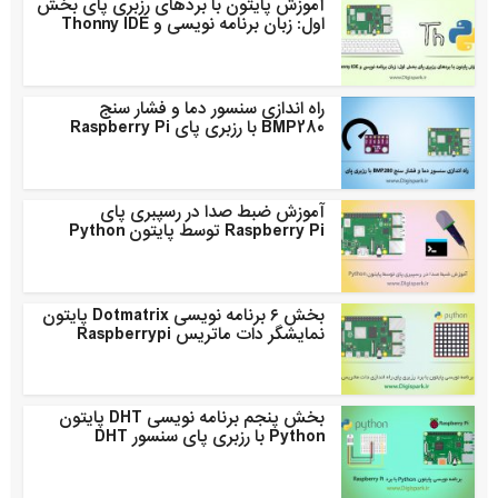
آموزش پایتون با بردهای رزبری پای بخش
اول: زبان برنامه نویسی و Thonny IDE
راه اندازی سنسور دما و فشار سنج
BMP280 با رزبری پای Raspberry Pi
آموزش ضبط صدا در رسپبری پای
Raspberry Pi توسط پایتون Python
بخش ۶ برنامه نویسی Dotmatrix پایتون
نمایشگر دات ماتریس Raspberrypi
بخش پنجم برنامه نویسی DHT پایتون
Python با رزبری پای سنسور DHT