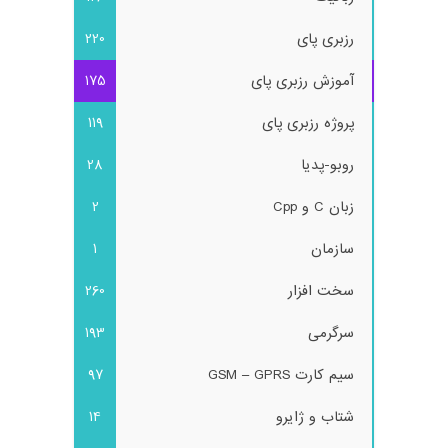
رزبری پای
220
آموزش رزبری پای
175
پروژه رزبری پای
119
روبو-پدیا
28
زبان C و Cpp
2
سازمان
1
سخت افزار
260
سرگرمی
193
سیم کارت GSM – GPRS
97
شتاب و ژایرو
14