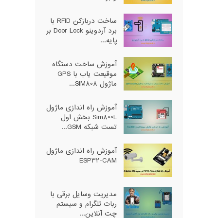
ساخت دربازکن RFID با
برد آردوینو Door Lock بر
پایه...
آموزش ساخت دستگاه
موقیعت یاب با GPS
ماژول SIM808...
آموزش راه اندازی ماژول
Sim800L بخش اول
تست شبکه GSM...
آموزش راه اندازی ماژول
ESP32-CAM
مدیریت وسایل برقی با
ربات تلگرام و سیستم
چت آنلاین...