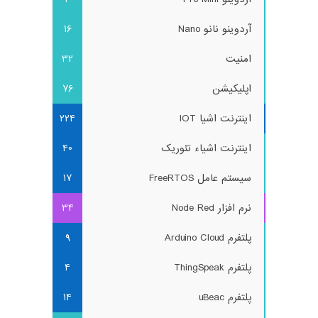
آردوینو نانو Nano
16
امنیت
32
اپلیکیشن
76
اینترنت اشیا IOT
224
اینترنت اشیاء تئوریک
40
سیستم عامل FreeRTOS
17
نرم افزار Node Red
34
پلتفرم Arduino Cloud
9
پلتفرم ThingSpeak
4
پلتفرم uBeac
14