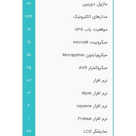
ماژول دوربین
31
مدارهای الکترونیک
243
موقعیت یاب GPS
17
میکروبیت micro:bit
19
میکروپایتون Micropython
51
میکروکنترلر AVR
25
نرم افزار
102
نرم افزار Blynk
3
نرم افزار cayenne
4
نرم افزار Proteus
1
نمایشگر LCD
46