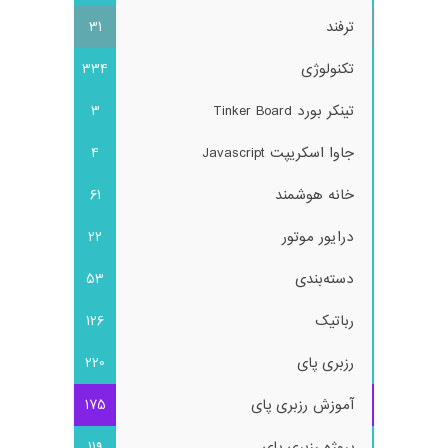
ترفند
31
تکنولوژی
334
تینکر بورد Tinker Board
3
جاوا اسکریپت Javascript
4
خانه هوشمند
61
درایور موتور
22
دسته‌بندی
53
رباتیک
126
رزبری پای
220
آموزش رزبری پای
175
پروژه رزبری پای
119