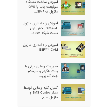
آموزش ساخت دستگاه
موقیعت یاب با GPS
ماژول SIM808...
آموزش راه اندازی ماژول
Sim800L بخش اول
تست شبکه GSM...
آموزش راه اندازی ماژول
ESP32-CAM
مدیریت وسایل برقی با
ربات تلگرام و سیستم
چت آنلاین...
کنترل کلیه وسایل توسط
مدار SMS Control و
ماژول سیم...