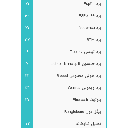
برد Esp32
71
برد ESP8266
100
برد Nodemcu
77
برد STM
37
برد تینسی Teensy
6
برد جتسون نانو Jetson Nano
7
برد هوش مصنوعی Sipeed
22
برد ویموس Wemos
54
بلوتوث Bluetooth
27
بیگل بون Beaglebone
1
تحلیل کتابخانه
124