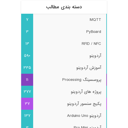
دسته بندی مطالب
7
MQTT
3
PyBoard
13
RFID / NFC
آردوینو
590
آموزش آردوینو
335
پروسسینگ Processing
11
پروژه های آردوینو
377
پکیج سنسور آردوینو
37
آردوینو Arduino Uno
137
آردوینو Pro Mini
3