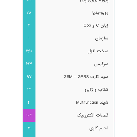
روبو-پدیا
28
زبان C و Cpp
2
سازمان
1
سخت افزار
260
سرگرمی
193
سیم کارت GSM – GPRS
97
شتاب و ژایرو
14
شیلد Multifunction
4
قطعات الکترونیک
104
لحیم کاری
5