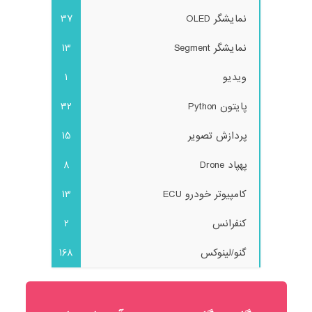
نمایشگر OLED
37
نمایشگر Segment
13
ویدیو
1
پایتون Python
32
پردازش تصویر
15
پهپاد Drone
8
کامپیوتر خودرو ECU
13
کنفرانس
2
گنو/لینوکس
168