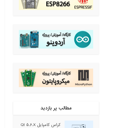
مطالب پر بازدید
کراس کامپایل Qt 5.6.X