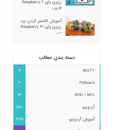
رزبری پای ۲ Raspberry
pi و...
آموزش کلاستر کردن برد
رزبری پای Raspberry Pi
–...
دسته بندی مطالب
7
MQTT
3
PyBoard
13
RFID / NFC
آردوینو
590
آموزش آردوینو
335