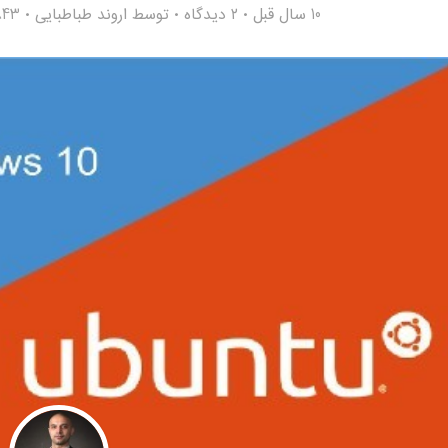
10 سال قبل
۲ دیدگاه
توسط
اروند طباطبایی
2,843 ب