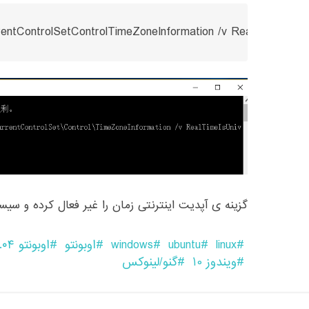
ControlSetControlTimeZoneInformation /v RealTimeIsUni
گزینه ی آپدیت اینترنتی زمان را غیر فعال کرده و سیستم
linux
ubuntu
windows
اوبونتو
اوبونتو ۱۶.۰۴
ویندوز 10
گنو/لینوکس