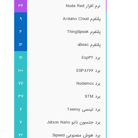
نرم افزار Node Red
34
versal /t REG_QWORD /d 1
پلتفرم Arduino Cloud
9
پلتفرم ThingSpeak
4
پلتفرم uBeac
14
برد Esp32
71
برد ESP8266
100
برد Nodemcu
77
برد STM
37
برد تینسی Teensy
6
برد جتسون نانو Jetson Nano
7
برد هوش مصنوعی Sipeed
22