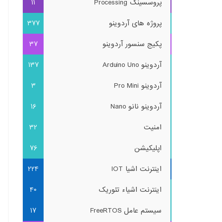
پروسسینگ Processing
11
پروژه های آردوینو
377
پکیج سنسور آردوینو
37
آردوینو Arduino Uno
137
آردوینو Pro Mini
3
آردوینو نانو Nano
16
امنیت
32
اپلیکیشن
76
versal /t REG_DWORD /d 1
اینترنت اشیا IOT
224
اینترنت اشیاء تئوریک
40
سیستم عامل FreeRTOS
17