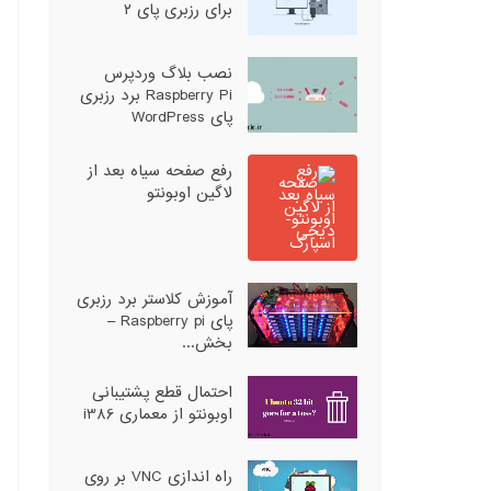
برای رزبری پای ۲
نصب بلاگ وردپرس
Raspberry Pi برد رزبری
پای WordPress
رفع صفحه سیاه بعد از
لاگین اوبونتو
آموزش کلاستر برد رزبری
پای Raspberry pi –
بخش...
احتمال قطع پشتیبانی
اوبونتو از معماری i386
راه اندازی VNC بر روی