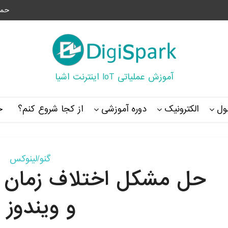
حما
آموزش عملیاتی IoT اینترنت اشیا
ل
الکترونیک
دوره آموزشی
از کجا شروع کنم؟
خ
گنو/لینوکس
و ویندوز ۱۰