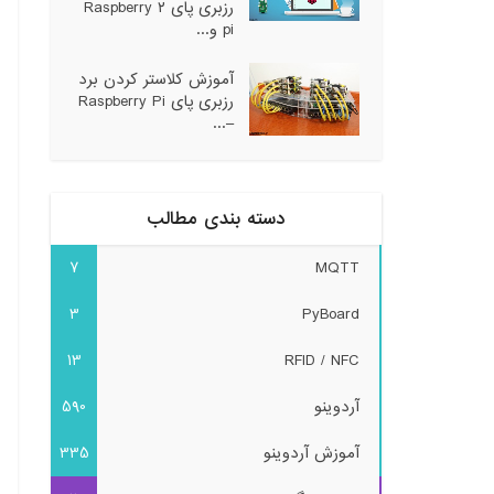
رزبری پای ۲ Raspberry
pi و...
آموزش کلاستر کردن برد
رزبری پای Raspberry Pi
–...
دسته بندی مطالب
7
MQTT
3
PyBoard
13
RFID / NFC
آردوینو
590
آموزش آردوینو
335