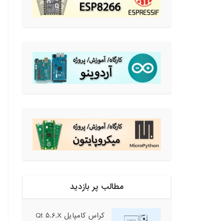
مطالب پر بازدید
کراس کامپایل Qt 5.6.X