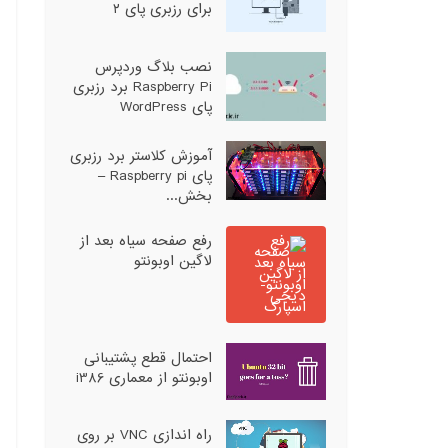
برای رزبری پای ۲
نصب بلاگ وردپرس
Raspberry Pi برد رزبری
پای WordPress
آموزش کلاستر برد رزبری
پای Raspberry pi –
بخش...
رفع صفحه سیاه بعد از
لاگین اوبونتو
احتمال قطع پشتیبانی
اوبونتو از معماری i386
راه اندازی VNC بر روی