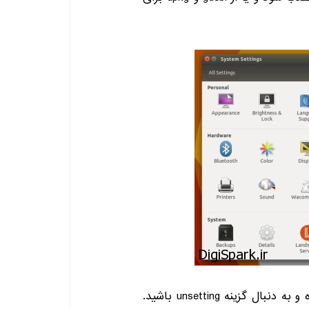
پس از نصب برنامه ستینگ را از دش یونیتی باز کرده و به دنبال گزینه unsetting باشید.