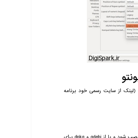
یر دانلود کنید (لینک از سایت رسمی خود برنامه
سپس بر روی آن کلیک کنید تا از طریق سافتور سنتر نصب شود و یا از gdebi و dpkg برای