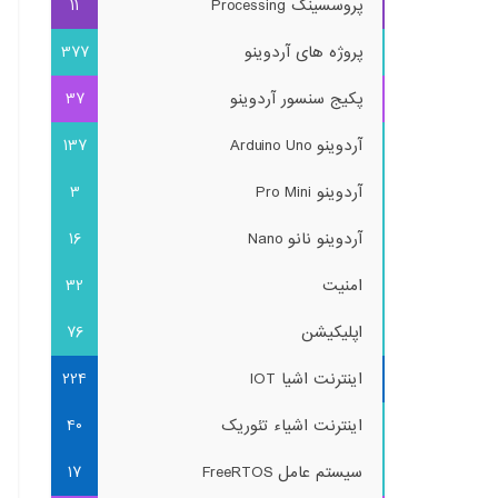
پروسسینگ Processing
11
پروژه های آردوینو
377
پکیج سنسور آردوینو
37
آردوینو Arduino Uno
137
آردوینو Pro Mini
3
آردوینو نانو Nano
16
امنیت
32
اپلیکیشن
76
اینترنت اشیا IOT
224
اینترنت اشیاء تئوریک
40
سیستم عامل FreeRTOS
17