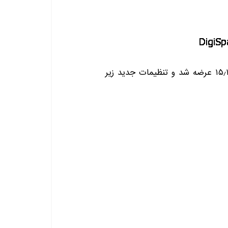
نسخه ۰٫۱۱ این برنامه اخیراً با پشتیبانی از اوبونتو ۱۵٫۱۰ عرضه شد و تنظیمات جدید زیر