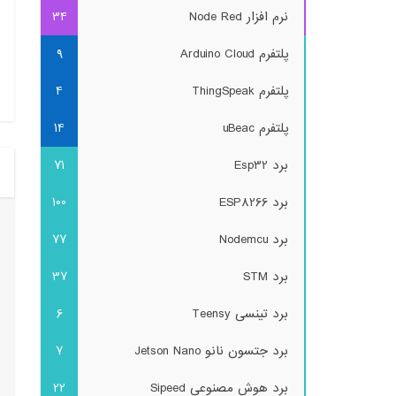
نرم افزار Node Red
34
پلتفرم Arduino Cloud
9
پلتفرم ThingSpeak
4
پلتفرم uBeac
14
برد Esp32
71
برد ESP8266
100
برد Nodemcu
77
برد STM
37
برد تینسی Teensy
6
برد جتسون نانو Jetson Nano
7
برد هوش مصنوعی Sipeed
22