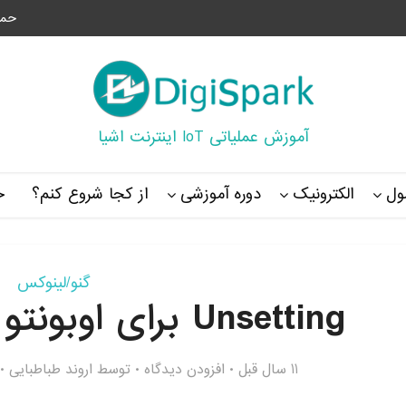
حما
آموزش عملیاتی IoT اینترنت اشیا
ل
الکترونیک
دوره آموزشی
از کجا شروع کنم؟
خ
گنو/لینوکس
Unsetting برای اوبونتو ۱۵٫۱۰ عرضه شد
11 سال قبل
افزودن دیدگاه
توسط
اروند طباطبایی