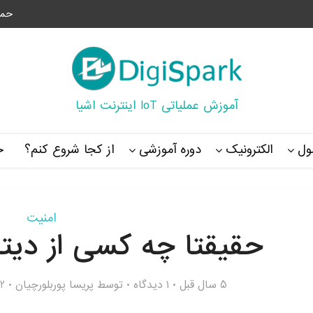
حما
آموزش عملیاتی IoT اینترنت اشیا
ل
الکترونیک
دوره آموزشی
از کجا شروع کنم؟
خ
امنیت
حقیقتا چه کسی از دیتا
5 سال قبل
۱ دیدگاه
توسط
پریسا پوربلورچیان
572