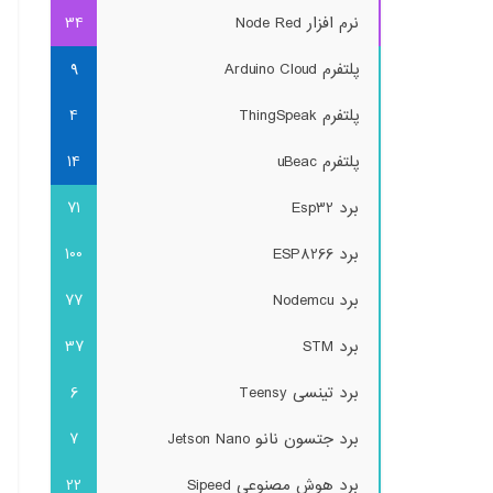
نرم افزار Node Red
34
پلتفرم Arduino Cloud
9
پلتفرم ThingSpeak
4
پلتفرم uBeac
14
برد Esp32
71
برد ESP8266
100
برد Nodemcu
77
برد STM
37
برد تینسی Teensy
6
برد جتسون نانو Jetson Nano
7
برد هوش مصنوعی Sipeed
22