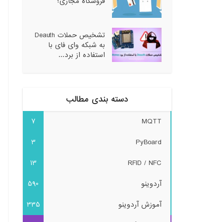
فروشگاه مجازی؟
تشخیص حملات Deauth
به شبکه وای فای با
استفاده از برد...
دسته بندی مطالب
7
MQTT
3
PyBoard
13
RFID / NFC
آردوینو
590
آموزش آردوینو
335