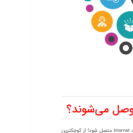
 وصل می‌شوند؟
تقریبا هیچ وسیله ای وجود ندارد که نتواند به اینترنت Internet متصل شود! از کوچکترین