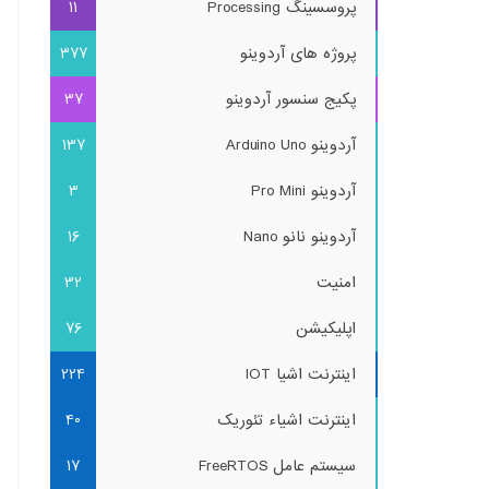
پروسسینگ Processing
11
پروژه های آردوینو
377
پکیج سنسور آردوینو
37
آردوینو Arduino Uno
137
آردوینو Pro Mini
3
آردوینو نانو Nano
16
امنیت
32
اپلیکیشن
76
اینترنت اشیا IOT
224
اینترنت اشیاء تئوریک
40
سیستم عامل FreeRTOS
17