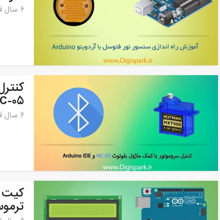
6 سال قبل
کنترل
HC-05 و برد آردوینو o
6 سال قبل
کیت د
ترموستا