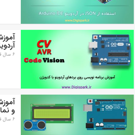
آموزش
آردوین
6 سال قبل
و نمایشگر LCD ک
6 سال قبل