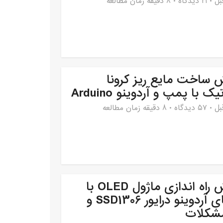
۲۱ دیدگاه
8 دقیقه زمان مطالعه
 ساخت مایع ریز کرونا
یک با پمپ و آردوینو Arduino
۵۷ دیدگاه
8 دقیقه زمان مطالعه
آموزش راه اندازی ماژول OLED با
بردهای آردوینو درایور SSD1306 و
مشکلات