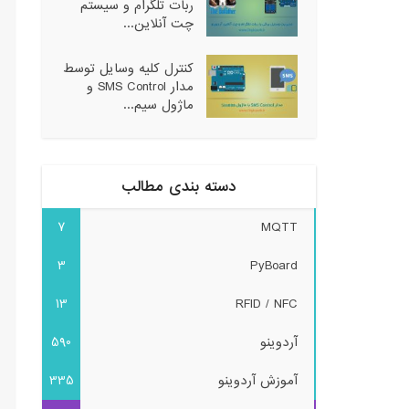
ربات تلگرام و سیستم
چت آنلاین...
کنترل کلیه وسایل توسط
مدار SMS Control و
ماژول سیم...
دسته بندی مطالب
7
MQTT
3
PyBoard
13
RFID / NFC
آردوینو
590
آموزش آردوینو
335