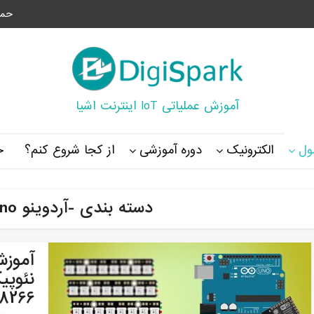
حما
آموزش عملیاتی IoT اینترنت اشیا
ل
الکترونیک
دوره آموزشی
از کجا شروع کنم؟
خ
دسته بندی -آردوینو Arduino Uno
آموزش
ESP8266 و