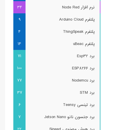
نرم افزار Node Red
34
پلتفرم Arduino Cloud
9
پلتفرم ThingSpeak
4
پلتفرم uBeac
14
برد Esp32
71
برد ESP8266
100
برد Nodemcu
77
برد STM
37
برد تینسی Teensy
6
برد جتسون نانو Jetson Nano
7
برد هوش مصنوعی Sipeed
22