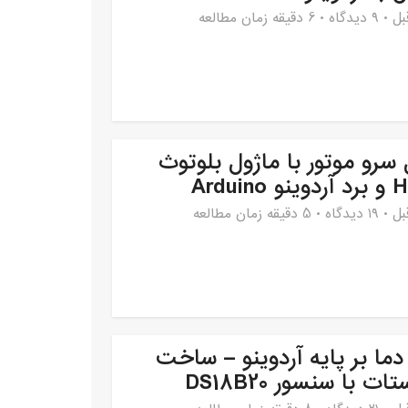
۹ دیدگاه
6 دقیقه زمان مطالعه
 سرو موتور با ماژول بلوتوث
Arduin
۱۹ دیدگاه
5 دقیقه زمان مطالعه
ما بر پایه آردوینو – ساخت
ت با سنسور DS18B20