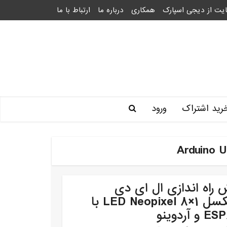
یت از دیجی اسپارک
همکاری
درباره ما
ارتباط با ما
رید اشتراک
ورود
 راه اندازی ال ای دی
نئوپیکسل LED Neopixel 8×1 با
 آردوینو