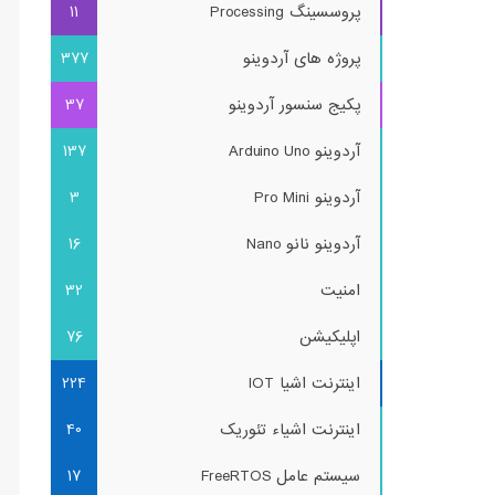
پروسسینگ Processing
11
پروژه های آردوینو
377
پکیج سنسور آردوینو
37
آردوینو Arduino Uno
137
آردوینو Pro Mini
3
آردوینو نانو Nano
16
امنیت
32
اپلیکیشن
76
اینترنت اشیا IOT
224
اینترنت اشیاء تئوریک
40
سیستم عامل FreeRTOS
17