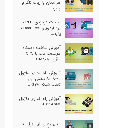
هر مکان با ربات تلگرام
و برد...
ساخت دربازکن RFID با
برد آردوینو Door Lock بر
پایه...
آموزش ساخت دستگاه
موقیعت یاب با GPS
ماژول SIM808...
آموزش راه اندازی ماژول
Sim800L بخش اول
تست شبکه GSM...
آموزش راه اندازی ماژول
ESP32-CAM
مدیریت وسایل برقی با