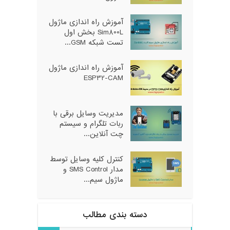
آموزش راه اندازی ماژول
Sim800L بخش اول
تست شبکه GSM...
آموزش راه اندازی ماژول
ESP32-CAM
مدیریت وسایل برقی با
ربات تلگرام و سیستم
چت آنلاین...
کنترل کلیه وسایل توسط
مدار SMS Control و
ماژول سیم...
دسته بندی مطالب