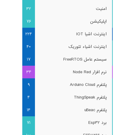
امنیت
32
اپلیکیشن
76
اینترنت اشیا IOT
224
اینترنت اشیاء تئوریک
40
سیستم عامل FreeRTOS
17
نرم افزار Node Red
34
پلتفرم Arduino Cloud
9
پلتفرم ThingSpeak
4
پلتفرم uBeac
14
برد Esp32
71