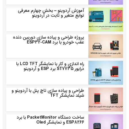
آموزش آردوینو – بخش چهارم معرفی
توابع متغیر و ثابت در آردوینو
پروژه طراحی و پیاده سازی دوربین دنده
عقب خودرو با برد ESP32-CAM
راه اندازی و کار با نمایشگر LCD TFT با
درایور ST7735 برد ESP و آردوینو
طراحی و پیاده سازی تاچ پنل با آردوینو و
شیلد نمایشگر TFT
ساخت دستگاه PacketMonitor با برد
ESP8266 و نمایشگر Oled