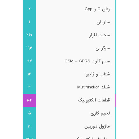
زبان C و Cpp
2
سازمان
1
سخت افزار
260
سرگرمی
193
سیم کارت GSM – GPRS
97
شتاب و ژایرو
14
شیلد Multifunction
4
قطعات الکترونیک
104
لحیم کاری
5
ماژول دوربین
31