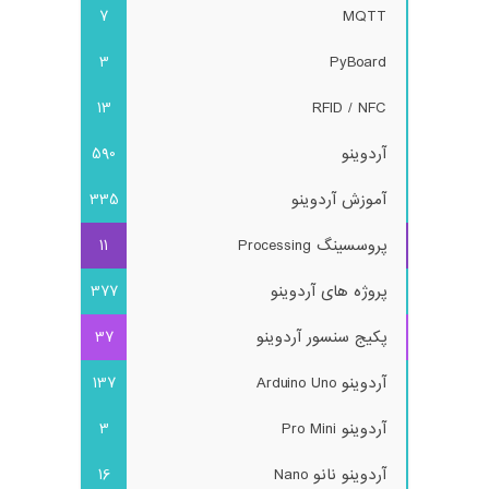
7
MQTT
3
PyBoard
13
RFID / NFC
آردوینو
590
آموزش آردوینو
335
پروسسینگ Processing
11
پروژه های آردوینو
377
پکیج سنسور آردوینو
37
آردوینو Arduino Uno
137
آردوینو Pro Mini
3
آردوینو نانو Nano
16