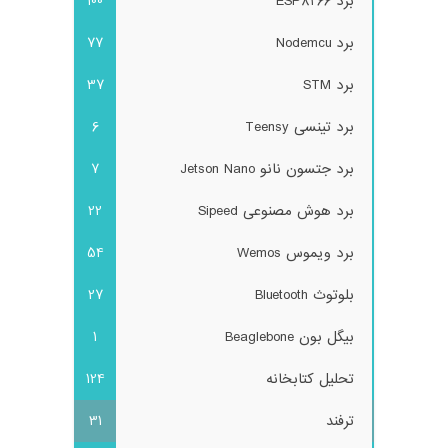
برد ESP8266
100
برد Nodemcu
77
برد STM
37
برد تینسی Teensy
6
برد جتسون نانو Jetson Nano
7
برد هوش مصنوعی Sipeed
22
برد ویموس Wemos
54
بلوتوث Bluetooth
27
بیگل بون Beaglebone
1
تحلیل کتابخانه
124
ترفند
31