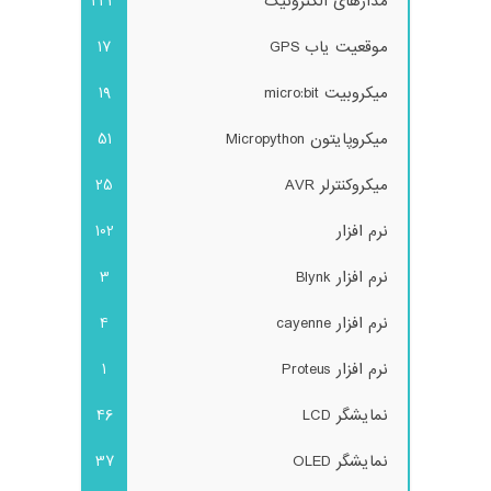
مدارهای الکترونیک
243
موقعیت یاب GPS
17
میکروبیت micro:bit
19
میکروپایتون Micropython
51
میکروکنترلر AVR
25
نرم افزار
102
نرم افزار Blynk
3
نرم افزار cayenne
4
نرم افزار Proteus
1
نمایشگر LCD
46
نمایشگر OLED
37