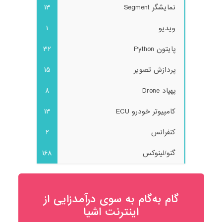
نمایشگر Segment
13
ویدیو
1
پایتون Python
32
پردازش تصویر
15
پهپاد Drone
8
کامپیوتر خودرو ECU
13
کنفرانس
2
گنو/لینوکس
168
گام به‌گام به‌ سوی درآمدزایی از
اینترنت اشیا