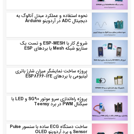
نحوه استفاده و عملکرد مبدل آنالوگ به
دیجیتال ADC در آردوینو Arduino
شروع کار با ESP-MESH و تست یک
سناریو شبکه Mesh با بردهای ESP
پروژه ساخت نمایشگر میزان شارژ باتری
لیتیومی با بردهای ESP8266-12E
پروژه راه‌اندازی سرو موتور SG90 و LED با
سیگنال PWM در برد Teensy
ساخت دستگاه ECG ساده با سنسور Pulse
Sensor و برد آردوینو OLED