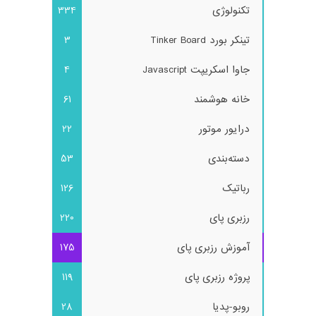
تکنولوژی
334
تینکر بورد Tinker Board
3
جاوا اسکریپت Javascript
4
خانه هوشمند
61
درایور موتور
22
دسته‌بندی
53
رباتیک
126
رزبری پای
220
آموزش رزبری پای
175
پروژه رزبری پای
119
روبو-پدیا
28