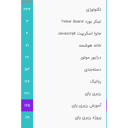
تکنولوژی
334
تینکر بورد Tinker Board
3
جاوا اسکریپت Javascript
4
خانه هوشمند
61
درایور موتور
22
دسته‌بندی
53
رباتیک
126
رزبری پای
220
آموزش رزبری پای
175
پروژه رزبری پای
119