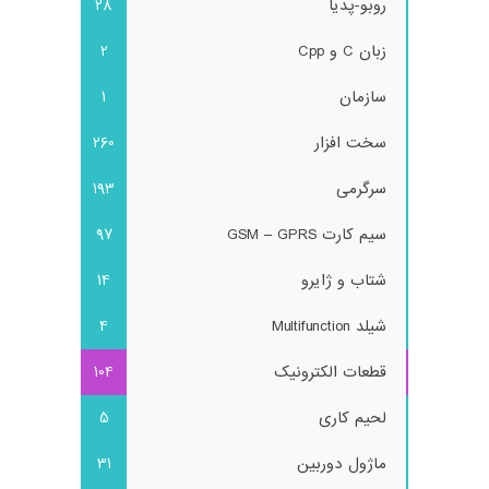
روبو-پدیا
28
زبان C و Cpp
2
سازمان
1
سخت افزار
260
سرگرمی
193
سیم کارت GSM – GPRS
97
شتاب و ژایرو
14
شیلد Multifunction
4
قطعات الکترونیک
104
لحیم کاری
5
ماژول دوربین
31