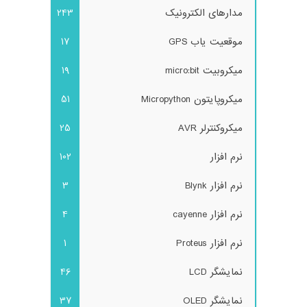
مدارهای الکترونیک
243
موقعیت یاب GPS
17
میکروبیت micro:bit
19
میکروپایتون Micropython
51
میکروکنترلر AVR
25
نرم افزار
102
نرم افزار Blynk
3
نرم افزار cayenne
4
نرم افزار Proteus
1
نمایشگر LCD
46
نمایشگر OLED
37