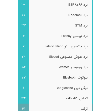
برد ESP8266
100
برد Nodemcu
77
برد STM
37
برد تینسی Teensy
6
برد جتسون نانو Jetson Nano
7
برد هوش مصنوعی Sipeed
22
برد ویموس Wemos
54
بلوتوث Bluetooth
27
بیگل بون Beaglebone
1
تحلیل کتابخانه
124
ترفند
31