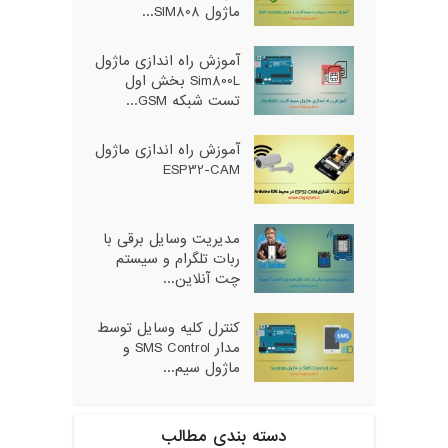
ماژول SIM808...
آموزش راه اندازی ماژول
Sim800L بخش اول
تست شبکه GSM...
آموزش راه اندازی ماژول
ESP32-CAM
مدیریت وسایل برقی با
ربات تلگرام و سیستم
چت آنلاین...
کنترل کلیه وسایل توسط
مدار SMS Control و
ماژول سیم...
دسته بندی مطالب