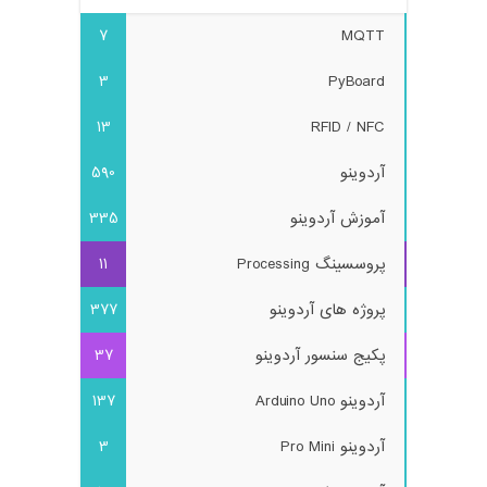
7
MQTT
3
PyBoard
13
RFID / NFC
آردوینو
590
آموزش آردوینو
335
پروسسینگ Processing
11
پروژه های آردوینو
377
پکیج سنسور آردوینو
37
آردوینو Arduino Uno
137
آردوینو Pro Mini
3