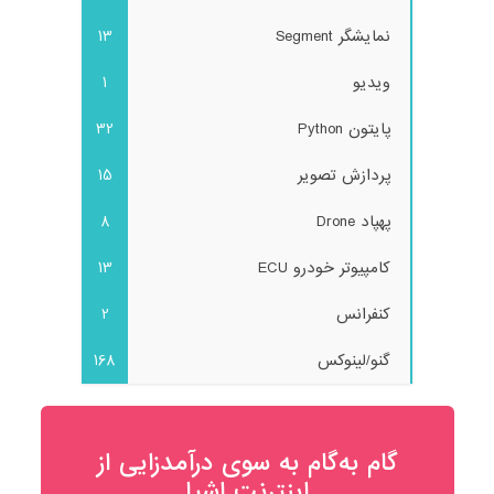
نمایشگر Segment
13
ویدیو
1
پایتون Python
32
پردازش تصویر
15
پهپاد Drone
8
کامپیوتر خودرو ECU
13
کنفرانس
2
گنو/لینوکس
168
گام به‌گام به‌ سوی درآمدزایی از
اینترنت اشیا