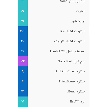
آردوینو نانو Nano
16
امنیت
32
اپلیکیشن
76
اینترنت اشیا IOT
224
اینترنت اشیاء تئوریک
40
سیستم عامل FreeRTOS
17
نرم افزار Node Red
34
پلتفرم Arduino Cloud
9
پلتفرم ThingSpeak
4
پلتفرم uBeac
14
برد Esp32
71