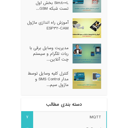
Sim800L بخش اول
تست شبکه GSM...
آموزش راه اندازی ماژول
ESP32-CAM
مدیریت وسایل برقی با
ربات تلگرام و سیستم
چت آنلاین...
کنترل کلیه وسایل توسط
مدار SMS Control و
ماژول سیم...
دسته بندی مطالب
7
MQTT