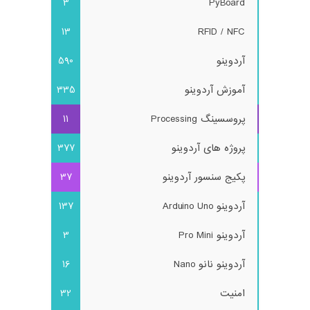
3
PyBoard
13
RFID / NFC
آردوینو
590
آموزش آردوینو
335
پروسسینگ Processing
11
پروژه های آردوینو
377
پکیج سنسور آردوینو
37
آردوینو Arduino Uno
137
آردوینو Pro Mini
3
آردوینو نانو Nano
16
امنیت
32