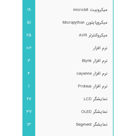
میکروبیت micro:bit
19
میکروپایتون Micropython
51
میکروکنترلر AVR
25
نرم افزار
102
نرم افزار Blynk
3
نرم افزار cayenne
4
نرم افزار Proteus
1
نمایشگر LCD
46
نمایشگر OLED
37
نمایشگر Segment
13