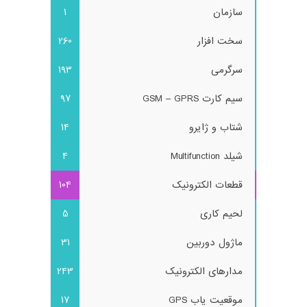
سازمان
1
سخت افزار
260
سرگرمی
193
سیم کارت GSM – GPRS
97
شتاب و ژایرو
14
شیلد Multifunction
4
قطعات الکترونیک
104
لحیم کاری
5
ماژول دوربین
31
مدارهای الکترونیک
243
موقعیت یاب GPS
17