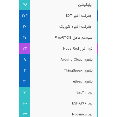
اپلیکیشن
76
اینترنت اشیا IOT
224
اینترنت اشیاء تئوریک
40
سیستم عامل FreeRTOS
17
نرم افزار Node Red
34
پلتفرم Arduino Cloud
9
پلتفرم ThingSpeak
4
پلتفرم uBeac
14
برد Esp32
71
برد ESP8266
100
برد Nodemcu
77