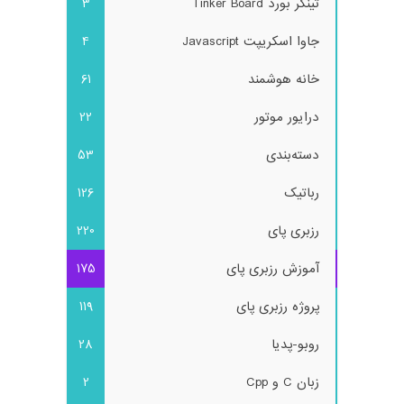
تینکر بورد Tinker Board
3
جاوا اسکریپت Javascript
4
خانه هوشمند
61
درایور موتور
22
دسته‌بندی
53
رباتیک
126
رزبری پای
220
آموزش رزبری پای
175
پروژه رزبری پای
119
روبو-پدیا
28
زبان C و Cpp
2