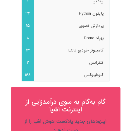
ویدیو
1
پایتون Python
32
پردازش تصویر
15
پهپاد Drone
8
کامپیوتر خودرو ECU
13
کنفرانس
2
گنو/لینوکس
168
گام به‌گام به‌ سوی درآمدزایی از
اینترنت اشیا
اپیزودهای جدید پادکست هوش اشیا را از
دست ندهید