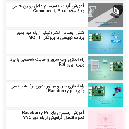
آموزش آپدیت سیستم عامل رزبین جسی
به نسخه Pixel با Command
کنترل وسایل الکترونیکی از راه دور بدون
برنامه نویسی با پروتکل MQTT
راه اندازی وب سرور و سایت شخصی با برد
رزبری پای Rpi
راه اندازی سروو موتور بدون برنامه نویسی
با برد Raspberry pi
آموزش رسپبری پای Raspberry Pi –
نحوه اتصال گرافیکی از راه دور VNC