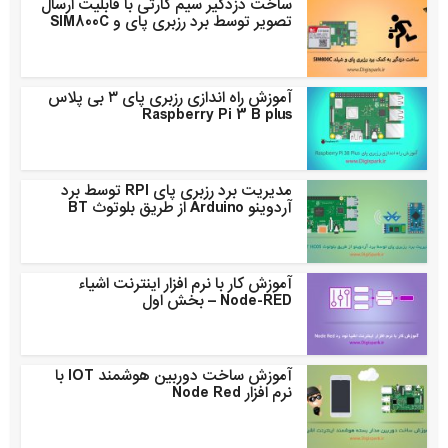
ساخت دزدگیر سیم کارتی با قابلیت ارسال
تصویر توسط برد رزبری پای و SIM800C
آموزش راه اندازی رزبری پای ۳ بی پلاس
Raspberry Pi 3 B plus
مدیریت برد رزبری پای RPI توسط برد
آردوینو Arduino از طریق بلوتوث BT
آموزش کار با نرم افزار اینترنت اشیاء
Node-RED – بخش اول
آموزش ساخت دوربین هوشمند IOT با
نرم افزار Node Red