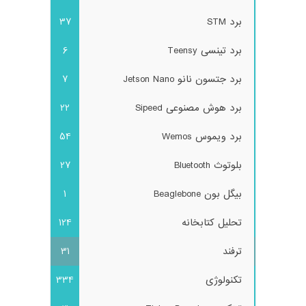
برد STM
37
برد تینسی Teensy
6
برد جتسون نانو Jetson Nano
7
برد هوش مصنوعی Sipeed
22
برد ویموس Wemos
54
بلوتوث Bluetooth
27
بیگل بون Beaglebone
1
تحلیل کتابخانه
124
ترفند
31
تکنولوژی
334