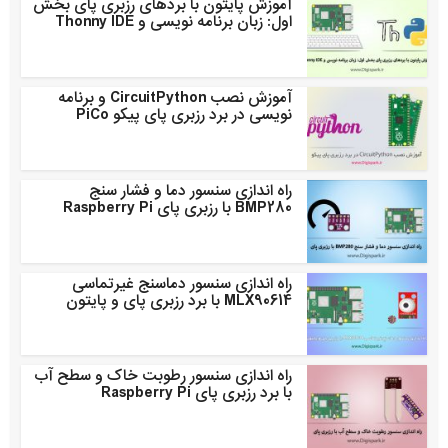
آموزش پایتون با بردهای رزبری پای بخش
اول: زبان برنامه نویسی و Thonny IDE
آموزش نصب CircuitPython و برنامه
نویسی در برد رزبری پای پیکو PiCo
راه اندازی سنسور دما و فشار سنج
BMP280 با رزبری پای Raspberry Pi
راه اندازی سنسور دماسنج غیرتماسی
MLX90614 با برد رزبری پای و پایتون
راه اندازی سنسور رطوبت خاک و سطح آب
با برد رزبری پای Raspberry Pi