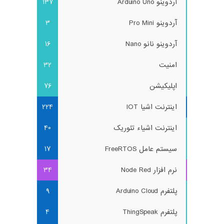
آردوینو Arduino Uno
137
آردوینو Pro Mini
3
آردوینو نانو Nano
16
امنیت
32
اپلیکیشن
76
اینترنت اشیا IOT
224
اینترنت اشیاء تئوریک
40
سیستم عامل FreeRTOS
17
نرم افزار Node Red
34
پلتفرم Arduino Cloud
9
پلتفرم ThingSpeak
4