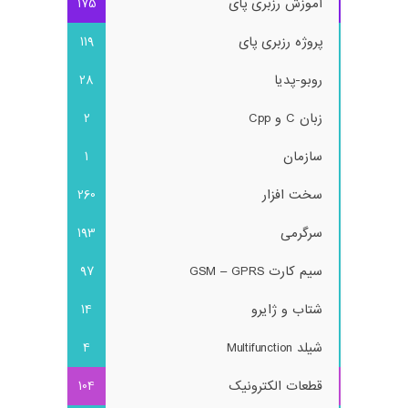
آموزش رزبری پای
175
پروژه رزبری پای
119
روبو-پدیا
28
زبان C و Cpp
2
سازمان
1
سخت افزار
260
سرگرمی
193
سیم کارت GSM – GPRS
97
شتاب و ژایرو
14
شیلد Multifunction
4
قطعات الکترونیک
104