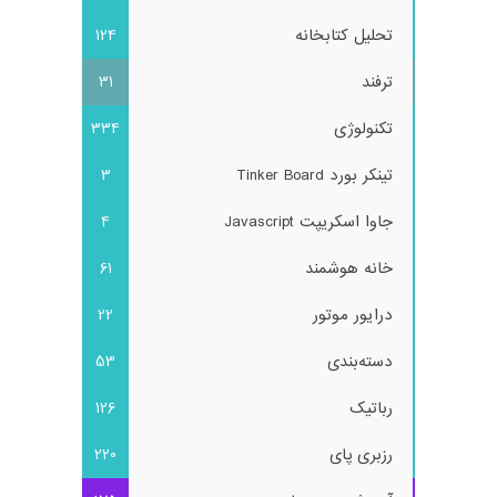
تحلیل کتابخانه
124
ترفند
31
تکنولوژی
334
تینکر بورد Tinker Board
3
جاوا اسکریپت Javascript
4
خانه هوشمند
61
درایور موتور
22
دسته‌بندی
53
رباتیک
126
رزبری پای
220