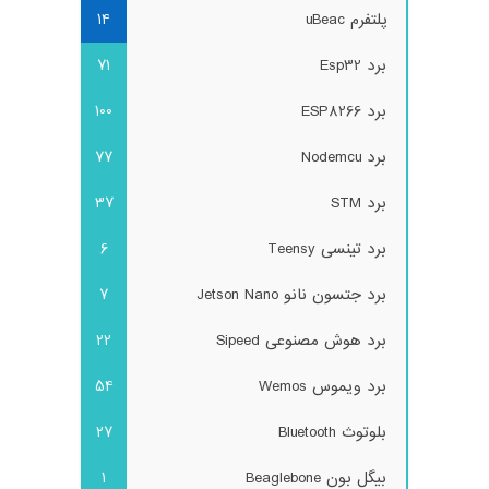
پلتفرم uBeac
14
برد Esp32
71
برد ESP8266
100
برد Nodemcu
77
برد STM
37
برد تینسی Teensy
6
برد جتسون نانو Jetson Nano
7
برد هوش مصنوعی Sipeed
22
برد ویموس Wemos
54
بلوتوث Bluetooth
27
بیگل بون Beaglebone
1