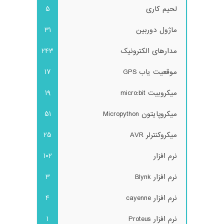
لحیم کاری
5
ماژول دوربین
31
مدارهای الکترونیک
243
موقعیت یاب GPS
17
میکروبیت micro:bit
19
میکروپایتون Micropython
51
میکروکنترلر AVR
25
نرم افزار
102
نرم افزار Blynk
3
نرم افزار cayenne
4
نرم افزار Proteus
1