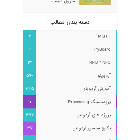
ماژول سیم...
دسته بندی مطالب
7
MQTT
3
PyBoard
13
RFID / NFC
آردوینو
590
آموزش آردوینو
335
پروسسینگ Processing
11
پروژه های آردوینو
377
پکیج سنسور آردوینو
37