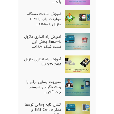
پایه...
آموزش ساخت دستگاه
موقیعت یاب با GPS
ماژول SIM808...
آموزش راه اندازی ماژول
Sim800L بخش اول
تست شبکه GSM...
آموزش راه اندازی ماژول
ESP32-CAM
مدیریت وسایل برقی با
ربات تلگرام و سیستم
چت آنلاین...
کنترل کلیه وسایل توسط
مدار SMS Control و