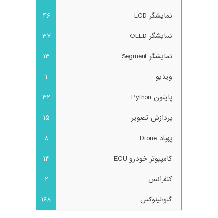
نمایشگر LCD
46
نمایشگر OLED
37
نمایشگر Segment
13
ویدیو
1
پایتون Python
32
پردازش تصویر
15
پهپاد Drone
8
کامپیوتر خودرو ECU
13
کنفرانس
2
گنو/لینوکس
168