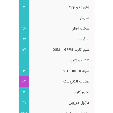
زبان C و Cpp
2
سازمان
1
سخت افزار
260
سرگرمی
193
سیم کارت GSM – GPRS
97
شتاب و ژایرو
14
شیلد Multifunction
4
قطعات الکترونیک
104
لحیم کاری
5
ماژول دوربین
31