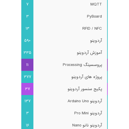
7
MQTT
3
PyBoard
13
RFID / NFC
آردوینو
590
آموزش آردوینو
335
پروسسینگ Processing
11
پروژه های آردوینو
377
پکیج سنسور آردوینو
37
آردوینو Arduino Uno
137
آردوینو Pro Mini
3
آردوینو نانو Nano
16