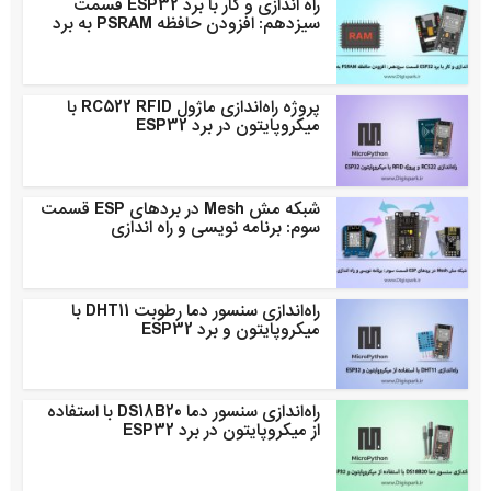
راه اندازی و کار با برد ESP32 قسمت
سیزدهم: افزودن حافظه PSRAM به برد
پروژه راه‌اندازی ماژول RC522 RFID با
میکروپایتون در برد ESP32
شبکه مش Mesh در بردهای ESP قسمت
سوم: برنامه نویسی و راه اندازی
راه‌اندازی سنسور دما رطوبت DHT11 با
میکروپایتون و برد ESP32
راه‌اندازی سنسور دما DS18B20 با استفاده
از میکروپایتون در برد ESP32