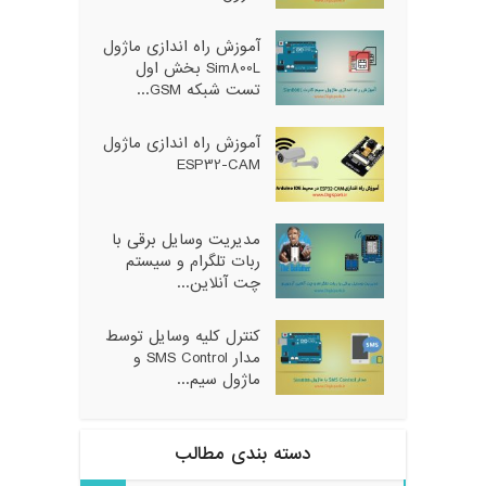
آموزش راه اندازی ماژول
Sim800L بخش اول
تست شبکه GSM...
آموزش راه اندازی ماژول
ESP32-CAM
مدیریت وسایل برقی با
ربات تلگرام و سیستم
چت آنلاین...
کنترل کلیه وسایل توسط
مدار SMS Control و
ماژول سیم...
دسته بندی مطالب