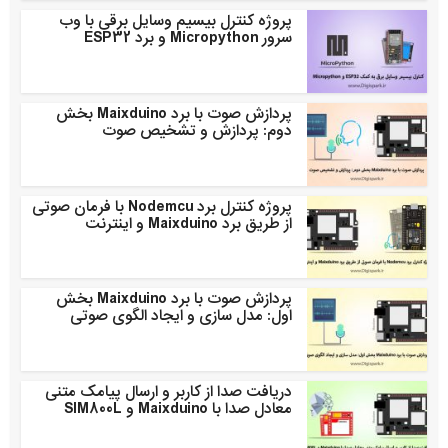
پروژه کنترل بیسیم وسایل برقی با وب
سرور Micropython و برد ESP32
پردازش صوت با برد Maixduino بخش
دوم: پردازش و تشخیص صوت
پروژه کنترل برد Nodemcu با فرمان صوتی
از طریق برد Maixduino و اینترنت
پردازش صوت با برد Maixduino بخش
اول: مدل سازی و ایجاد الگوی صوتی
دریافت صدا از کاربر و ارسال پیامک متنی
معادل صدا با Maixduino و SIM800L