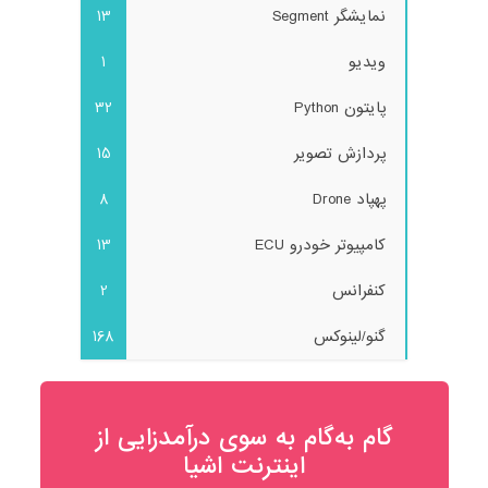
نمایشگر Segment
13
ویدیو
1
پایتون Python
32
پردازش تصویر
15
پهپاد Drone
8
کامپیوتر خودرو ECU
13
کنفرانس
2
گنو/لینوکس
168
گام به‌گام به‌ سوی درآمدزایی از
اینترنت اشیا