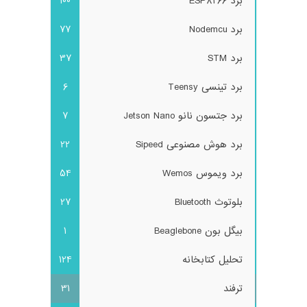
برد ESP8266
100
برد Nodemcu
77
برد STM
37
برد تینسی Teensy
6
برد جتسون نانو Jetson Nano
7
برد هوش مصنوعی Sipeed
22
برد ویموس Wemos
54
بلوتوث Bluetooth
27
بیگل بون Beaglebone
1
تحلیل کتابخانه
124
ترفند
31