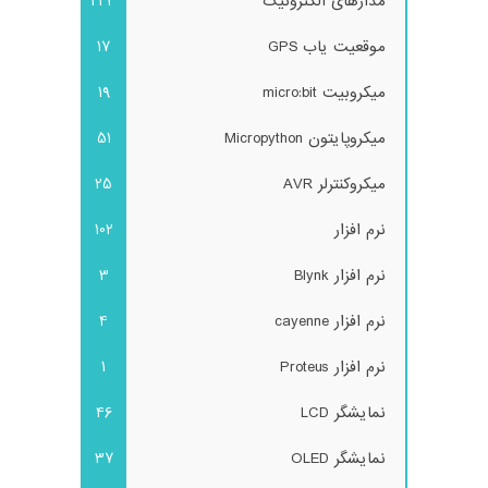
مدارهای الکترونیک
243
موقعیت یاب GPS
17
میکروبیت micro:bit
19
میکروپایتون Micropython
51
میکروکنترلر AVR
25
نرم افزار
102
نرم افزار Blynk
3
نرم افزار cayenne
4
نرم افزار Proteus
1
نمایشگر LCD
46
نمایشگر OLED
37