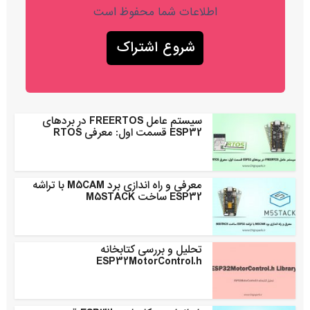
اطلاعات شما محفوظ است
سیستم عامل FREERTOS در بردهای
ESP32 قسمت اول: معرفی RTOS
معرفی و راه اندازی برد M5CAM با تراشه
ESP32 ساخت M5STACK
تحلیل و بررسی کتابخانه
ESP32MotorControl.h