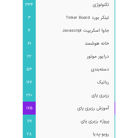
تکنولوژی
334
تینکر بورد Tinker Board
3
جاوا اسکریپت Javascript
4
خانه هوشمند
61
درایور موتور
22
دسته‌بندی
53
رباتیک
126
رزبری پای
220
آموزش رزبری پای
175
پروژه رزبری پای
119
روبو-پدیا
28