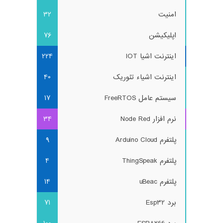
امنیت
32
اپلیکیشن
76
اینترنت اشیا IOT
224
اینترنت اشیاء تئوریک
40
سیستم عامل FreeRTOS
17
نرم افزار Node Red
34
پلتفرم Arduino Cloud
9
پلتفرم ThingSpeak
4
پلتفرم uBeac
14
برد Esp32
71