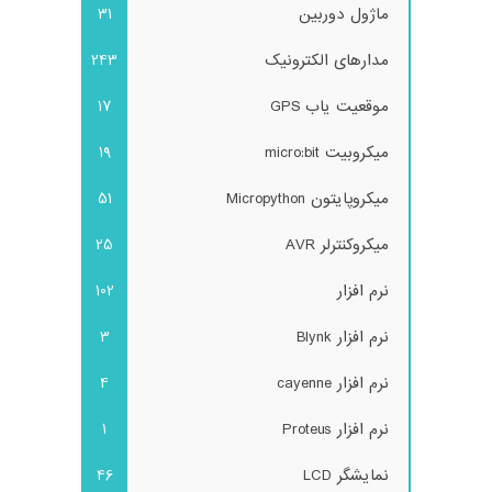
ماژول دوربین
31
مدارهای الکترونیک
243
موقعیت یاب GPS
17
میکروبیت micro:bit
19
میکروپایتون Micropython
51
میکروکنترلر AVR
25
نرم افزار
102
نرم افزار Blynk
3
نرم افزار cayenne
4
نرم افزار Proteus
1
نمایشگر LCD
46