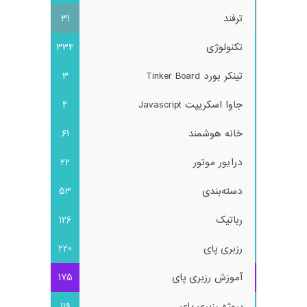
ترفند
31
تکنولوژی
334
تینکر بورد Tinker Board
3
جاوا اسکریپت Javascript
4
خانه هوشمند
61
درایور موتور
22
دسته‌بندی
53
رباتیک
126
رزبری پای
220
آموزش رزبری پای
175
پروژه رزبری پای
119