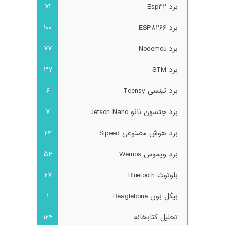
برد Esp32
71
برد ESP8266
100
برد Nodemcu
77
برد STM
37
برد تینسی Teensy
6
برد جتسون نانو Jetson Nano
7
برد هوش مصنوعی Sipeed
22
برد ویموس Wemos
54
بلوتوث Bluetooth
27
بیگل بون Beaglebone
1
تحلیل کتابخانه
124