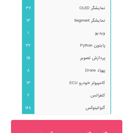
نمایشگر OLED
37
نمایشگر Segment
13
ویدیو
1
پایتون Python
32
پردازش تصویر
15
پهپاد Drone
8
کامپیوتر خودرو ECU
13
کنفرانس
2
گنو/لینوکس
168