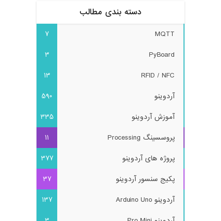
دسته بندی مطالب
7
MQTT
3
PyBoard
13
RFID / NFC
آردوینو
590
آموزش آردوینو
335
پروسسینگ Processing
11
پروژه های آردوینو
377
پکیج سنسور آردوینو
37
آردوینو Arduino Uno
137
آردوینو Pro Mini
3