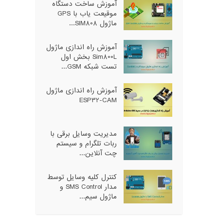
آموزش ساخت دستگاه
موقیعت یاب با GPS
ماژول SIM808...
آموزش راه اندازی ماژول
Sim800L بخش اول
تست شبکه GSM...
آموزش راه اندازی ماژول
ESP32-CAM
مدیریت وسایل برقی با
ربات تلگرام و سیستم
چت آنلاین...
کنترل کلیه وسایل توسط
مدار SMS Control و
ماژول سیم...