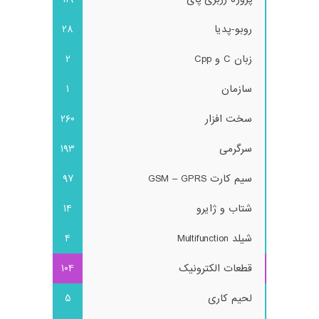
روبو-پدیا
28
زبان C و Cpp
2
سازمان
1
سخت افزار
260
سرگرمی
193
سیم کارت GSM – GPRS
97
شتاب و ژایرو
14
شیلد Multifunction
4
قطعات الکترونیک
104
لحیم کاری
5