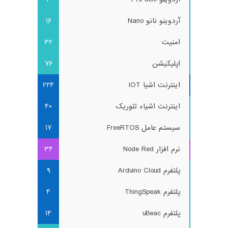
آردوینو نانو Nano
16
امنیت
32
اپلیکیشن
76
اینترنت اشیا IOT
224
اینترنت اشیاء تئوریک
40
سیستم عامل FreeRTOS
17
نرم افزار Node Red
34
پلتفرم Arduino Cloud
9
پلتفرم ThingSpeak
4
پلتفرم uBeac
14