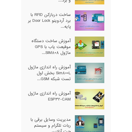
و برد...
ساخت دربازکن RFID با
برد آردوینو Door Lock بر
پایه...
آموزش ساخت دستگاه
موقیعت یاب با GPS
ماژول SIM808...
آموزش راه اندازی ماژول
Sim800L بخش اول
تست شبکه GSM...
آموزش راه اندازی ماژول
ESP32-CAM
مدیریت وسایل برقی با
ربات تلگرام و سیستم
چت آنلاین...