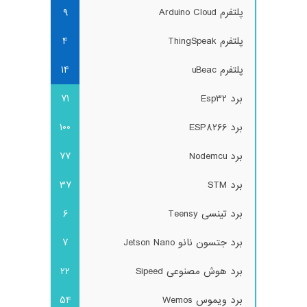
پلتفرم Arduino Cloud
9
پلتفرم ThingSpeak
4
پلتفرم uBeac
14
برد Esp32
71
برد ESP8266
100
برد Nodemcu
77
برد STM
37
برد تینسی Teensy
6
برد جتسون نانو Jetson Nano
7
برد هوش مصنوعی Sipeed
22
برد ویموس Wemos
54