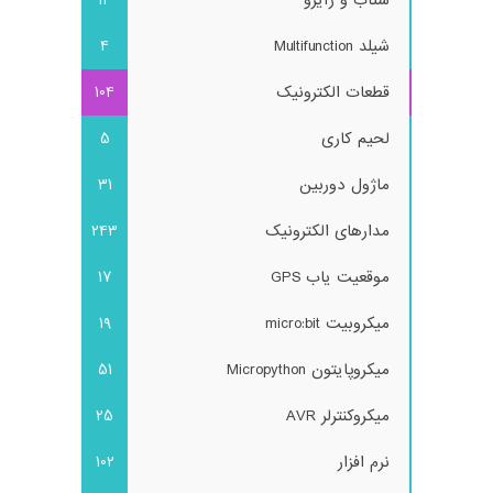
شیلد Multifunction
4
قطعات الکترونیک
104
لحیم کاری
5
ماژول دوربین
31
مدارهای الکترونیک
243
موقعیت یاب GPS
17
میکروبیت micro:bit
19
میکروپایتون Micropython
51
میکروکنترلر AVR
25
نرم افزار
102