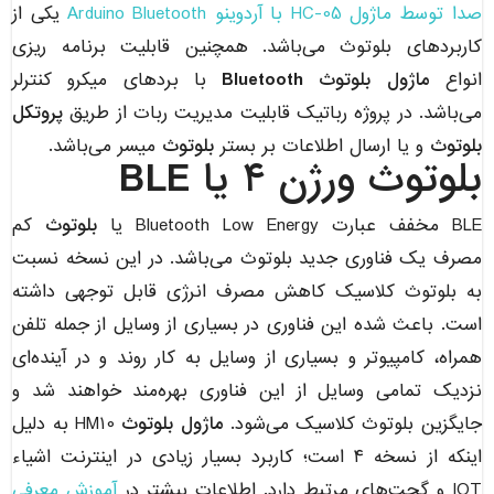
صدا توسط ماژول HC-05 با آردوینو Arduino Bluetooth
یکی از
کاربردهای بلوتوث می‌باشد. همچنین قابلیت برنامه ریزی
انواع
ماژول بلوتوث Bluetooth
با بردهای میکرو کنترلر
می‌باشد. در پروژه رباتیک قابلیت مدیریت ربات از طریق
پروتکل
بلوتوث
و یا ارسال اطلاعات بر بستر
بلوتوث
میسر می‌باشد.
بلوتوث ورژن ۴ یا BLE
BLE مخفف عبارت Bluetooth Low Energy یا
بلوتوث
کم
مصرف یک فناوری جدید بلوتوث می‌باشد. در این نسخه نسبت
به بلوتوث کلاسیک کاهش مصرف انرژی قابل توجهی داشته
است. باعث شده این فناوری در بسیاری از وسایل از جمله تلفن
همراه، کامپیوتر و بسیاری از وسایل به کار روند و در آینده‌ای
نزدیک تمامی وسایل از این فناوری بهره‌مند خواهند شد و
جایگزین بلوتوث کلاسیک می‌شود.
ماژول بلوتوث
HM10 به دلیل
اینکه از نسخه ۴ است؛ کاربرد بسیار زیادی در اینترنت اشیاء
IOT و گجت‌های مرتبط دارد. اطلاعات بیشتر در
آموزش معرفی