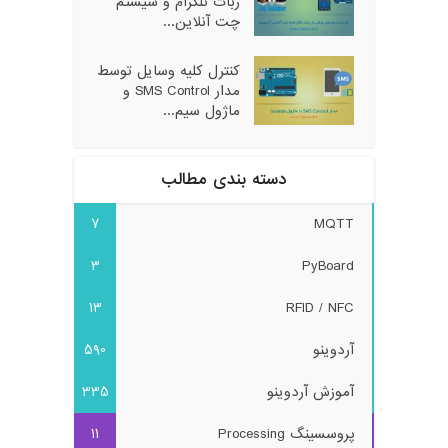
ربات تلگرام و سیستم
چت آنلاین...
کنترل کلیه وسایل توسط
مدار SMS Control و
ماژول سیم...
دسته بندی مطالب
7
MQTT
3
PyBoard
13
RFID / NFC
آردوینو
590
آموزش آردوینو
335
پروسسینگ Processing
11