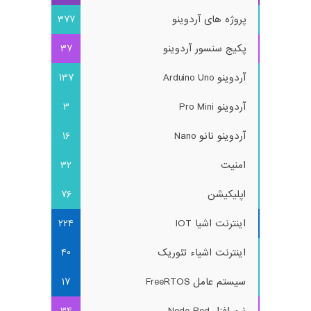
پروژه های آردوینو
377
پکیج سنسور آردوینو
37
آردوینو Arduino Uno
137
آردوینو Pro Mini
3
آردوینو نانو Nano
16
امنیت
32
اپلیکیشن
76
اینترنت اشیا IOT
224
اینترنت اشیاء تئوریک
40
سیستم عامل FreeRTOS
17
نرم افزار Node Red
34