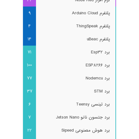
پلتفرم Arduino Cloud
9
پلتفرم ThingSpeak
4
پلتفرم uBeac
14
برد Esp32
71
برد ESP8266
100
برد Nodemcu
77
برد STM
37
برد تینسی Teensy
6
برد جتسون نانو Jetson Nano
7
برد هوش مصنوعی Sipeed
22