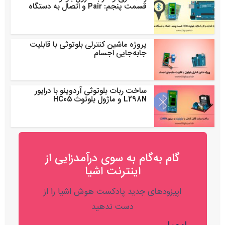
قسمت پنجم: Pair و اتصال به دستگاه
پروژه ماشین کنترلی بلوتوثی با قابلیت
جابه‌جایی اجسام
ساخت ربات بلوتوثی آردوینو با درایور
L298N و ماژول بلوتوث HC05
گام به‌گام به‌ سوی درآمدزایی از
اینترنت اشیا
اپیزودهای جدید پادکست هوش اشیا را از
دست ندهید