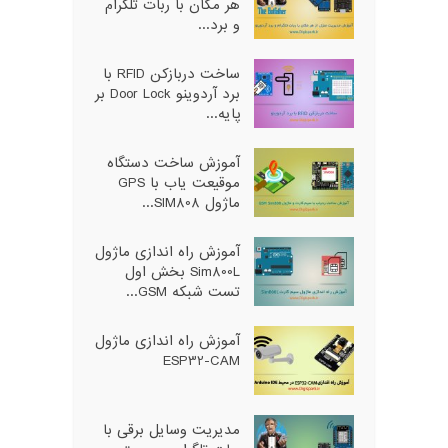
هر مکان با ربات تلگرام
و برد...
ساخت دربازکن RFID با
برد آردوینو Door Lock بر
پایه...
آموزش ساخت دستگاه
موقیعت یاب با GPS
ماژول SIM808...
آموزش راه اندازی ماژول
Sim800L بخش اول
تست شبکه GSM...
آموزش راه اندازی ماژول
ESP32-CAM
مدیریت وسایل برقی با