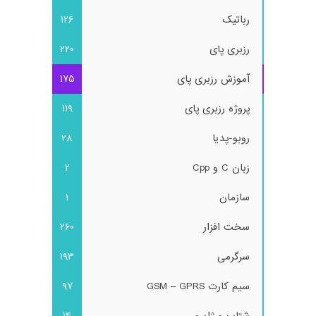
رباتیک
126
رزبری پای
220
آموزش رزبری پای
175
پروژه رزبری پای
119
روبو-پدیا
28
زبان C و Cpp
2
سازمان
1
سخت افزار
260
سرگرمی
193
سیم کارت GSM – GPRS
97
شتاب و ژایرو
14