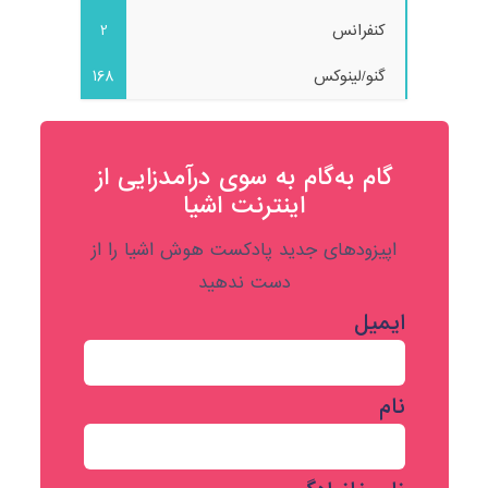
کنفرانس
2
گنو/لینوکس
168
گام به‌گام به‌ سوی درآمدزایی از
اینترنت اشیا
اپیزودهای جدید پادکست هوش اشیا را از
دست ندهید
ایمیل
نام