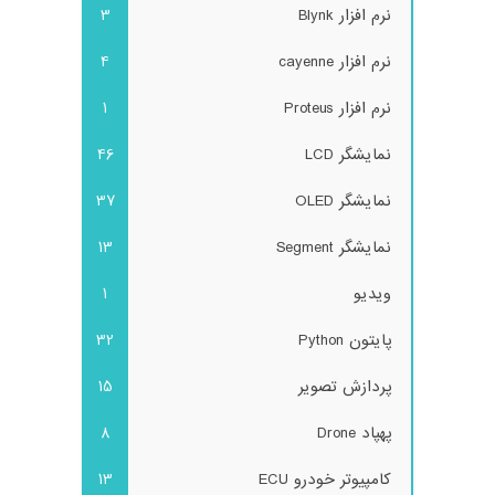
نرم افزار Blynk
3
نرم افزار cayenne
4
نرم افزار Proteus
1
نمایشگر LCD
46
نمایشگر OLED
37
نمایشگر Segment
13
ویدیو
1
پایتون Python
32
پردازش تصویر
15
پهپاد Drone
8
کامپیوتر خودرو ECU
13