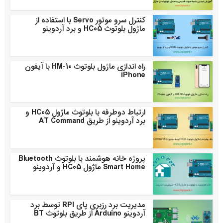
کنترل سرو موتور Servo با استفاده از
ماژول بلوتوث HC05 و برد آردوینو
راه اندازی ماژول بلوتوث HM-10 با آیفون
iPhone
ارتباط دوطرفه با بلوتوث ماژول HC05 و
برد آردوینو از طریق AT Command
پروژه خانه هوشمند با بلوتوث Bluetooth
Smart Home ماژول HC05 و آردوینو
مدیریت برد رزبری پای RPI توسط برد
آردوینو Arduino از طریق بلوتوث BT