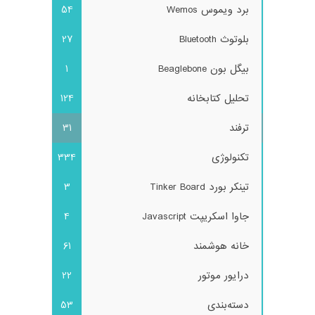
برد ویموس Wemos
54
بلوتوث Bluetooth
27
بیگل بون Beaglebone
1
تحلیل کتابخانه
124
ترفند
31
تکنولوژی
334
تینکر بورد Tinker Board
3
جاوا اسکریپت Javascript
4
خانه هوشمند
61
درایور موتور
22
دسته‌بندی
53