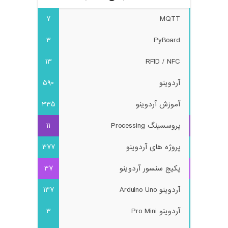
7
MQTT
3
PyBoard
13
RFID / NFC
آردوینو
590
آموزش آردوینو
335
پروسسینگ Processing
11
پروژه های آردوینو
377
پکیج سنسور آردوینو
37
آردوینو Arduino Uno
137
آردوینو Pro Mini
3