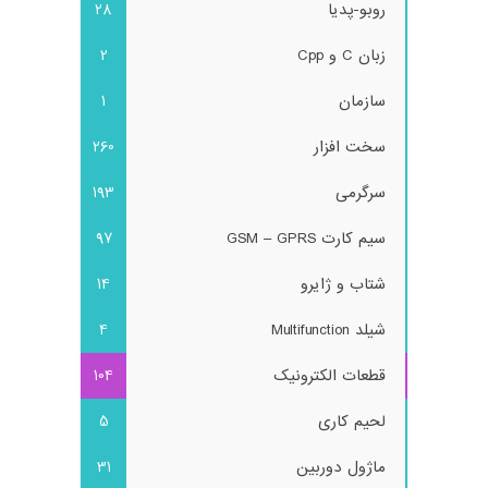
روبو-پدیا
28
زبان C و Cpp
2
سازمان
1
سخت افزار
260
سرگرمی
193
سیم کارت GSM – GPRS
97
شتاب و ژایرو
14
شیلد Multifunction
4
قطعات الکترونیک
104
لحیم کاری
5
ماژول دوربین
31