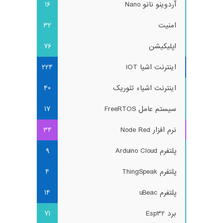
آردوینو نانو Nano
16
امنیت
32
اپلیکیشن
76
اینترنت اشیا IOT
224
اینترنت اشیاء تئوریک
40
سیستم عامل FreeRTOS
17
نرم افزار Node Red
34
پلتفرم Arduino Cloud
9
پلتفرم ThingSpeak
4
پلتفرم uBeac
14
برد Esp32
71