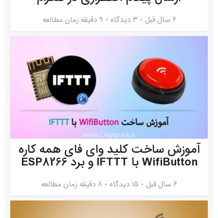
6 سال قبل
۳ دیدگاه
9 دقیقه زمان مطالعه
آموزش ساخت کلید وای فای همه کاره
WifiButton با IFTTT و برد ESP8266
6 سال قبل
۱۵ دیدگاه
8 دقیقه زمان مطالعه