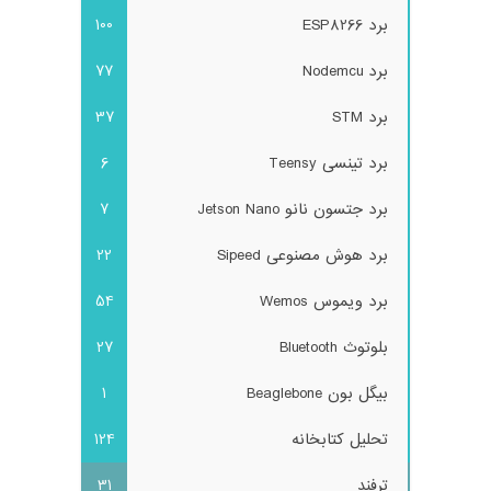
برد ESP8266
100
برد Nodemcu
77
برد STM
37
برد تینسی Teensy
6
برد جتسون نانو Jetson Nano
7
برد هوش مصنوعی Sipeed
22
برد ویموس Wemos
54
بلوتوث Bluetooth
27
بیگل بون Beaglebone
1
تحلیل کتابخانه
124
ترفند
31