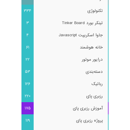
تکنولوژی
334
تینکر بورد Tinker Board
3
جاوا اسکریپت Javascript
4
خانه هوشمند
61
درایور موتور
22
دسته‌بندی
53
رباتیک
126
رزبری پای
220
آموزش رزبری پای
175
پروژه رزبری پای
119