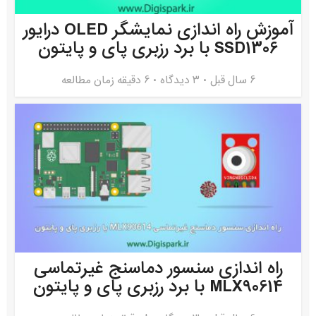
آموزش راه اندازی نمایشگر OLED درایور
SSD1306 با برد رزبری پای و پایتون
6 سال قبل
۳ دیدگاه
6 دقیقه زمان مطالعه
راه اندازی سنسور دماسنج غیرتماسی
MLX90614 با برد رزبری پای و پایتون