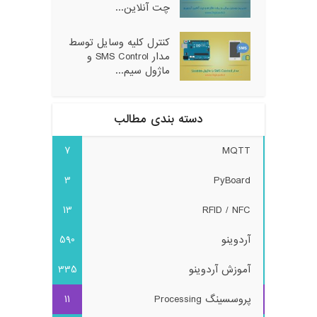
چت آنلاین...
کنترل کلیه وسایل توسط
مدار SMS Control و
ماژول سیم...
دسته بندی مطالب
7
MQTT
3
PyBoard
13
RFID / NFC
آردوینو
590
آموزش آردوینو
335
پروسسینگ Processing
11