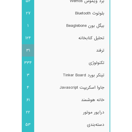
برد ویموس Wemos
54
بلوتوث Bluetooth
27
بیگل بون Beaglebone
1
تحلیل کتابخانه
124
ترفند
31
تکنولوژی
334
تینکر بورد Tinker Board
3
جاوا اسکریپت Javascript
4
خانه هوشمند
61
درایور موتور
22
دسته‌بندی
53