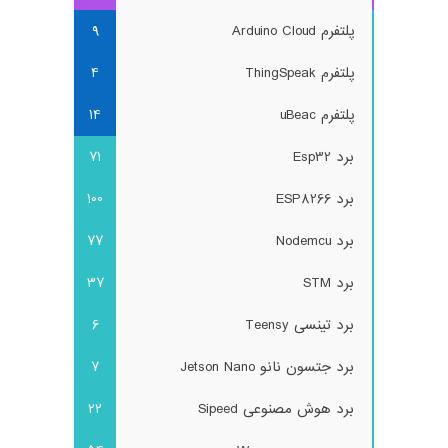
پلتفرم Arduino Cloud
9
پلتفرم ThingSpeak
4
پلتفرم uBeac
14
برد Esp32
71
برد ESP8266
100
برد Nodemcu
77
برد STM
37
برد تینسی Teensy
6
برد جتسون نانو Jetson Nano
7
برد هوش مصنوعی Sipeed
22