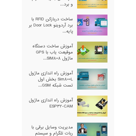
و برد...
ساخت دربازکن RFID با
برد آردوینو Door Lock بر
پایه...
آموزش ساخت دستگاه
موقیعت یاب با GPS
ماژول SIM808...
آموزش راه اندازی ماژول
Sim800L بخش اول
تست شبکه GSM...
آموزش راه اندازی ماژول
ESP32-CAM
مدیریت وسایل برقی با
ربات تلگرام و سیستم