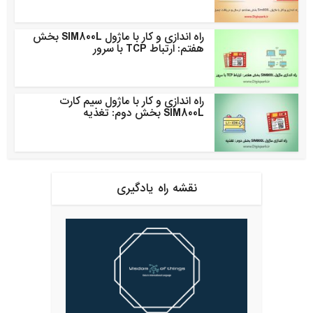
راه اندازی و کار با ماژول SIM800L بخش
هفتم: ارتباط TCP با سرور
راه اندازی و کار با ماژول سیم کارت
SIM800L بخش دوم: تغذیه
نقشه راه یادگیری