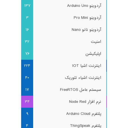
آردوینو Arduino Uno
137
آردوینو Pro Mini
3
آردوینو نانو Nano
16
امنیت
32
اپلیکیشن
76
اینترنت اشیا IOT
224
اینترنت اشیاء تئوریک
40
سیستم عامل FreeRTOS
17
نرم افزار Node Red
34
پلتفرم Arduino Cloud
9
پلتفرم ThingSpeak
4