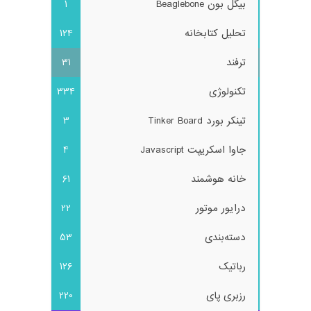
بیگل بون Beaglebone
1
تحلیل کتابخانه
124
ترفند
31
تکنولوژی
334
تینکر بورد Tinker Board
3
جاوا اسکریپت Javascript
4
خانه هوشمند
61
درایور موتور
22
دسته‌بندی
53
رباتیک
126
رزبری پای
220