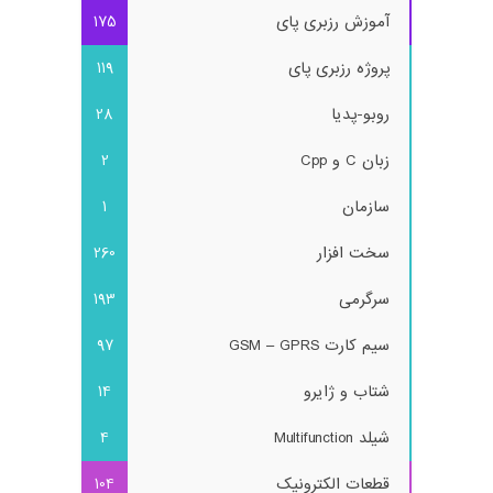
آموزش رزبری پای
175
پروژه رزبری پای
119
روبو-پدیا
28
زبان C و Cpp
2
سازمان
1
سخت افزار
260
سرگرمی
193
سیم کارت GSM – GPRS
97
شتاب و ژایرو
14
شیلد Multifunction
4
قطعات الکترونیک
104