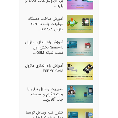
برد آردوینو Door Lock بر
پایه...
آموزش ساخت دستگاه
موقیعت یاب با GPS
ماژول SIM808...
آموزش راه اندازی ماژول
Sim800L بخش اول
تست شبکه GSM...
آموزش راه اندازی ماژول
ESP32-CAM
مدیریت وسایل برقی با
ربات تلگرام و سیستم
چت آنلاین...
کنترل کلیه وسایل توسط
مدار SMS Control و