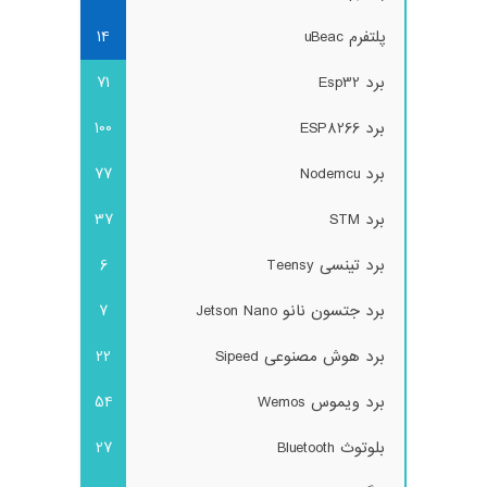
پلتفرم uBeac
14
برد Esp32
71
برد ESP8266
100
برد Nodemcu
77
برد STM
37
برد تینسی Teensy
6
برد جتسون نانو Jetson Nano
7
برد هوش مصنوعی Sipeed
22
برد ویموس Wemos
54
بلوتوث Bluetooth
27