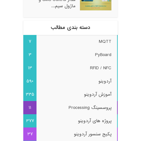
ماژول سیم...
دسته بندی مطالب
7
MQTT
3
PyBoard
13
RFID / NFC
آردوینو
590
آموزش آردوینو
335
پروسسینگ Processing
11
پروژه های آردوینو
377
پکیج سنسور آردوینو
37