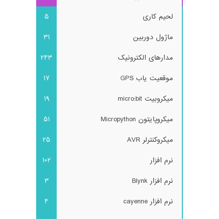
لحیم کاری
5
ماژول دوربین
31
مدارهای الکترونیک
243
موقعیت یاب GPS
17
میکروبیت micro:bit
19
میکروپایتون Micropython
51
میکروکنترلر AVR
25
نرم افزار
102
نرم افزار Blynk
3
نرم افزار cayenne
4