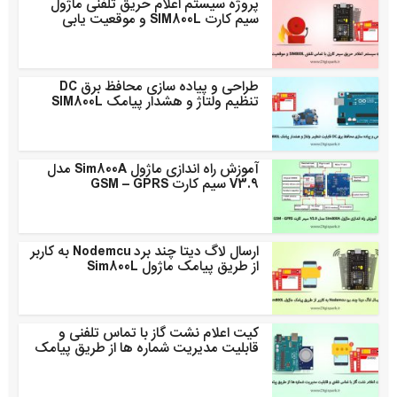
پروژه سیستم اعلام حریق تلفنی ماژول
سیم کارت SIM800L و موقعیت یابی
طراحی و پیاده سازی محافظ برق DC
تنظیم ولتاژ و هشدار پیامک SIM800L
آموزش راه اندازی ماژول Sim800A مدل
V3.9 سیم کارت GSM – GPRS
ارسال لاگ دیتا چند برد Nodemcu به کاربر
از طریق پیامک ماژول Sim800L
کیت اعلام نشت گاز با تماس تلفنی و
قابلیت مدیریت شماره ها از طریق پیامک