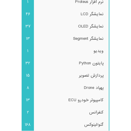
نرم افزار Proteus
1
نمایشگر LCD
46
نمایشگر OLED
37
نمایشگر Segment
13
ویدیو
1
پایتون Python
32
پردازش تصویر
15
پهپاد Drone
8
کامپیوتر خودرو ECU
13
کنفرانس
2
گنو/لینوکس
168