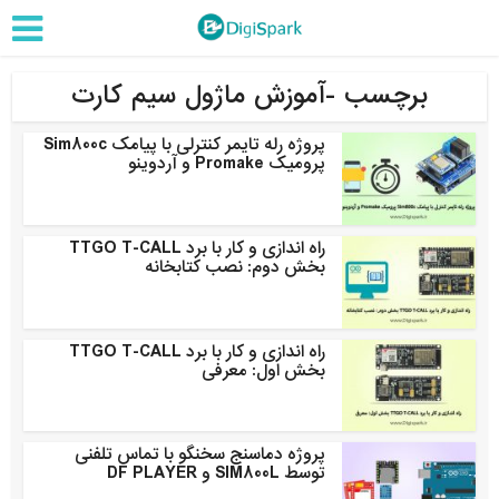
برچسب -آموزش ماژول سیم کارت
پروژه رله تایمر کنترلی با پیامک Sim800c
پرومیک Promake و آردوینو
راه اندازی و کار با برد TTGO T-CALL
بخش دوم: نصب کتابخانه
راه اندازی و کار با برد TTGO T-CALL
بخش اول: معرفی
پروژه دماسنج سخنگو با تماس تلفنی
توسط SIM800L و DF PLAYER