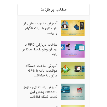
مطالب پر بازدید
آموزش مدیریت منزل از
هر مکان با ربات تلگرام
و برد...
ساخت دربازکن RFID با
برد آردوینو Door Lock بر
پایه...
آموزش ساخت دستگاه
موقیعت یاب با GPS
ماژول SIM808...
آموزش راه اندازی ماژول
Sim800L بخش اول
تست شبکه GSM...