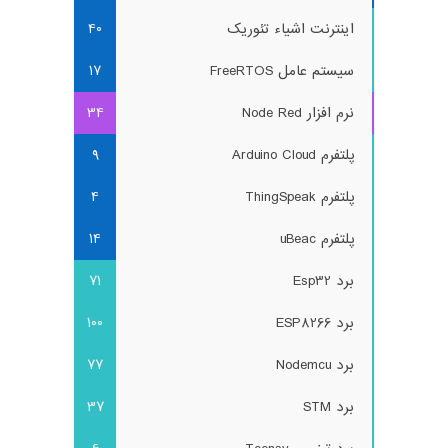
اینترنت اشیاء تئوریک
40
سیستم عامل FreeRTOS
17
نرم افزار Node Red
34
پلتفرم Arduino Cloud
9
پلتفرم ThingSpeak
4
پلتفرم uBeac
14
برد Esp32
71
برد ESP8266
100
برد Nodemcu
77
برد STM
37