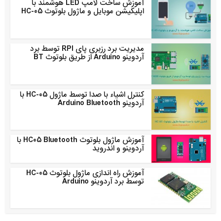
آموزش ساخت لامپ LED هوشمند با
اپلیکیشن موبایل و ماژول بلوتوث HC-05
مدیریت برد رزبری پای RPI توسط برد
آردوینو Arduino از طریق بلوتوث BT
کنترل اشیاء با صدا توسط ماژول HC-05 با
آردوینو Arduino Bluetooth
آموزش ماژول بلوتوث HC05 Bluetooth با
آردوینو و اندروید
آموزش راه اندازی ماژول بلوتوث HC-05
توسط برد آردوینو Arduino