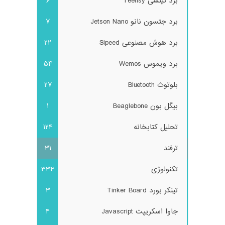
برد تینسی Teensy
6
برد جتسون نانو Jetson Nano
7
برد هوش مصنوعی Sipeed
22
برد ویموس Wemos
54
بلوتوث Bluetooth
27
بیگل بون Beaglebone
1
تحلیل کتابخانه
124
ترفند
31
تکنولوژی
334
تینکر بورد Tinker Board
3
جاوا اسکریپت Javascript
4