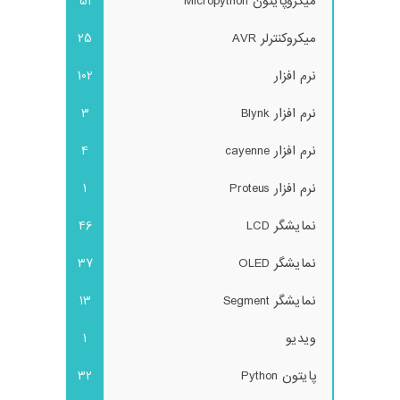
میکروپایتون Micropython
51
میکروکنترلر AVR
25
نرم افزار
102
نرم افزار Blynk
3
نرم افزار cayenne
4
نرم افزار Proteus
1
نمایشگر LCD
46
نمایشگر OLED
37
نمایشگر Segment
13
ویدیو
1
پایتون Python
32