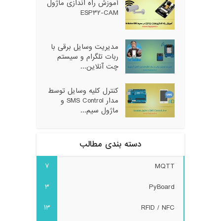
آموزش راه اندازی ماژول
ESP32-CAM
مدیریت وسایل برقی با
ربات تلگرام و سیستم
چت آنلاین...
کنترل کلیه وسایل توسط
مدار SMS Control و
ماژول سیم...
دسته بندی مطالب
7
MQTT
3
PyBoard
13
RFID / NFC