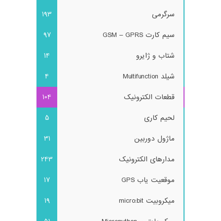
سرگرمی
193
سیم کارت GSM – GPRS
97
شتاب و ژایرو
14
شیلد Multifunction
4
قطعات الکترونیک
104
لحیم کاری
5
ماژول دوربین
31
مدارهای الکترونیک
243
موقعیت یاب GPS
17
میکروبیت micro:bit
19