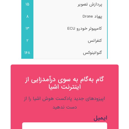
پردازش تصویر
15
پهپاد Drone
8
کامپیوتر خودرو ECU
13
کنفرانس
2
گنو/لینوکس
168
گام به‌گام به‌ سوی درآمدزایی از
اینترنت اشیا
اپیزودهای جدید پادکست هوش اشیا را از
دست ندهید
ایمیل