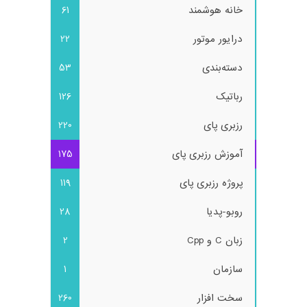
خانه هوشمند
61
درایور موتور
22
دسته‌بندی
53
رباتیک
126
رزبری پای
220
آموزش رزبری پای
175
پروژه رزبری پای
119
روبو-پدیا
28
زبان C و Cpp
2
سازمان
1
سخت افزار
260