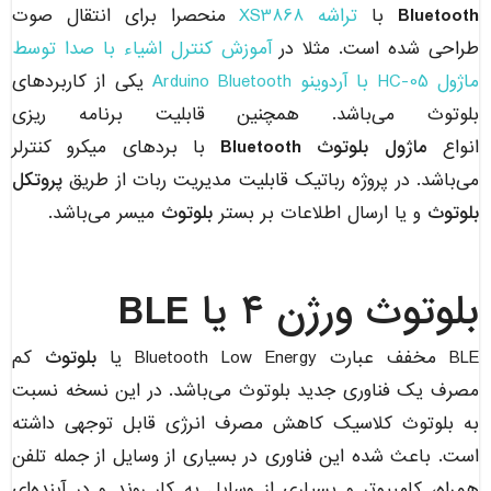
Bluetooth
با
تراشه XS3868
منحصرا برای انتقال صوت
طراحی شده است. مثلا در
آموزش کنترل اشیاء با صدا توسط
ماژول HC-05 با آردوینو Arduino Bluetooth
یکی از کاربردهای
بلوتوث می‌باشد. همچنین قابلیت برنامه ریزی
انواع
ماژول بلوتوث Bluetooth
با بردهای میکرو کنترلر
می‌باشد. در پروژه رباتیک قابلیت مدیریت ربات از طریق
پروتکل
بلوتوث
و یا ارسال اطلاعات بر بستر
بلوتوث
میسر می‌باشد.
بلوتوث ورژن ۴ یا BLE
BLE مخفف عبارت Bluetooth Low Energy یا
بلوتوث
کم
مصرف یک فناوری جدید بلوتوث می‌باشد. در این نسخه نسبت
به بلوتوث کلاسیک کاهش مصرف انرژی قابل توجهی داشته
است. باعث شده این فناوری در بسیاری از وسایل از جمله تلفن
همراه، کامپیوتر و بسیاری از وسایل به کار روند و در آینده‌ای