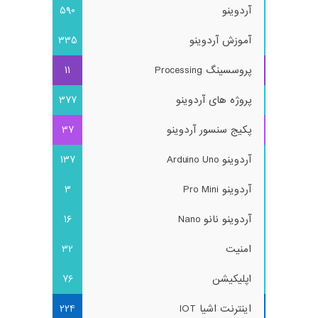
آردوینو
590
آموزش آردوینو
335
پروسسینگ Processing
11
پروژه های آردوینو
377
پکیج سنسور آردوینو
37
آردوینو Arduino Uno
137
آردوینو Pro Mini
3
آردوینو نانو Nano
16
امنیت
32
اپلیکیشن
76
اینترنت اشیا IOT
224