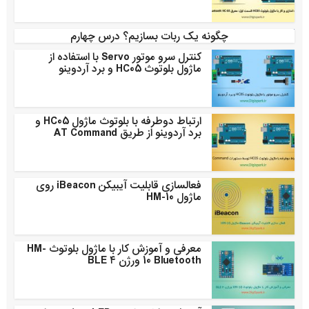
چگونه یک ربات بسازیم؟ درس چهارم
کنترل سرو موتور Servo با استفاده از
ماژول بلوتوث HC05 و برد آردوینو
ارتباط دوطرفه با بلوتوث ماژول HC05 و
برد آردوینو از طریق AT Command
فعالسازی قابلیت آیبیکن iBeacon روی
ماژول HM-10
معرفی و آموزش کار با ماژول بلوتوث HM-
10 Bluetooth ورژن ۴ BLE