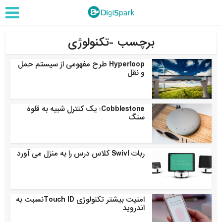
برچسب -تکنولوژی
Hyperloop طرح مفهومی از سیستم حمل
و نقل
Cobblestone؛ یک کنترل شبیه به قلوه
سنگ
ربات Swivl کلاس درس را به منزل می آورد
امنیت بیشتر تکنولوژی Touch IDنسبت به
اندروید