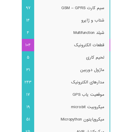
سیم کارت GSM – GPRS
97
شتاب و ژایرو
14
شیلد Multifunction
4
قطعات الکترونیک
104
لحیم کاری
5
ماژول دوربین
31
مدارهای الکترونیک
243
موقعیت یاب GPS
17
میکروبیت micro:bit
19
میکروپایتون Micropython
51
میکروکنترلر AVR
25