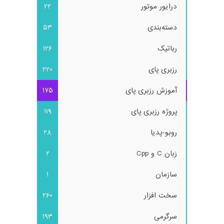
درایور موتور
22
دسته‌بندی
53
رباتیک
126
رزبری پای
220
آموزش رزبری پای
175
پروژه رزبری پای
119
روبو-پدیا
28
زبان C و Cpp
2
سازمان
1
سخت افزار
260
سرگرمی
193