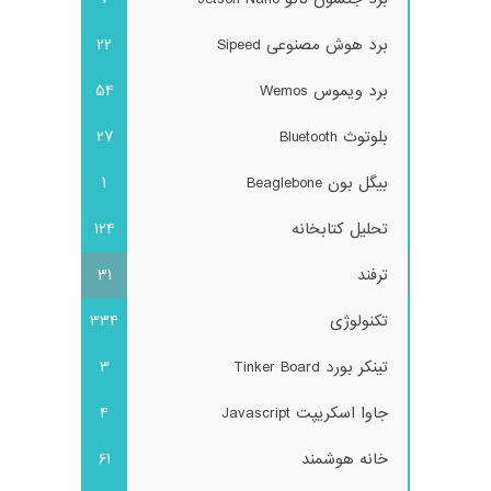
برد هوش مصنوعی Sipeed
22
برد ویموس Wemos
54
بلوتوث Bluetooth
27
بیگل بون Beaglebone
1
تحلیل کتابخانه
124
ترفند
31
تکنولوژی
334
تینکر بورد Tinker Board
3
جاوا اسکریپت Javascript
4
خانه هوشمند
61