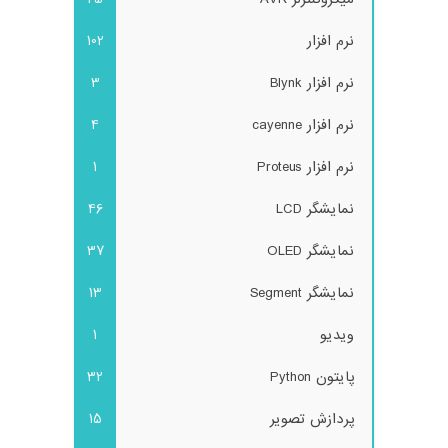
نرم افزار
102
نرم افزار Blynk
3
نرم افزار cayenne
4
نرم افزار Proteus
1
نمایشگر LCD
46
نمایشگر OLED
37
نمایشگر Segment
13
ویدیو
1
پایتون Python
32
پردازش تصویر
15