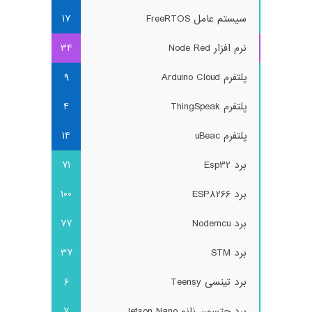
سیستم عامل FreeRTOS
17
نرم افزار Node Red
34
پلتفرم Arduino Cloud
9
پلتفرم ThingSpeak
4
پلتفرم uBeac
14
برد Esp32
71
برد ESP8266
100
برد Nodemcu
77
برد STM
37
برد تینسی Teensy
6
برد جتسون نانو Jetson Nano
7