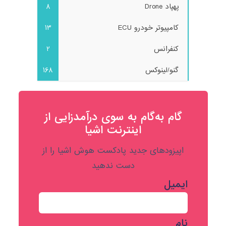
پهپاد Drone
8
کامپیوتر خودرو ECU
13
کنفرانس
2
گنو/لینوکس
168
گام به‌گام به‌ سوی درآمدزایی از
اینترنت اشیا
اپیزودهای جدید پادکست هوش اشیا را از
دست ندهید
ایمیل
نام