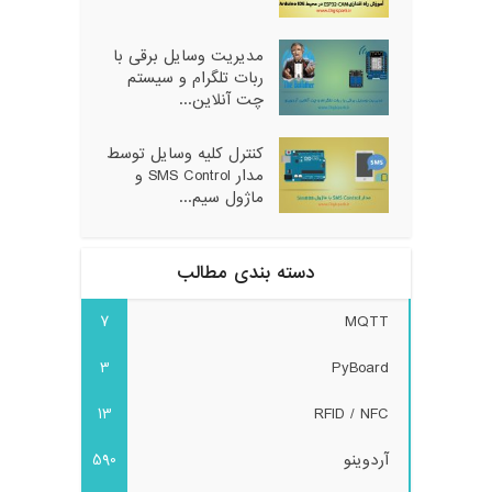
مدیریت وسایل برقی با
ربات تلگرام و سیستم
چت آنلاین...
کنترل کلیه وسایل توسط
مدار SMS Control و
ماژول سیم...
دسته بندی مطالب
7
MQTT
3
PyBoard
13
RFID / NFC
آردوینو
590