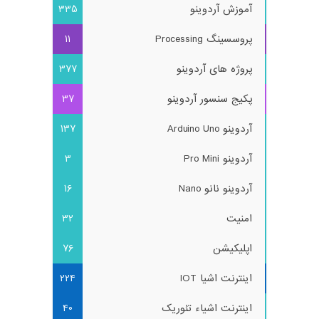
آموزش آردوینو
335
پروسسینگ Processing
11
پروژه های آردوینو
377
پکیج سنسور آردوینو
37
آردوینو Arduino Uno
137
آردوینو Pro Mini
3
آردوینو نانو Nano
16
امنیت
32
اپلیکیشن
76
اینترنت اشیا IOT
224
اینترنت اشیاء تئوریک
40