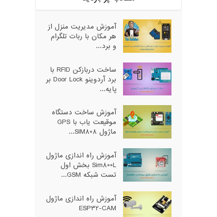
آموزش مدیریت منزل از
هر مکان با ربات تلگرام
و برد...
ساخت دربازکن RFID با
برد آردوینو Door Lock بر
پایه...
آموزش ساخت دستگاه
موقیعت یاب با GPS
ماژول SIM808...
آموزش راه اندازی ماژول
Sim800L بخش اول
تست شبکه GSM...
آموزش راه اندازی ماژول
ESP32-CAM