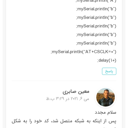
mySerial.println(“A”);
mySerial.println(“b”);
mySerial.println(“b”);
mySerial.println(“b”);
mySerial.println(“b”);
mySerial.println(“b”);
mySerial.println(“AT+CSCLK=0”);
delay(10);
پاسخ
معین صابری
می 6, 2021 در 3:29 ب.ظ
سلام مجدد
پس از اینکه به شبکه متصل شد، کد خود را به شکل