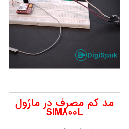
مد کم مصرف در ماژول
SIM800L