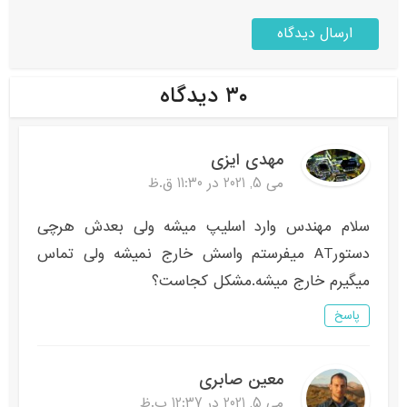
۳۰ دیدگاه
مهدی ایزی
می 5, 2021 در 11:30 ق.ظ
سلام مهندس وارد اسلیپ میشه ولی بعدش هرچی
دستورAT میفرستم واسش خارج نمیشه ولی تماس
میگیرم خارج میشه.مشکل کجاست؟
پاسخ
معین صابری
می 5, 2021 در 12:37 ب.ظ