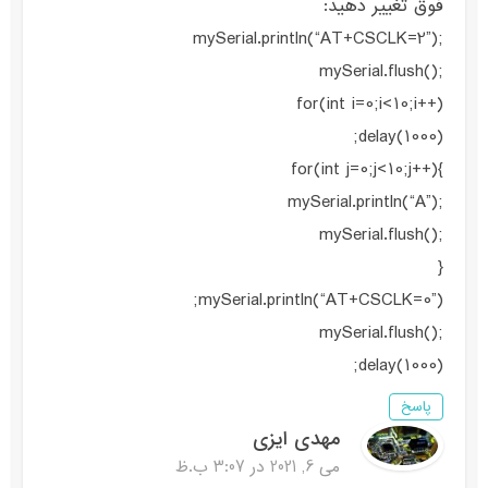
فوق تغییر دهید:
;mySerial.println(“AT+CSCLK=2”)
;()mySerial.flush
for(int i=0;i<10;i++)
delay(1000);
}for(int j=0;j<10;j++)
;mySerial.println(“A”)
;()mySerial.flush
{
mySerial.println(“AT+CSCLK=0”);
;()mySerial.flush
delay(1000);
پاسخ
مهدی ایزی
می 6, 2021 در 3:07 ب.ظ