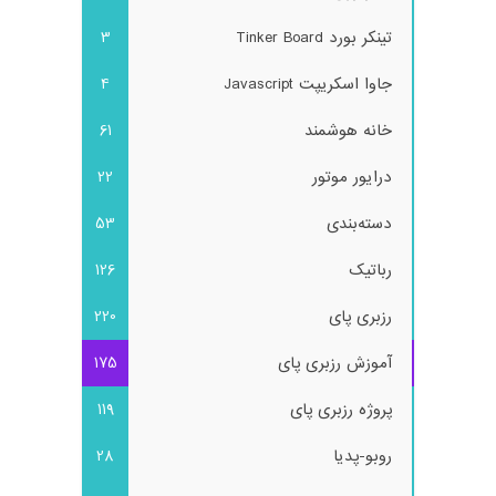
تینکر بورد Tinker Board
3
جاوا اسکریپت Javascript
4
خانه هوشمند
61
درایور موتور
22
دسته‌بندی
53
رباتیک
126
رزبری پای
220
آموزش رزبری پای
175
پروژه رزبری پای
119
روبو-پدیا
28