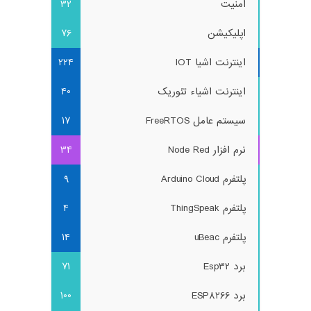
امنیت
32
اپلیکیشن
76
اینترنت اشیا IOT
224
اینترنت اشیاء تئوریک
40
سیستم عامل FreeRTOS
17
نرم افزار Node Red
34
پلتفرم Arduino Cloud
9
پلتفرم ThingSpeak
4
پلتفرم uBeac
14
برد Esp32
71
برد ESP8266
100