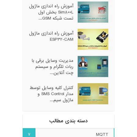
آموزش راه اندازی ماژول
Sim800L بخش اول
تست شبکه GSM...
آموزش راه اندازی ماژول
ESP32-CAM
مدیریت وسایل برقی با
ربات تلگرام و سیستم
چت آنلاین...
کنترل کلیه وسایل توسط
مدار SMS Control و
ماژول سیم...
دسته بندی مطالب
7
MQTT