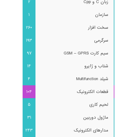
زبان C و Cpp
2
سازمان
1
سخت افزار
260
سرگرمی
193
سیم کارت GSM – GPRS
97
شتاب و ژایرو
14
شیلد Multifunction
4
قطعات الکترونیک
104
لحیم کاری
5
ماژول دوربین
31
مدارهای الکترونیک
243