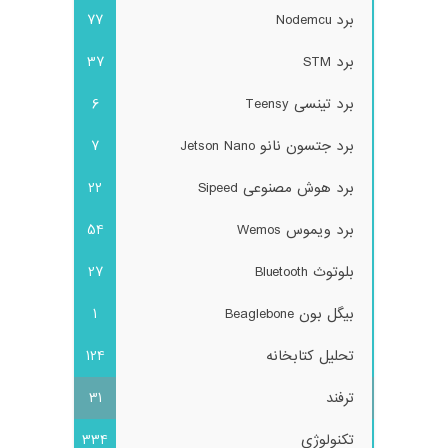
برد Nodemcu
77
برد STM
37
برد تینسی Teensy
6
برد جتسون نانو Jetson Nano
7
برد هوش مصنوعی Sipeed
22
برد ویموس Wemos
54
بلوتوث Bluetooth
27
بیگل بون Beaglebone
1
تحلیل کتابخانه
124
ترفند
31
تکنولوژی
334