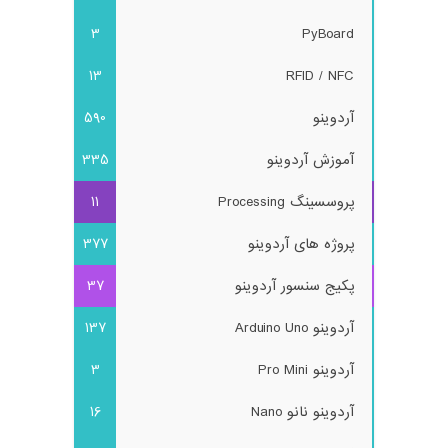
3
PyBoard
13
RFID / NFC
آردوینو
590
آموزش آردوینو
335
پروسسینگ Processing
11
پروژه های آردوینو
377
پکیج سنسور آردوینو
37
آردوینو Arduino Uno
137
آردوینو Pro Mini
3
آردوینو نانو Nano
16