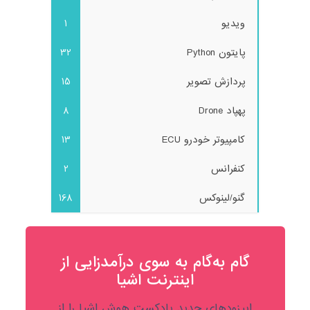
ویدیو
1
پایتون Python
32
پردازش تصویر
15
پهپاد Drone
8
کامپیوتر خودرو ECU
13
کنفرانس
2
گنو/لینوکس
168
گام به‌گام به‌ سوی درآمدزایی از
اینترنت اشیا
اپیزودهای جدید پادکست هوش اشیا را از