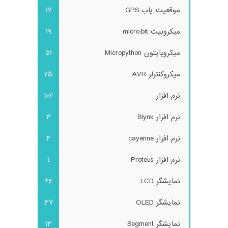
موقعیت یاب GPS
17
میکروبیت micro:bit
19
میکروپایتون Micropython
51
میکروکنترلر AVR
25
نرم افزار
102
نرم افزار Blynk
3
نرم افزار cayenne
4
نرم افزار Proteus
1
نمایشگر LCD
46
نمایشگر OLED
37
نمایشگر Segment
13