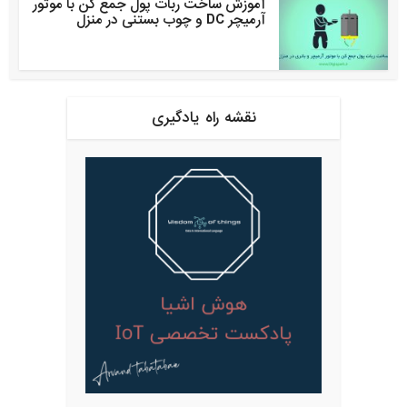
آموزش ساخت ربات پول جمع کن با موتور
آرمیچر DC و چوب بستنی در منزل
نقشه راه یادگیری