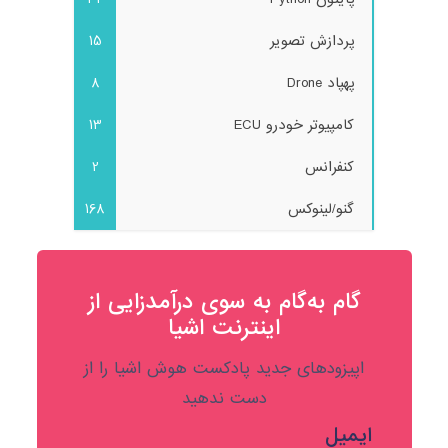
پردازش تصویر
15
پهپاد Drone
8
کامپیوتر خودرو ECU
13
کنفرانس
2
گنو/لینوکس
168
گام به‌گام به‌ سوی درآمدزایی از
اینترنت اشیا
اپیزودهای جدید پادکست هوش اشیا را از
دست ندهید
ایمیل