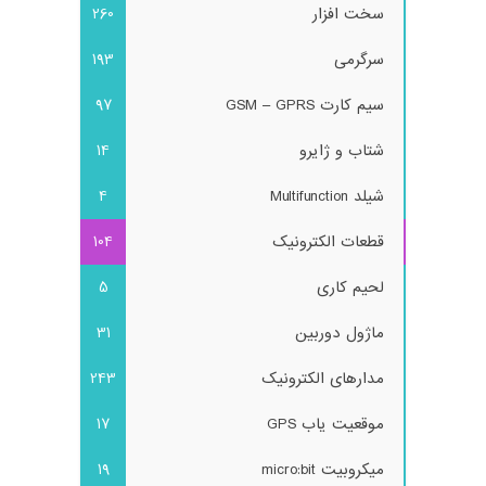
سخت افزار
260
سرگرمی
193
سیم کارت GSM – GPRS
97
شتاب و ژایرو
14
شیلد Multifunction
4
قطعات الکترونیک
104
لحیم کاری
5
ماژول دوربین
31
مدارهای الکترونیک
243
موقعیت یاب GPS
17
میکروبیت micro:bit
19