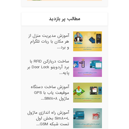
مطالب پر بازدید
آموزش مدیریت منزل از
هر مکان با ربات تلگرام
و برد...
ساخت دربازکن RFID با
برد آردوینو Door Lock بر
پایه...
آموزش ساخت دستگاه
موقیعت یاب با GPS
ماژول SIM808...
آموزش راه اندازی ماژول
Sim800L بخش اول
تست شبکه GSM...