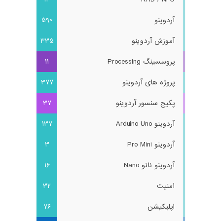
آردوینو
590
آموزش آردوینو
335
پروسسینگ Processing
11
پروژه های آردوینو
377
پکیج سنسور آردوینو
37
آردوینو Arduino Uno
137
آردوینو Pro Mini
3
آردوینو نانو Nano
16
امنیت
32
اپلیکیشن
76