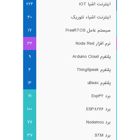
اینترنت اشیا IOT
224
اینترنت اشیاء تئوریک
40
سیستم عامل FreeRTOS
17
نرم افزار Node Red
34
پلتفرم Arduino Cloud
9
پلتفرم ThingSpeak
4
پلتفرم uBeac
14
برد Esp32
71
برد ESP8266
100
برد Nodemcu
77
برد STM
37