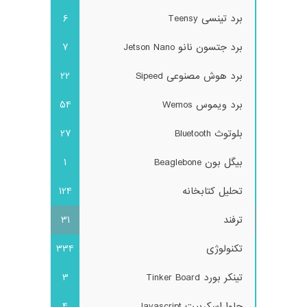
برد تینسی Teensy
6
برد جتسون نانو Jetson Nano
7
برد هوش مصنوعی Sipeed
22
برد ویموس Wemos
54
بلوتوث Bluetooth
27
بیگل بون Beaglebone
1
تحلیل کتابخانه
124
ترفند
31
تکنولوژی
334
تینکر بورد Tinker Board
3
جاوا اسکریپت Javascript
4