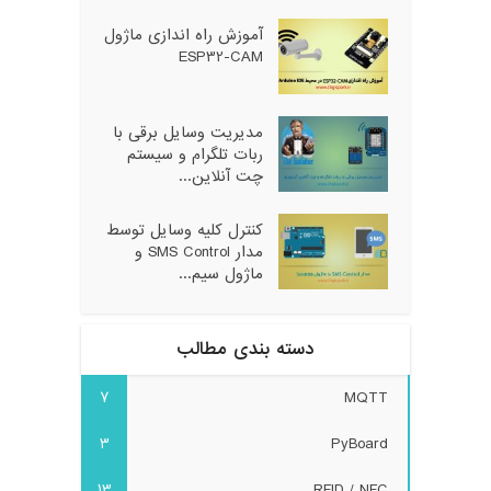
آموزش راه اندازی ماژول
ESP32-CAM
مدیریت وسایل برقی با
ربات تلگرام و سیستم
چت آنلاین...
کنترل کلیه وسایل توسط
مدار SMS Control و
ماژول سیم...
دسته بندی مطالب
7
MQTT
3
PyBoard
13
RFID / NFC