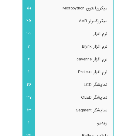
میکروپایتون Micropython
51
میکروکنترلر AVR
25
نرم افزار
102
نرم افزار Blynk
3
نرم افزار cayenne
4
نرم افزار Proteus
1
نمایشگر LCD
46
نمایشگر OLED
37
نمایشگر Segment
13
ویدیو
1
پایتون Python
32