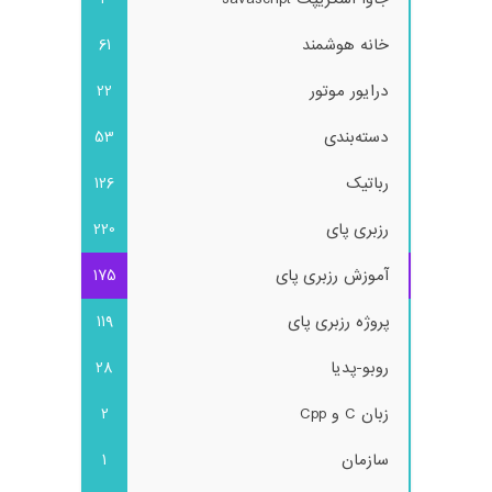
خانه هوشمند
61
درایور موتور
22
دسته‌بندی
53
رباتیک
126
رزبری پای
220
آموزش رزبری پای
175
پروژه رزبری پای
119
روبو-پدیا
28
زبان C و Cpp
2
سازمان
1