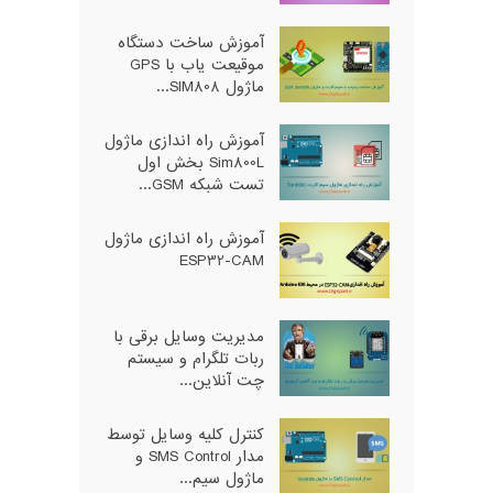
آموزش ساخت دستگاه
موقیعت یاب با GPS
ماژول SIM808...
آموزش راه اندازی ماژول
Sim800L بخش اول
تست شبکه GSM...
آموزش راه اندازی ماژول
ESP32-CAM
مدیریت وسایل برقی با
ربات تلگرام و سیستم
چت آنلاین...
کنترل کلیه وسایل توسط
مدار SMS Control و
ماژول سیم...