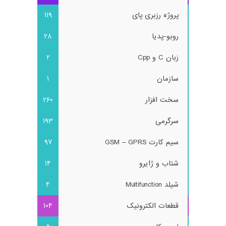
پروژه رزبری پای
119
روبو-پدیا
28
زبان C و Cpp
2
سازمان
1
سخت افزار
260
سرگرمی
193
سیم کارت GSM – GPRS
97
شتاب و ژایرو
14
شیلد Multifunction
4
قطعات الکترونیک
104