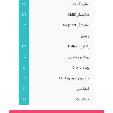
نمایشگر LCD
46
نمایشگر OLED
37
نمایشگر Segment
13
ویدیو
1
پایتون Python
32
پردازش تصویر
15
پهپاد Drone
8
کامپیوتر خودرو ECU
13
کنفرانس
2
گنو/لینوکس
168