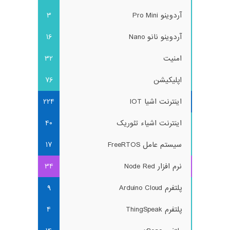
آردوینو Pro Mini
3
آردوینو نانو Nano
16
امنیت
32
اپلیکیشن
76
اینترنت اشیا IOT
224
اینترنت اشیاء تئوریک
40
سیستم عامل FreeRTOS
17
نرم افزار Node Red
34
پلتفرم Arduino Cloud
9
پلتفرم ThingSpeak
4