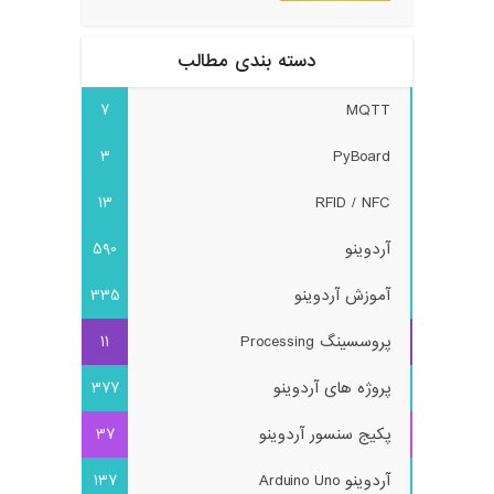
دسته بندی مطالب
7
MQTT
3
PyBoard
13
RFID / NFC
آردوینو
590
آموزش آردوینو
335
پروسسینگ Processing
11
پروژه های آردوینو
377
پکیج سنسور آردوینو
37
آردوینو Arduino Uno
137