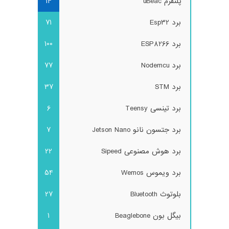
پلتفرم uBeac
14
برد Esp32
71
برد ESP8266
100
برد Nodemcu
77
برد STM
37
برد تینسی Teensy
6
برد جتسون نانو Jetson Nano
7
برد هوش مصنوعی Sipeed
22
برد ویموس Wemos
54
بلوتوث Bluetooth
27
بیگل بون Beaglebone
1