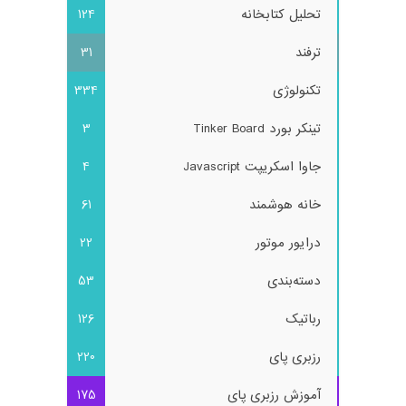
تحلیل کتابخانه
124
ترفند
31
تکنولوژی
334
تینکر بورد Tinker Board
3
جاوا اسکریپت Javascript
4
خانه هوشمند
61
درایور موتور
22
دسته‌بندی
53
رباتیک
126
رزبری پای
220
آموزش رزبری پای
175