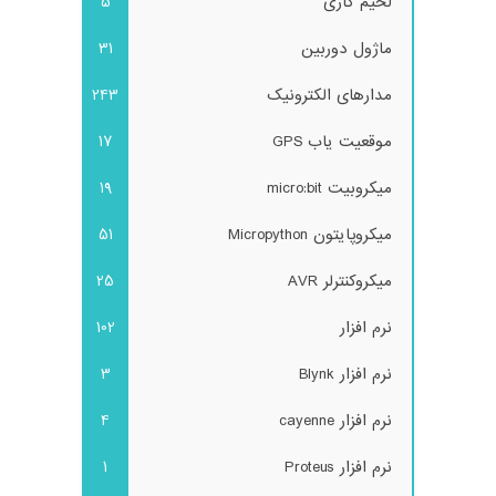
لحیم کاری
5
ماژول دوربین
31
مدارهای الکترونیک
243
موقعیت یاب GPS
17
میکروبیت micro:bit
19
میکروپایتون Micropython
51
میکروکنترلر AVR
25
نرم افزار
102
نرم افزار Blynk
3
نرم افزار cayenne
4
نرم افزار Proteus
1