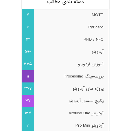
دسته بندی مطالب
7
MQTT
3
PyBoard
13
RFID / NFC
آردوینو
590
آموزش آردوینو
335
پروسسینگ Processing
11
پروژه های آردوینو
377
پکیج سنسور آردوینو
37
آردوینو Arduino Uno
137
آردوینو Pro Mini
3