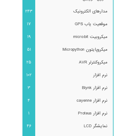
مدارهای الکترونیک
243
موقعیت یاب GPS
17
میکروبیت micro:bit
19
میکروپایتون Micropython
51
میکروکنترلر AVR
25
نرم افزار
102
نرم افزار Blynk
3
نرم افزار cayenne
4
نرم افزار Proteus
1
نمایشگر LCD
46