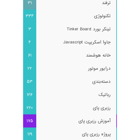
ترفند
31
تکنولوژی
334
تینکر بورد Tinker Board
3
جاوا اسکریپت Javascript
4
خانه هوشمند
61
درایور موتور
22
دسته‌بندی
53
رباتیک
126
رزبری پای
220
آموزش رزبری پای
175
پروژه رزبری پای
119