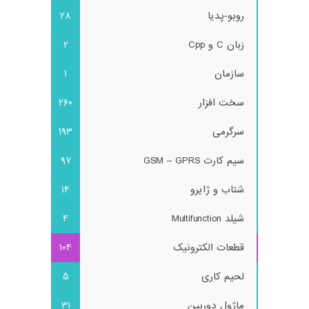
روبو-پدیا
28
زبان C و Cpp
2
سازمان
1
سخت افزار
260
سرگرمی
193
سیم کارت GSM – GPRS
97
شتاب و ژایرو
14
شیلد Multifunction
4
قطعات الکترونیک
104
لحیم کاری
5
ماژول دوربین
31