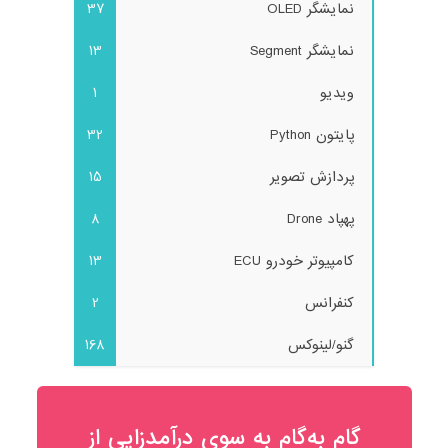
نمایشگر OLED
37
نمایشگر Segment
13
ویدیو
1
پایتون Python
32
پردازش تصویر
15
پهپاد Drone
8
کامپیوتر خودرو ECU
13
کنفرانس
2
گنو/لینوکس
168
گام به‌گام به‌ سوی درآمدزایی از