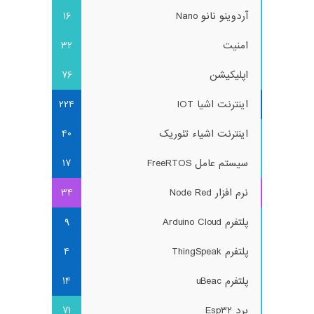
آردوینو نانو Nano
16
امنیت
32
اپلیکیشن
76
اینترنت اشیا IOT
224
اینترنت اشیاء تئوریک
40
سیستم عامل FreeRTOS
17
نرم افزار Node Red
34
پلتفرم Arduino Cloud
9
پلتفرم ThingSpeak
4
پلتفرم uBeac
14
برد Esp32
71