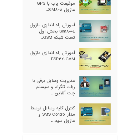
موقیعت یاب با GPS
ماژول SIM808...
آموزش راه اندازی ماژول
Sim800L بخش اول
تست شبکه GSM...
آموزش راه اندازی ماژول
ESP32-CAM
مدیریت وسایل برقی با
ربات تلگرام و سیستم
چت آنلاین...
کنترل کلیه وسایل توسط
مدار SMS Control و
ماژول سیم...