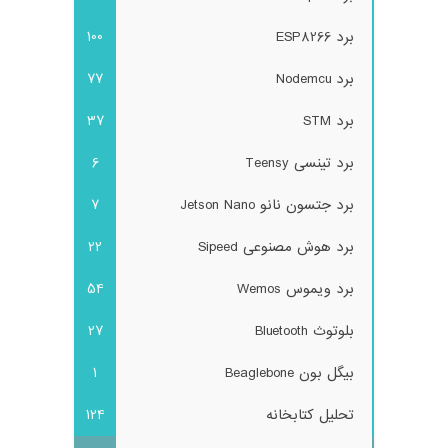
برد ESP8266
100
برد Nodemcu
77
برد STM
37
برد تینسی Teensy
6
برد جتسون نانو Jetson Nano
7
برد هوش مصنوعی Sipeed
22
برد ویموس Wemos
54
بلوتوث Bluetooth
27
بیگل بون Beaglebone
1
تحلیل کتابخانه
124