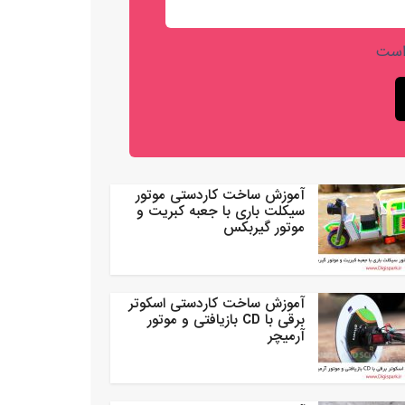
است
آموزش ساخت کاردستی موتور
سیکلت باری با جعبه کبریت و
موتور گیربکس
آموزش ساخت کاردستی اسکوتر
برقی با CD بازیافتی و موتور
آرمیچر