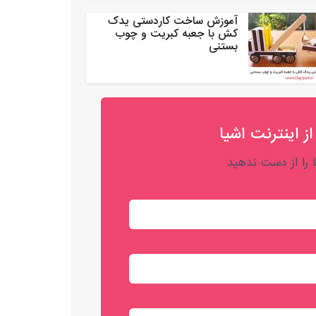
آموزش ساخت کاردستی یدک
کش با جعبه کبریت و چوب
بستنی
از اینترنت اشیا
را از دست ندهید