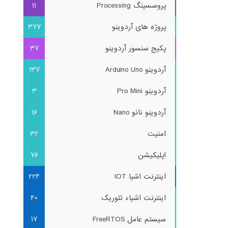
پروسسینگ Processing
11
پروژه های آردوینو
377
پکیج سنسور آردوینو
37
آردوینو Arduino Uno
137
آردوینو Pro Mini
3
آردوینو نانو Nano
16
امنیت
32
اپلیکیشن
76
اینترنت اشیا IOT
224
اینترنت اشیاء تئوریک
40
سیستم عامل FreeRTOS
17