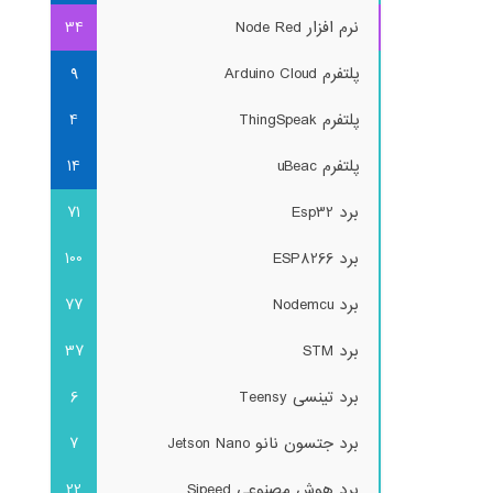
نرم افزار Node Red
34
پلتفرم Arduino Cloud
9
پلتفرم ThingSpeak
4
پلتفرم uBeac
14
برد Esp32
71
برد ESP8266
100
برد Nodemcu
77
برد STM
37
برد تینسی Teensy
6
برد جتسون نانو Jetson Nano
7
برد هوش مصنوعی Sipeed
22