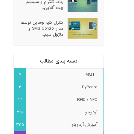
ربات تلگرام و سیستم
چت آنلاین...
کنترل کلیه وسایل توسط
مدار SMS Control و
ماژول سیم...
دسته بندی مطالب
7
MQTT
3
PyBoard
13
RFID / NFC
آردوینو
590
آموزش آردوینو
335