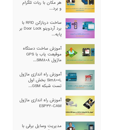
هر مکان با ربات تلگرام
و برد...
ساخت دربازکن RFID با
برد آردوینو Door Lock بر
پایه...
آموزش ساخت دستگاه
موقیعت یاب با GPS
ماژول SIM808...
آموزش راه اندازی ماژول
Sim800L بخش اول
تست شبکه GSM...
آموزش راه اندازی ماژول
ESP32-CAM
مدیریت وسایل برقی با