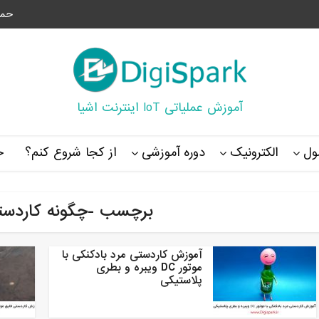
حما
آموزش عملیاتی IoT اینترنت اشیا
ل
الکترونیک
دوره آموزشی
از کجا شروع کنم؟
خ
برچسب -چگونه کاردست
آموزش کاردستی مرد بادکنکی با
موتور DC ویبره و بطری
پلاستیکی