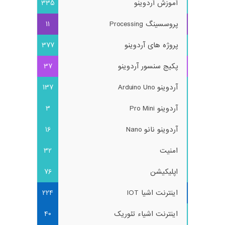
آموزش آردوینو
335
پروسسینگ Processing
11
پروژه های آردوینو
377
پکیج سنسور آردوینو
37
آردوینو Arduino Uno
137
آردوینو Pro Mini
3
آردوینو نانو Nano
16
امنیت
32
اپلیکیشن
76
اینترنت اشیا IOT
224
اینترنت اشیاء تئوریک
40