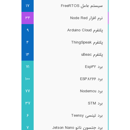
سیستم عامل FreeRTOS
17
نرم افزار Node Red
34
پلتفرم Arduino Cloud
9
پلتفرم ThingSpeak
4
پلتفرم uBeac
14
برد Esp32
71
برد ESP8266
100
برد Nodemcu
77
برد STM
37
برد تینسی Teensy
6
برد جتسون نانو Jetson Nano
7