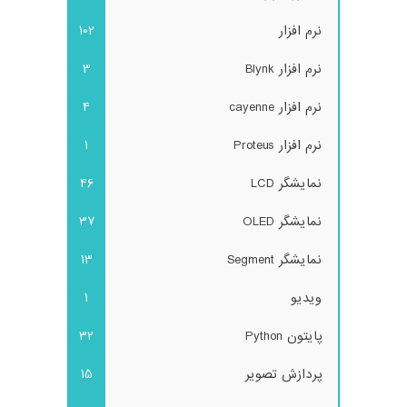
نرم افزار
102
نرم افزار Blynk
3
نرم افزار cayenne
4
نرم افزار Proteus
1
نمایشگر LCD
46
نمایشگر OLED
37
نمایشگر Segment
13
ویدیو
1
پایتون Python
32
پردازش تصویر
15