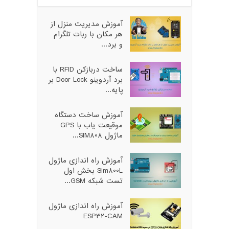
آموزش مدیریت منزل از
هر مکان با ربات تلگرام
و برد...
ساخت دربازکن RFID با
برد آردوینو Door Lock بر
پایه...
آموزش ساخت دستگاه
موقیعت یاب با GPS
ماژول SIM808...
آموزش راه اندازی ماژول
Sim800L بخش اول
تست شبکه GSM...
آموزش راه اندازی ماژول
ESP32-CAM