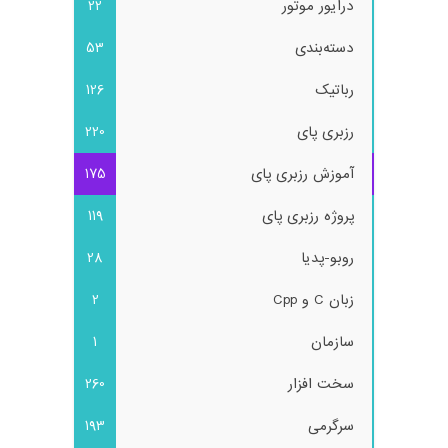
درایور موتور
22
دسته‌بندی
53
رباتیک
126
رزبری پای
220
آموزش رزبری پای
175
پروژه رزبری پای
119
روبو-پدیا
28
زبان C و Cpp
2
سازمان
1
سخت افزار
260
سرگرمی
193