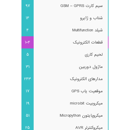
سیم کارت GSM – GPRS
97
شتاب و ژایرو
14
شیلد Multifunction
4
قطعات الکترونیک
104
لحیم کاری
5
ماژول دوربین
31
مدارهای الکترونیک
243
موقعیت یاب GPS
17
میکروبیت micro:bit
19
میکروپایتون Micropython
51
میکروکنترلر AVR
25