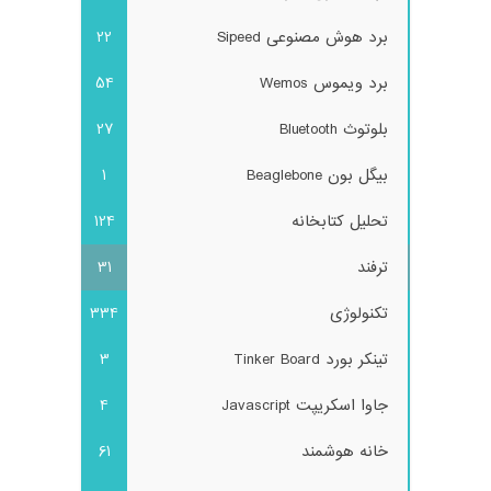
برد هوش مصنوعی Sipeed
22
برد ویموس Wemos
54
بلوتوث Bluetooth
27
بیگل بون Beaglebone
1
تحلیل کتابخانه
124
ترفند
31
تکنولوژی
334
تینکر بورد Tinker Board
3
جاوا اسکریپت Javascript
4
خانه هوشمند
61