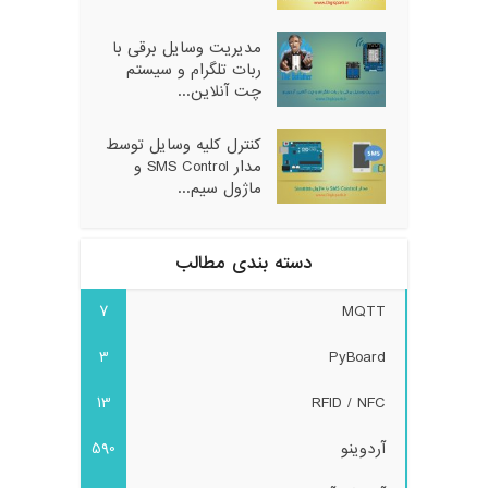
مدیریت وسایل برقی با
ربات تلگرام و سیستم
چت آنلاین...
کنترل کلیه وسایل توسط
مدار SMS Control و
ماژول سیم...
دسته بندی مطالب
7
MQTT
3
PyBoard
13
RFID / NFC
آردوینو
590