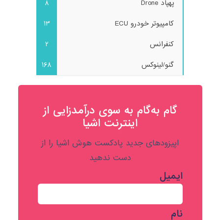
پهپاد Drone
8
کامپیوتر خودرو ECU
13
کنفرانس
2
گنو/لینوکس
168
گام به‌گام به‌ سوی درآمدزایی از
اینترنت اشیا
اپیزودهای جدید پادکست هوش اشیا را از
دست ندهید
ایمیل
نام