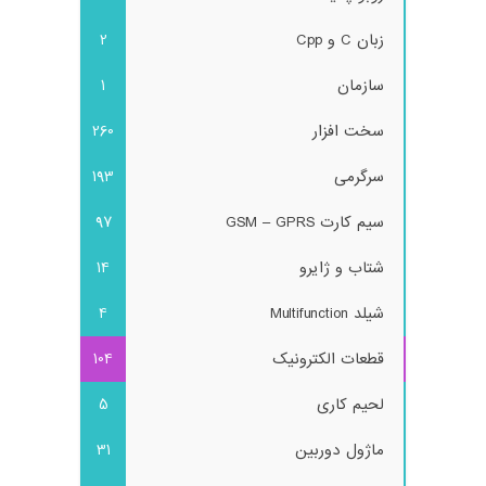
زبان C و Cpp
2
سازمان
1
سخت افزار
260
سرگرمی
193
سیم کارت GSM – GPRS
97
شتاب و ژایرو
14
شیلد Multifunction
4
قطعات الکترونیک
104
لحیم کاری
5
ماژول دوربین
31