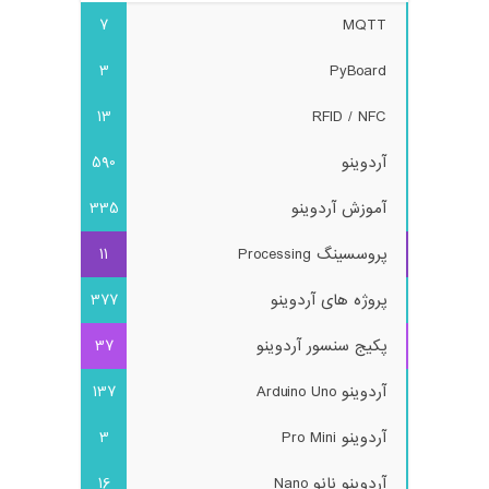
7
MQTT
3
PyBoard
13
RFID / NFC
آردوینو
590
آموزش آردوینو
335
پروسسینگ Processing
11
پروژه های آردوینو
377
پکیج سنسور آردوینو
37
آردوینو Arduino Uno
137
آردوینو Pro Mini
3
آردوینو نانو Nano
16