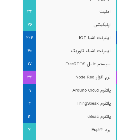
امنیت
32
اپلیکیشن
76
اینترنت اشیا IOT
224
اینترنت اشیاء تئوریک
40
سیستم عامل FreeRTOS
17
نرم افزار Node Red
34
پلتفرم Arduino Cloud
9
پلتفرم ThingSpeak
4
پلتفرم uBeac
14
برد Esp32
71