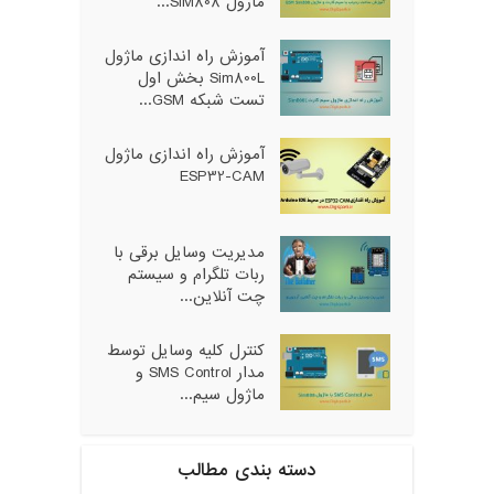
ماژول SIM808...
آموزش راه اندازی ماژول
Sim800L بخش اول
تست شبکه GSM...
آموزش راه اندازی ماژول
ESP32-CAM
مدیریت وسایل برقی با
ربات تلگرام و سیستم
چت آنلاین...
کنترل کلیه وسایل توسط
مدار SMS Control و
ماژول سیم...
دسته بندی مطالب