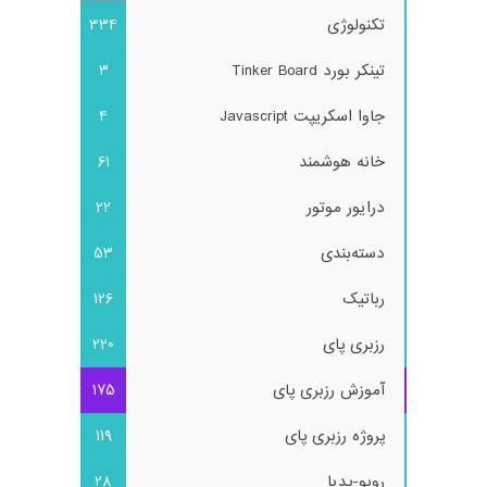
تکنولوژی
334
تینکر بورد Tinker Board
3
جاوا اسکریپت Javascript
4
خانه هوشمند
61
درایور موتور
22
دسته‌بندی
53
رباتیک
126
رزبری پای
220
آموزش رزبری پای
175
پروژه رزبری پای
119
روبو-پدیا
28