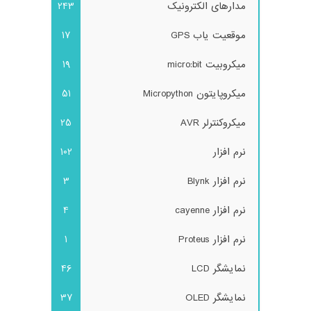
مدارهای الکترونیک
243
موقعیت یاب GPS
17
میکروبیت micro:bit
19
میکروپایتون Micropython
51
میکروکنترلر AVR
25
نرم افزار
102
نرم افزار Blynk
3
نرم افزار cayenne
4
نرم افزار Proteus
1
نمایشگر LCD
46
نمایشگر OLED
37