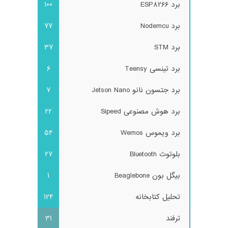
برد ESP8266
100
برد Nodemcu
77
برد STM
37
برد تینسی Teensy
6
برد جتسون نانو Jetson Nano
7
برد هوش مصنوعی Sipeed
22
برد ویموس Wemos
54
بلوتوث Bluetooth
27
بیگل بون Beaglebone
1
تحلیل کتابخانه
124
ترفند
31