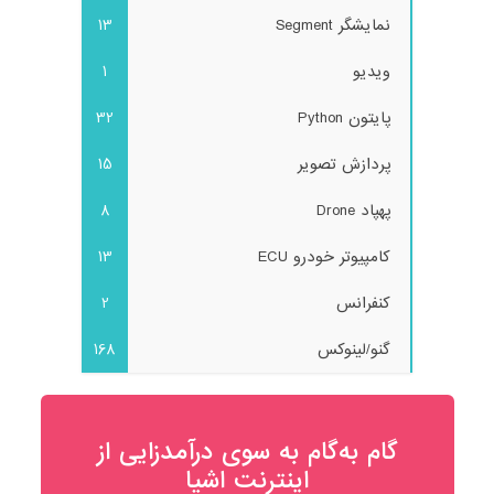
نمایشگر Segment
13
ویدیو
1
پایتون Python
32
پردازش تصویر
15
پهپاد Drone
8
کامپیوتر خودرو ECU
13
کنفرانس
2
گنو/لینوکس
168
گام به‌گام به‌ سوی درآمدزایی از
اینترنت اشیا